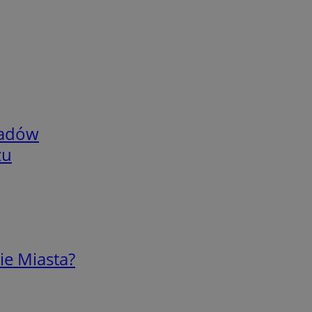
adów
zu
ie Miasta?