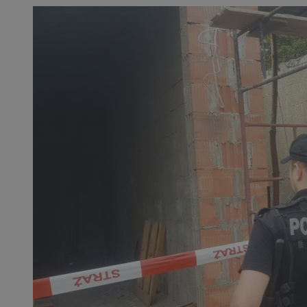
SessID
QeSessID
MvSessID
__cf_bm
__cf_bm
CookieScriptConse
VISITOR_PRIVACY_