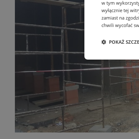
w tym wykorzysty
wyłącznie tej wi
zamiast na zgodz
chwili wycofać s
POKAŻ SZCZ
Niezbędne
Ni
Niezbędne pliki cook
zarządzanie kontem. 
Nazwa