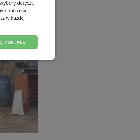
 wybory dotyczą
nym interesie
sz w każdej
DO PORTALU
esklasyfikowane
ane
owanie użytkownika i
j.