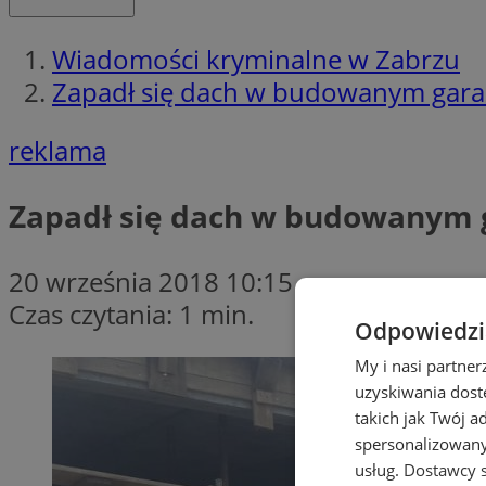
Wiadomości kryminalne w Zabrzu
Zapadł się dach w budowanym garaż
reklama
Zapadł się dach w budowanym g
20 września 2018 10:15
Czas czytania: 1 min.
Odpowiedzia
My i nasi partne
uzyskiwania dost
takich jak Twój a
spersonalizowanyc
usług.
Dostawcy s