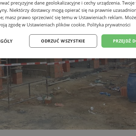
wać precyzyjne dane geolokalizacyjne i cechy urządzenia. Twoje
tryny. Niektórzy dostawcy mogą opierać się na prawnie uzasadnio
ie; masz prawo sprzeciwić się temu w
Ustawieniach reklam
. Może
woją zgodę w
Ustawieniach plików cookie
.
Polityka prywatności
EGÓŁY
ODRZUĆ WSZYSTKIE
PRZEJDŹ 
Wydajność
Targetowanie
Funkcjonalność
Ni
ezbędne
Wydajność
Targetowanie
Funkcjonalność
Niesklasyfikow
ie umożliwiają korzystanie z podstawowych funkcji strony internetowej, takich jak log
Bez niezbędnych plików cookie nie można prawidłowo korzystać ze strony internetowe
Provider
/
Okres
Opis
Domena
przechowywania