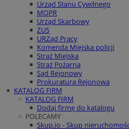
Urząd Stanu Cywilnego
MOPR
Urząd Skarbowy
ZUS
URZąd Pracy
Komenda Miejska policji
Straż Miejska
Straż Pożarna
Sąd Rejonowy
Prokuratura Rejonowa
KATALOG FIRM
KATALOG FIRM
Dodaj firmę do katalogu
POLECAMY
Skup.io - Skup nieruchomośc