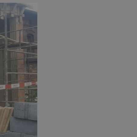
ator sesji.
ator sesji.
ator sesji.
 ludzi i botów. Jest
j, ponieważ
tów na temat
j.
 ludzi i botów. Jest
j, ponieważ
tów na temat
j.
usługę Cookie-
rencji dotyczących
est to konieczne,
działał poprawnie.
cje o zgodzie
h dotyczących
tryny. Rejestruje
ci i ustawień
ie w kolejnych
nie musi ponownie
 zwiększa wygodę i
ych.