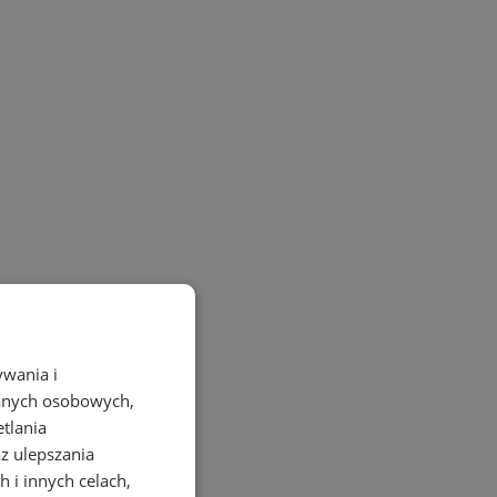
ywania i
danych osobowych,
etlania
az ulepszania
 i innych celach,