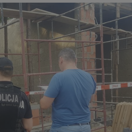
zabrze.com.pl
1 rok
Ten plik cookie przechowuje identyfik
zabrze.com.pl
1 rok
Ten plik cookie przechowuje identyfik
zabrze.com.pl
1 rok
Ten plik cookie przechowuje identyfik
29 minut 53
Ten plik cookie służy do rozróżniania
Cloudflare
sekundy
to korzystne dla strony internetowe
Inc.
umożliwia tworzenie ważnych rapor
.x.com
korzystania z jej witryny internetowe
29 minut 55
Ten plik cookie służy do rozróżniania
Cloudflare
sekund
to korzystne dla strony internetowe
Inc.
umożliwia tworzenie ważnych rapor
.twitter.com
korzystania z jej witryny internetowe
nt
4 tygodnie 2 dni
Ten plik cookie jest używany przez 
CookieScript
Script.com do zapamiętywania prefe
zabrze.com.pl
zgody użytkownika na pliki cookie. J
aby baner cookie Cookie-Script.com 
Google Privacy Policy
METADATA
5 miesięcy 4
Ten plik cookie przechowuje informa
YouTube
tygodnie
użytkownika oraz jego preferencjac
.youtube.com
prywatności podczas korzystania z wi
wybory dotyczące polityki prywatnoś
zgody, zapewniając ich przestrzegan
wizytach. Dzięki temu użytkownik 
konfigurować swoich preferencji, co
zgodność z regulacjami ochrony dan