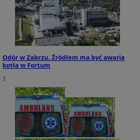
Odór w Zabrzu. Źródłem ma być awaria
kotła w Fortum
3