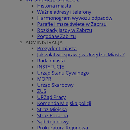
Historia miasta
Ważne adresy i telefony
Harmonogram wywozu odpadów
Parafie i msze święte w Zabrzu
Rozkłady jazdy w Zabrzu
Pogoda w Zabrzu
ADMINISTRACJA
Prezydent miasta
Jak załatwić sprawę w Urzędzie Miasta?
Rada miasta
INSTYTUCJE
Urząd Stanu Cywilnego
MOPR
Urząd Skarbowy
ZUS
URZąd Pracy
Komenda Miejska policji
Straż Miejska
Straż Pożarna
Sąd Rejonowy
Prokuratura Rejonowa