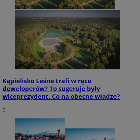
Kąpielisko Leśne trafi w ręce
deweloperów? To sugeruje były
wiceprezydent. Co na obecne władze?
2