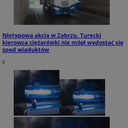
Nietypowa akcja w Zabrzu. Turecki
kierowca ciężarówki nie mógł wydostać się
spod wiaduktów
6