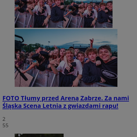
FOTO
Tłumy przed Areną Zabrze. Za nami
Śląska Scena Letnia z gwiazdami rapu!
2
55