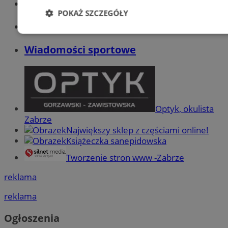
Wiadomości kryminalne w Zabrzu
POKAŻ SZCZEGÓŁY
Wiadomości lokalne
Niezbędne
Wydajność
Targetowani
Wiadomości sportowe
Niesklasyfikowane
Optyk, okulista
Zabrze
Największy sklep z częściami online!
Książeczka sanepidowska
Niezbędne
Wydajność
Targetowanie
Funkcjonalno
Tworzenie stron www -Zabrze
Niezbędne pliki cookie umożliwiają korzystanie z podstawowych fun
takich jak logowanie użytkownika i zarządzanie kontem. Bez niezb
reklama
można prawidłowo korzystać ze strony internetowej.
reklama
Provider
/
Okres
Nazwa
Domena
przechowywani
Ogłoszenia
SessID
zabrze.com.pl
1 rok