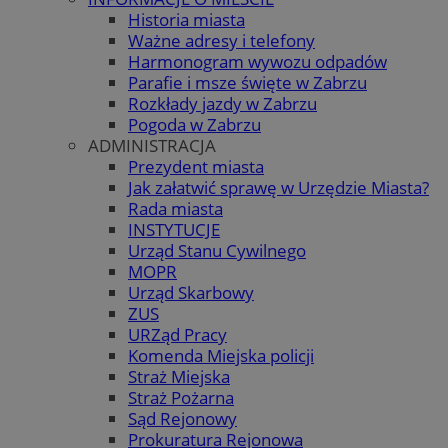
Historia miasta
Ważne adresy i telefony
Harmonogram wywozu odpadów
Parafie i msze święte w Zabrzu
Rozkłady jazdy w Zabrzu
Pogoda w Zabrzu
ADMINISTRACJA
Prezydent miasta
Jak załatwić sprawę w Urzędzie Miasta?
Rada miasta
INSTYTUCJE
Urząd Stanu Cywilnego
MOPR
Urząd Skarbowy
ZUS
URZąd Pracy
Komenda Miejska policji
Straż Miejska
Straż Pożarna
Sąd Rejonowy
Prokuratura Rejonowa