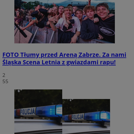
FOTO
Tłumy przed Areną Zabrze. Za nami
Śląska Scena Letnia z gwiazdami rapu!
2
55