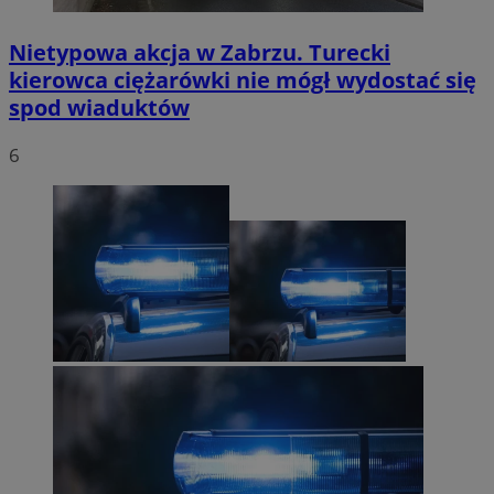
Nietypowa akcja w Zabrzu. Turecki
kierowca ciężarówki nie mógł wydostać się
spod wiaduktów
6