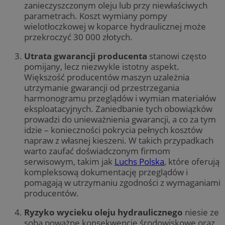
zanieczyszczonym oleju lub przy niewłaściwych
parametrach. Koszt wymiany pompy
wielotłoczkowej w koparce hydraulicznej może
przekroczyć 30 000 złotych.
Utrata gwarancji producenta
stanowi często
pomijany, lecz niezwykle istotny aspekt.
Większość producentów maszyn uzależnia
utrzymanie gwarancji od przestrzegania
harmonogramu przeglądów i wymian materiałów
eksploatacyjnych. Zaniedbanie tych obowiązków
prowadzi do unieważnienia gwarancji, a co za tym
idzie – konieczności pokrycia pełnych kosztów
napraw z własnej kieszeni. W takich przypadkach
warto zaufać doświadczonym firmom
serwisowym, takim jak
Luchs Polska
, które oferują
kompleksową dokumentację przeglądów i
pomagają w utrzymaniu zgodności z wymaganiami
producentów.
Ryzyko wycieku oleju hydraulicznego
niesie ze
sobą poważne konsekwencje środowiskowe oraz