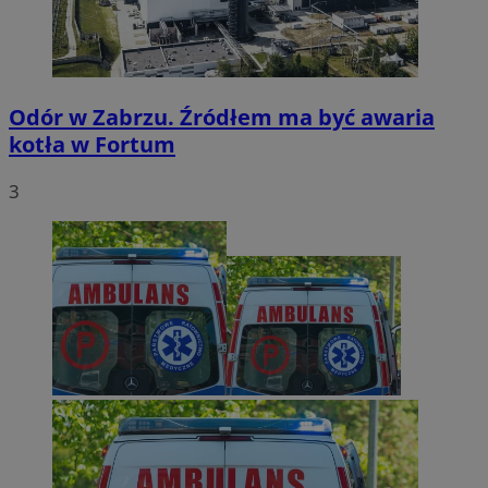
Odór w Zabrzu. Źródłem ma być awaria
kotła w Fortum
3