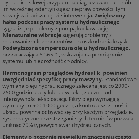
hydraulice siłowej przypomina diagnozowanie chorób –
im wcześniej zidentyfikujesz nieprawidłowości, tym
łatwiejsza i tańsza będzie interwencja.
Zwiększony
hałas podczas pracy systemu hydraulicznego
sygnalizuje problemy z pompą lub kawitację.
Nienaturalne wibracje
sugerują problemy z
mocowaniem komponentów lub uszkodzenia łożysk.
Podwyższona temperatura oleju hydraulicznego
,
przekraczająca 60-65°C, wskazuje na przeciążenie
systemu lub niedrożność chłodnicy.
Harmonogram przeglądów hydrauliki powinien
uwzględniać specyfikę pracy maszyny
. Standardowo
wymiana oleju hydraulicznego zalecana jest co 2000-
2500 godzin pracy lub raz w roku, zależnie od
intensywności eksploatacji. Filtry oleju wymagają
wymiany co 500-1000 godzin, a kontrola szczelności
układu powinna odbywać się przy każdym przeglądzie.
Systematyczne przestrzeganie tych terminów pozwala
uniknąć 75% typowych awarii hydraulicznych.
Elementy o pozornie niewielkim znaczeniu często