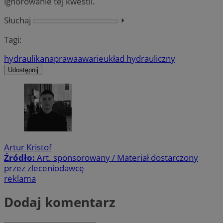
ignorowanie tej kwestii.
Słuchaj
⏵︎
Tagi:
hydraulika
naprawa
awarie
układ hydrauliczny
Udostępnij
Artur Kristof
Źródło:
Art. sponsorowany / Materiał dostarczony
przez zleceniodawcę
reklama
Dodaj komentarz