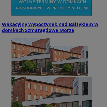
CookieScriptConsent
4 tygodnie 2 dn
CookieScript
zabrze.com.pl
Wakacyjny wypoczynek nad Bałtykiem w
domkach Szmaragdowe Morze
VISITOR_PRIVACY_METADATA
5 miesięcy 4
YouTube
tygodnie
.youtube.com