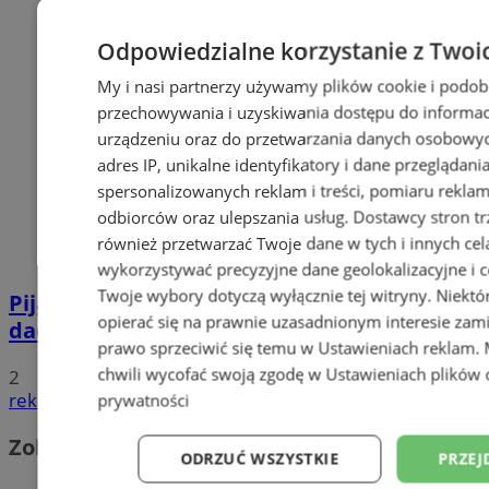
Odpowiedzialne korzystanie z Twoi
My i nasi partnerzy używamy plików cookie i podob
przechowywania i uzyskiwania dostępu do informac
urządzeniu oraz do przetwarzania danych osobowych
adres IP, unikalne identyfikatory i dane przeglądani
spersonalizowanych reklam i treści, pomiaru reklam i
odbiorców oraz ulepszania usług.
Dostawcy stron tr
również przetwarzać Twoje dane w tych i innych cel
wykorzystywać precyzyjne dane geolokalizacyjne i c
Twoje wybory dotyczą wyłącznie tej witryny. Niekt
Pijana 32-latka z zakazem prowadzenia
opierać się na prawnie uzasadnionym interesie zami
dachowała na DK 88 w Zabrzu
prawo sprzeciwić się temu w
Ustawieniach reklam
.
chwili wycofać swoją zgodę w
Ustawieniach plików 
2
reklama
prywatności
Zobacz również
ODRZUĆ WSZYSTKIE
PRZEJ