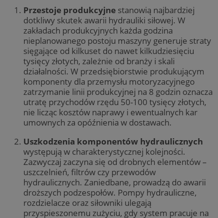
Przestoje produkcyjne
stanowią najbardziej
dotkliwy skutek awarii hydrauliki siłowej. W
zakładach produkcyjnych każda godzina
nieplanowanego postoju maszyny generuje straty
sięgające od kilkuset do nawet kilkudziesięciu
tysięcy złotych, zależnie od branży i skali
działalności. W przedsiębiorstwie produkującym
komponenty dla przemysłu motoryzacyjnego
zatrzymanie linii produkcyjnej na 8 godzin oznacza
utratę przychodów rzędu 50-100 tysięcy złotych,
nie licząc kosztów naprawy i ewentualnych kar
umownych za opóźnienia w dostawach.
Uszkodzenia komponentów hydraulicznych
występują w charakterystycznej kolejności.
Zazwyczaj zaczyna się od drobnych elementów –
uszczelnień, filtrów czy przewodów
hydraulicznych. Zaniedbane, prowadzą do awarii
droższych podzespołów. Pompy hydrauliczne,
rozdzielacze oraz siłowniki ulegają
przyspieszonemu zużyciu, gdy system pracuje na