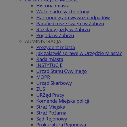
Historia miasta
Ważne adresy i telefony
Harmonogram wywozu odpadów
Parafie i msze święte w Zabrzu
Rozkłady jazdy w Zabrzu
Pogoda w Zabrzu
ADMINISTRACJA
Prezydent miasta
Jak załatwić sprawę w Urzędzie Miasta?
Rada miasta
INSTYTUCJE
Urząd Stanu Cywilnego
MOPR
Urząd Skarbowy
ZUS
URZąd Pracy
Komenda Miejska policji
Straż Miejska
Straż Pożarna
Sąd Rejonowy
Prokuratura Rejonowa