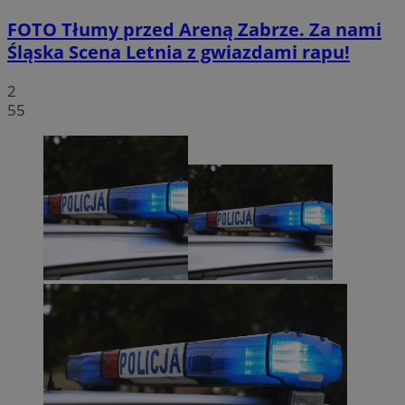
FOTO
Tłumy przed Areną Zabrze. Za nami
Śląska Scena Letnia z gwiazdami rapu!
2
55