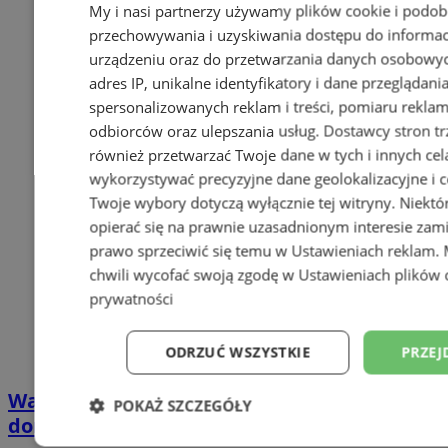
My i nasi partnerzy używamy plików cookie i podob
przechowywania i uzyskiwania dostępu do informac
urządzeniu oraz do przetwarzania danych osobowych
adres IP, unikalne identyfikatory i dane przeglądani
spersonalizowanych reklam i treści, pomiaru reklam i
odbiorców oraz ulepszania usług.
Dostawcy stron tr
również przetwarzać Twoje dane w tych i innych cel
wykorzystywać precyzyjne dane geolokalizacyjne i c
Twoje wybory dotyczą wyłącznie tej witryny. Niekt
opierać się na prawnie uzasadnionym interesie zami
prawo sprzeciwić się temu w
Ustawieniach reklam
.
chwili wycofać swoją zgodę w
Ustawieniach plików 
prywatności
ODRZUĆ WSZYSTKIE
PRZEJ
Wakacyjny wypoczynek nad Bałtykiem w
POKAŻ SZCZEGÓŁY
domkach Szmaragdowe Morze