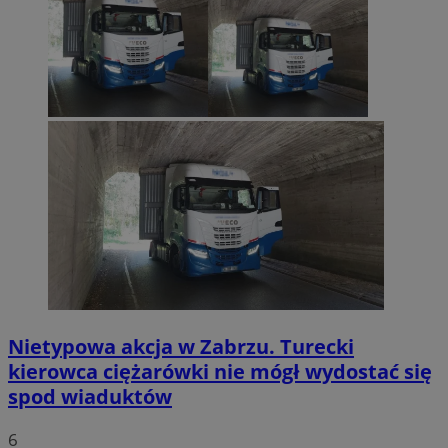
Nietypowa akcja w Zabrzu. Turecki
kierowca ciężarówki nie mógł wydostać się
spod wiaduktów
6