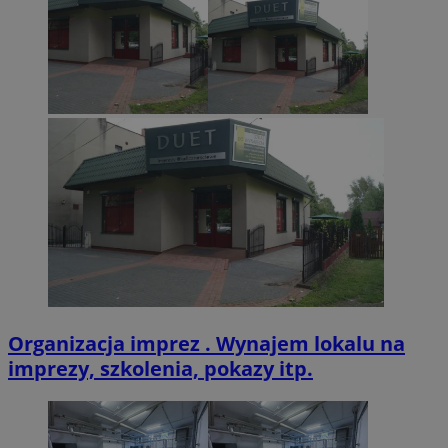
VISITOR_PRIVACY_METADATA
5 miesięcy 4
YouTube
tygodnie
.youtube.com
Organizacja imprez . Wynajem lokalu na
imprezy, szkolenia, pokazy itp.