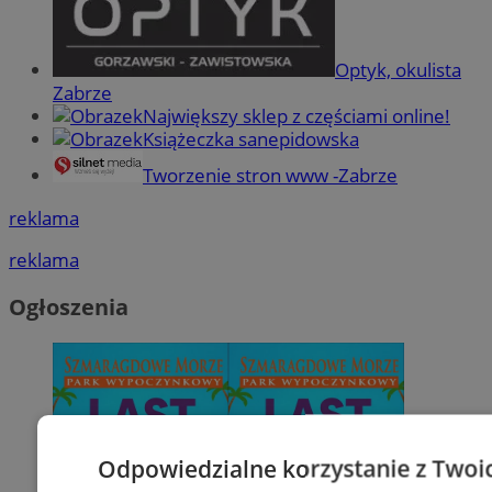
Optyk, okulista
Zabrze
Największy sklep z częściami online!
Książeczka sanepidowska
Tworzenie stron www -Zabrze
reklama
reklama
Ogłoszenia
Odpowiedzialne korzystanie z Twoi