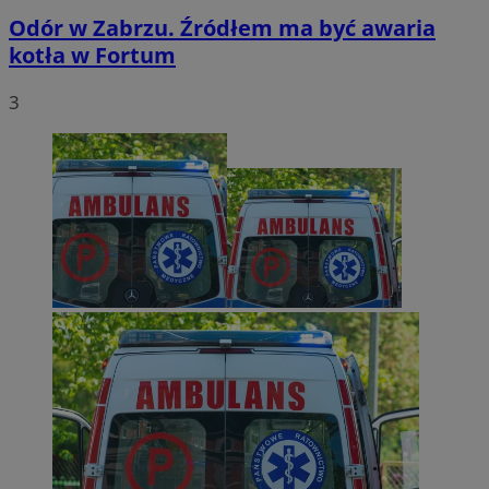
Odór w Zabrzu. Źródłem ma być awaria
kotła w Fortum
3