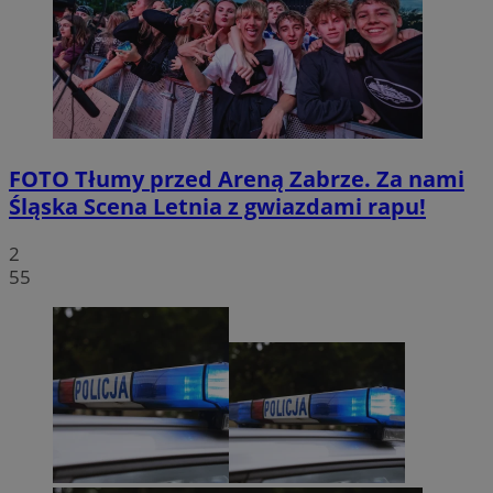
FOTO
Tłumy przed Areną Zabrze. Za nami
Śląska Scena Letnia z gwiazdami rapu!
2
55