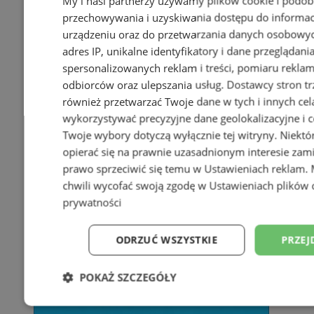
My i nasi partnerzy używamy plików cookie i podob
przechowywania i uzyskiwania dostępu do informac
urządzeniu oraz do przetwarzania danych osobowych
adres IP, unikalne identyfikatory i dane przeglądani
spersonalizowanych reklam i treści, pomiaru reklam i
odbiorców oraz ulepszania usług.
Dostawcy stron tr
również przetwarzać Twoje dane w tych i innych cel
wykorzystywać precyzyjne dane geolokalizacyjne i c
Twoje wybory dotyczą wyłącznie tej witryny. Niekt
opierać się na prawnie uzasadnionym interesie zami
prawo sprzeciwić się temu w
Ustawieniach reklam
.
chwili wycofać swoją zgodę w
Ustawieniach plików 
prywatności
ODRZUĆ WSZYSTKIE
PRZEJ
POKAŻ SZCZEGÓŁY
Niezbędne
Wydajność
Targetowani