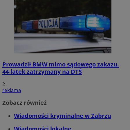
Prowadził BMW mimo sądowego zakazu.
44-latek zatrzymany na DTŚ
2
reklama
Zobacz również
Wiadomości kryminalne w Zabrzu
Wiadomości lokalne