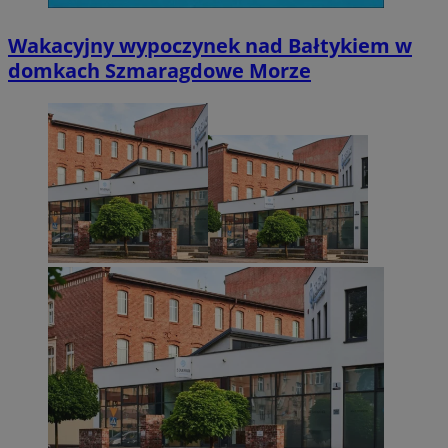
Wakacyjny wypoczynek nad Bałtykiem w
domkach Szmaragdowe Morze
Niesklasyfikowane
Niezbędne
Wydajność
Targetowanie
Funkcjonalno
Niezbędne pliki cookie umożliwiają korzystanie z podstawowych fun
takich jak logowanie użytkownika i zarządzanie kontem. Bez niezb
można prawidłowo korzystać ze strony internetowej.
Provider
/
Okres
Nazwa
Domena
przechowywani
SessID
zabrze.com.pl
1 rok
QeSessID
zabrze.com.pl
1 rok