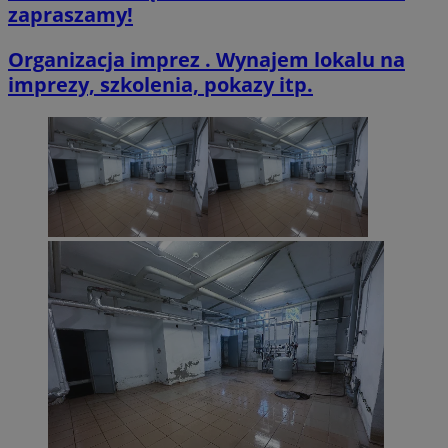
zapraszamy!
Organizacja imprez . Wynajem lokalu na
imprezy, szkolenia, pokazy itp.
VISITOR_PRIVACY_METADATA
5 miesięcy 4
YouTube
tygodnie
.youtube.com