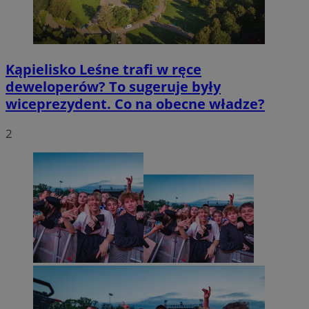
Kąpielisko Leśne trafi w ręce
deweloperów? To sugeruje były
wiceprezydent. Co na obecne władze?
2