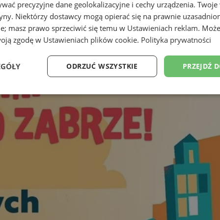
wać precyzyjne dane geolokalizacyjne i cechy urządzenia. Twoje
tryny. Niektórzy dostawcy mogą opierać się na prawnie uzasadnio
ie; masz prawo sprzeciwić się temu w
Ustawieniach reklam
. Może
woją zgodę w
Ustawieniach plików cookie
.
Polityka prywatności
EGÓŁY
ODRZUĆ WSZYSTKIE
PRZEJDŹ 
Wydajność
Targetowanie
Funkcjonalność
Ni
ezbędne
Wydajność
Targetowanie
Funkcjonalność
Niesklasyfikow
ie umożliwiają korzystanie z podstawowych funkcji strony internetowej, takich jak log
Bez niezbędnych plików cookie nie można prawidłowo korzystać ze strony internetowe
Provider
/
Okres
Opis
Domena
przechowywania