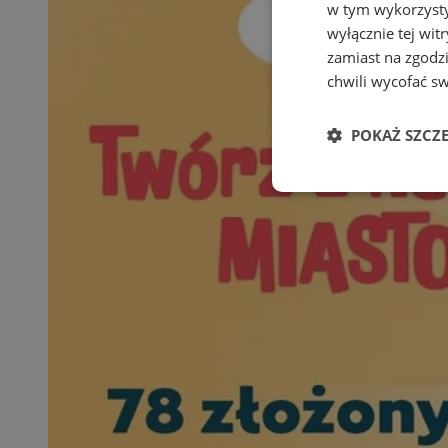
w tym wykorzysty
wyłącznie tej wi
zamiast na zgodz
chwili wycofać s
POKAŻ SZCZ
Niezbędne
Ni
Niezbędne pliki cook
zarządzanie kontem. 
Nazwa