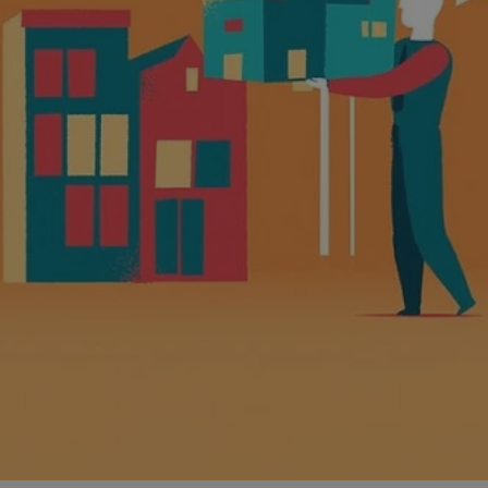
ator sesji.
ator sesji.
ator sesji.
 ludzi i botów. Jest
j, ponieważ
tów na temat
j.
 ludzi i botów. Jest
j, ponieważ
tów na temat
j.
usługę Cookie-
rencji dotyczących
est to konieczne,
działał poprawnie.
cje o zgodzie
h dotyczących
tryny. Rejestruje
ci i ustawień
ie w kolejnych
nie musi ponownie
 zwiększa wygodę i
ych.