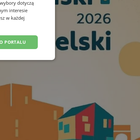
 wybory dotyczą
nym interesie
sz w każdej
DO PORTALU
esklasyfikowane
ane
owanie użytkownika i
j.