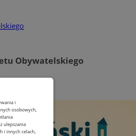
lskiego
żetu Obywatelskiego
ywania i
danych osobowych,
etlania
az ulepszania
 i innych celach,