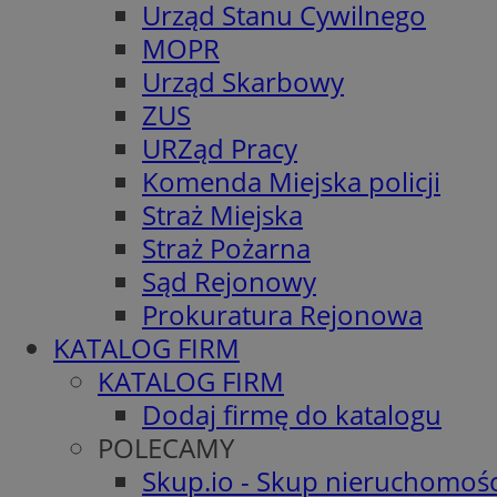
Urząd Stanu Cywilnego
MOPR
Urząd Skarbowy
ZUS
URZąd Pracy
Komenda Miejska policji
Straż Miejska
Straż Pożarna
Sąd Rejonowy
Prokuratura Rejonowa
KATALOG FIRM
KATALOG FIRM
Dodaj firmę do katalogu
POLECAMY
Skup.io - Skup nieruchomośc