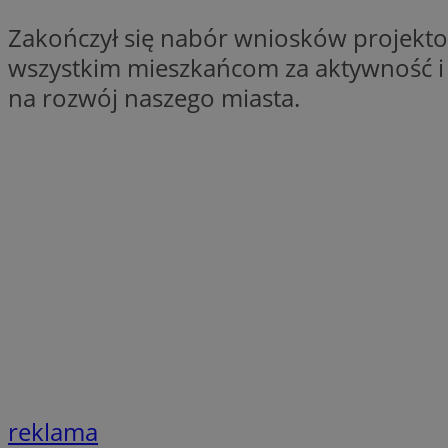
Nazwa
Zakończył się nabór wniosków projekto
Nazwa
ustat_xq6z219uw9
wszystkim mieszkańcom za aktywność i
Nazwa
__Secure-YNID
_clck
na rozwój naszego miasta.
__gads
FCCDCF
MUID
__eoi
ANONCHK
_clsk
test_cookie
_ga_NBM6HFESG6
_fbp
OAID
reklama
MR