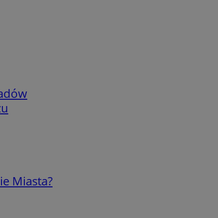
adów
zu
ie Miasta?