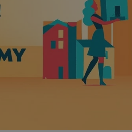
zabrze.com.pl
1 rok
Ten plik cookie przechowuje identyfik
zabrze.com.pl
1 rok
Ten plik cookie przechowuje identyfik
zabrze.com.pl
1 rok
Ten plik cookie przechowuje identyfik
29 minut 53
Ten plik cookie służy do rozróżniania
Cloudflare
sekundy
to korzystne dla strony internetowe
Inc.
umożliwia tworzenie ważnych rapor
.x.com
korzystania z jej witryny internetowe
29 minut 55
Ten plik cookie służy do rozróżniania
Cloudflare
sekund
to korzystne dla strony internetowe
Inc.
umożliwia tworzenie ważnych rapor
.twitter.com
korzystania z jej witryny internetowe
nt
4 tygodnie 2 dni
Ten plik cookie jest używany przez 
CookieScript
Script.com do zapamiętywania prefe
zabrze.com.pl
zgody użytkownika na pliki cookie. J
aby baner cookie Cookie-Script.com 
Google Privacy Policy
METADATA
5 miesięcy 4
Ten plik cookie przechowuje informa
YouTube
tygodnie
użytkownika oraz jego preferencjac
.youtube.com
prywatności podczas korzystania z wi
wybory dotyczące polityki prywatnoś
zgody, zapewniając ich przestrzegan
wizytach. Dzięki temu użytkownik 
konfigurować swoich preferencji, co
zgodność z regulacjami ochrony dan