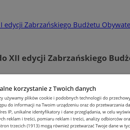
I edycji Zabrzańskiego Budżetu Obywate
do XII edycji Zabrzańskiego Bud
lne korzystanie z Twoich danych
rzy używamy plików cookie i podobnych technologii do przechow
ępu do informacji na Twoim urządzeniu oraz do przetwarzania 
dres IP, unikalne identyfikatory i dane przeglądania, w celu wyświ
h reklam i treści, pomiaru reklam i treści, analizy odbiorców or
tron trzecich (1913)
mogą również przetwarzać Twoje dane w tych