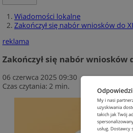
Wiadomości lokalne
Zakończył się nabór wniosków do XI
reklama
Zakończył się nabór wniosków 
06 czerwca 2025 09:30
Czas czytania: 2 min.
Odpowiedzia
My i nasi partne
uzyskiwania dost
takich jak Twój a
spersonalizowanyc
usług.
Dostawcy s