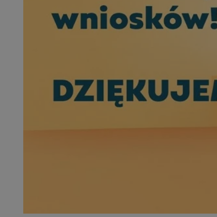
SessID
QeSessID
MvSessID
__cf_bm
__cf_bm
CookieScriptConse
VISITOR_PRIVACY_