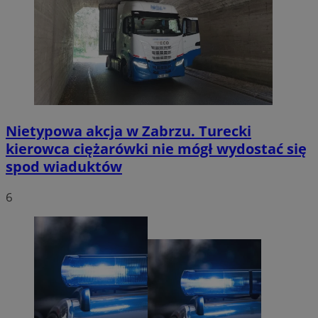
Nietypowa akcja w Zabrzu. Turecki
kierowca ciężarówki nie mógł wydostać się
spod wiaduktów
6