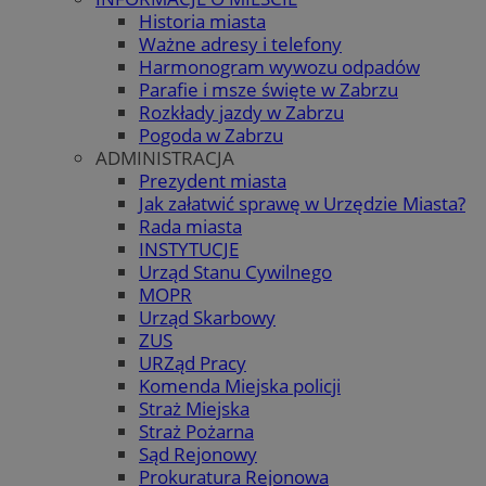
Historia miasta
Ważne adresy i telefony
Harmonogram wywozu odpadów
Parafie i msze święte w Zabrzu
Rozkłady jazdy w Zabrzu
Pogoda w Zabrzu
ADMINISTRACJA
Prezydent miasta
Jak załatwić sprawę w Urzędzie Miasta?
Rada miasta
INSTYTUCJE
Urząd Stanu Cywilnego
MOPR
Urząd Skarbowy
ZUS
URZąd Pracy
Komenda Miejska policji
Straż Miejska
Straż Pożarna
Sąd Rejonowy
Prokuratura Rejonowa