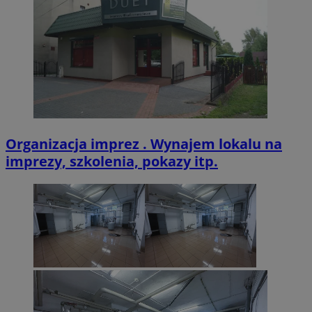
VISITOR_PRIVACY_METADATA
5 miesięcy 4
YouTube
tygodnie
.youtube.com
Organizacja imprez . Wynajem lokalu na
imprezy, szkolenia, pokazy itp.