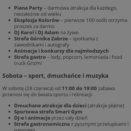
Piana Party
– darmowa atrakcja dla każdego,
niezależnie od wieku
Eksplozja Kolorów
– pierwsze 100 osób otrzyma
proszek za darmo
DJ Karol i DJ Adam
na żywo
Strefa Górnika Zabrze
– spotkania z
zawodnikami i autografy
Animacje i konkursy dla najmłodszych
Strefa gastro
– lody, popcorn, lemoniada i food
truck Grizmi
Sobota – sport, dmuchańce i muzyka
W sobotę (28 czerwca) od
11:00 do 19:00
zabawa
przenosi się do świata sportu i rekreacji:
Dmuchane atrakcje dla dzieci
(atrakcje płatne)
Sportowa strefa Smart Gym
DJ-e i animacje
przez cały dzień
Strefa gastronomiczna
z pysznymi przekąskami i
napojami