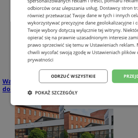
spersonalizowanych reklam i treści, pomiaru reklam i
odbiorców oraz ulepszania usług.
Dostawcy stron tr
również przetwarzać Twoje dane w tych i innych cel
wykorzystywać precyzyjne dane geolokalizacyjne i c
Twoje wybory dotyczą wyłącznie tej witryny. Niekt
opierać się na prawnie uzasadnionym interesie zami
prawo sprzeciwić się temu w
Ustawieniach reklam
.
chwili wycofać swoją zgodę w
Ustawieniach plików 
prywatności
ODRZUĆ WSZYSTKIE
PRZEJ
Wakacyjny wypoczynek nad Bałtykiem w
domkach Szmaragdowe Morze
POKAŻ SZCZEGÓŁY
Niezbędne
Wydajność
Targetowani
Niesklasyfikowane