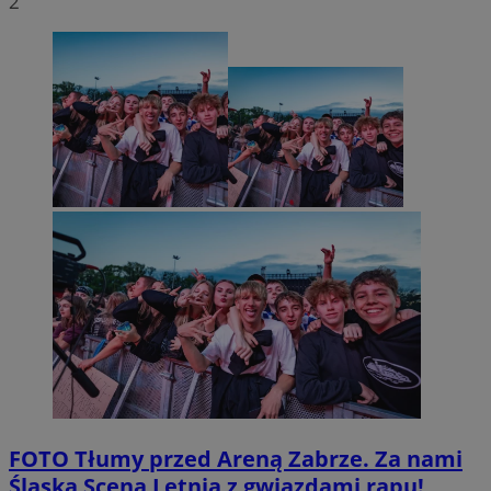
2
FOTO
Tłumy przed Areną Zabrze. Za nami
Śląska Scena Letnia z gwiazdami rapu!