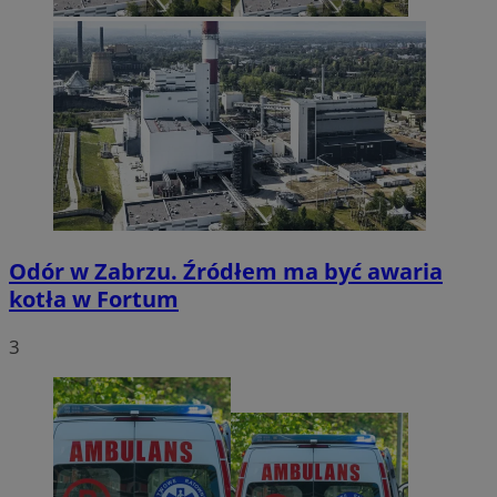
Odór w Zabrzu. Źródłem ma być awaria
kotła w Fortum
3