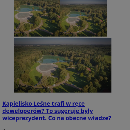
Kąpielisko Leśne trafi w ręce
deweloperów? To sugeruje były
wiceprezydent. Co na obecne władze?