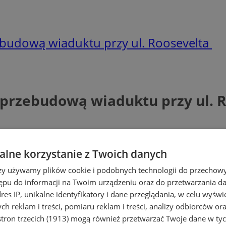
ebudową wiaduktu przy ul. Roosevelta
 przebudową wiaduktu przy ul. 
lne korzystanie z Twoich danych
rzy używamy plików cookie i podobnych technologii do przechow
ępu do informacji na Twoim urządzeniu oraz do przetwarzania 
dres IP, unikalne identyfikatory i dane przeglądania, w celu wyświ
h reklam i treści, pomiaru reklam i treści, analizy odbiorców or
tron trzecich (1913)
mogą również przetwarzać Twoje dane w tych