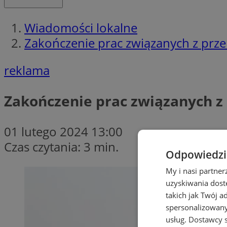
Wiadomości lokalne
Zakończenie prac związanych z prz
reklama
Zakończenie prac związanych z
01 lutego 2024 13:00
Czas czytania: 3 min.
Odpowiedzia
My i nasi partne
uzyskiwania dost
takich jak Twój a
spersonalizowanyc
usług.
Dostawcy s