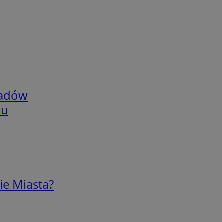
adów
zu
ie Miasta?