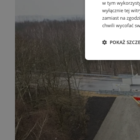
w tym wykorzysty
wyłącznie tej wi
zamiast na zgodz
chwili wycofać s
POKAŻ SZCZ
Niezbędne
Ni
Niezbędne pliki cook
zarządzanie kontem. 
Nazwa