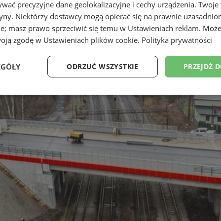
wać precyzyjne dane geolokalizacyjne i cechy urządzenia. Twoje
tryny. Niektórzy dostawcy mogą opierać się na prawnie uzasadnio
ie; masz prawo sprzeciwić się temu w
Ustawieniach reklam
. Może
woją zgodę w
Ustawieniach plików cookie
.
Polityka prywatności
EGÓŁY
ODRZUĆ WSZYSTKIE
PRZEJDŹ 
Wydajność
Targetowanie
Funkcjonalność
Ni
ezbędne
Wydajność
Targetowanie
Funkcjonalność
Niesklasyfikow
ie umożliwiają korzystanie z podstawowych funkcji strony internetowej, takich jak log
Bez niezbędnych plików cookie nie można prawidłowo korzystać ze strony internetowe
Provider
/
Okres
Opis
Domena
przechowywania