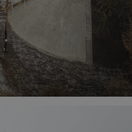
ator sesji.
ator sesji.
ator sesji.
 ludzi i botów. Jest
j, ponieważ
tów na temat
j.
 ludzi i botów. Jest
j, ponieważ
tów na temat
j.
usługę Cookie-
rencji dotyczących
est to konieczne,
działał poprawnie.
cje o zgodzie
h dotyczących
tryny. Rejestruje
ci i ustawień
ie w kolejnych
nie musi ponownie
 zwiększa wygodę i
ych.