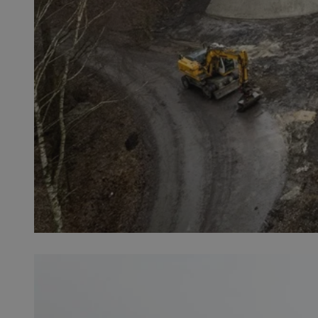
SessID
QeSessID
MvSessID
__cf_bm
__cf_bm
CookieScriptConse
VISITOR_PRIVACY_