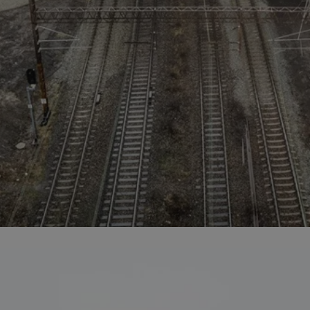
zabrze.com.pl
1 rok
Ten plik cookie przechowuje identyfik
zabrze.com.pl
1 rok
Ten plik cookie przechowuje identyfik
zabrze.com.pl
1 rok
Ten plik cookie przechowuje identyfik
29 minut 53
Ten plik cookie służy do rozróżniania
Cloudflare
sekundy
to korzystne dla strony internetowe
Inc.
umożliwia tworzenie ważnych rapor
.x.com
korzystania z jej witryny internetowe
29 minut 55
Ten plik cookie służy do rozróżniania
Cloudflare
sekund
to korzystne dla strony internetowe
Inc.
umożliwia tworzenie ważnych rapor
.twitter.com
korzystania z jej witryny internetowe
nt
4 tygodnie 2 dni
Ten plik cookie jest używany przez 
CookieScript
Script.com do zapamiętywania prefe
zabrze.com.pl
zgody użytkownika na pliki cookie. J
aby baner cookie Cookie-Script.com 
Google Privacy Policy
METADATA
5 miesięcy 4
Ten plik cookie przechowuje informa
YouTube
tygodnie
użytkownika oraz jego preferencjac
.youtube.com
prywatności podczas korzystania z wi
wybory dotyczące polityki prywatnoś
zgody, zapewniając ich przestrzegan
wizytach. Dzięki temu użytkownik 
konfigurować swoich preferencji, co
zgodność z regulacjami ochrony dan