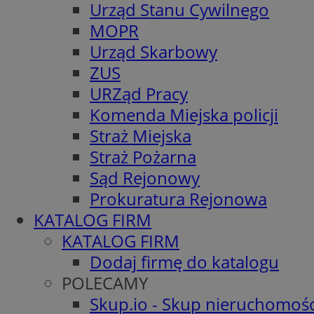
Urząd Stanu Cywilnego
MOPR
Urząd Skarbowy
ZUS
URZąd Pracy
Komenda Miejska policji
Straż Miejska
Straż Pożarna
Sąd Rejonowy
Prokuratura Rejonowa
KATALOG FIRM
KATALOG FIRM
Dodaj firmę do katalogu
POLECAMY
Skup.io - Skup nieruchomośc