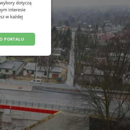
 wybory dotyczą
nym interesie
sz w każdej
DO PORTALU
esklasyfikowane
ane
owanie użytkownika i
j.