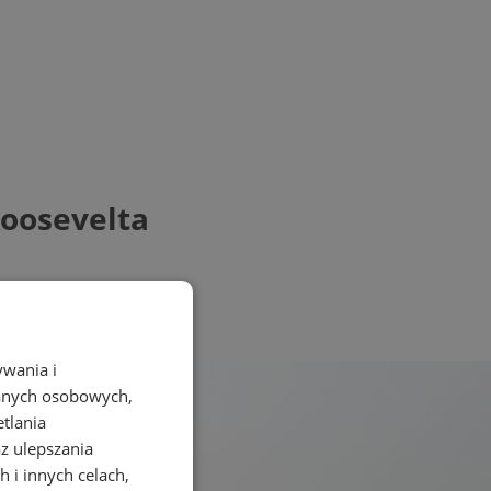
Roosevelta
ywania i
danych osobowych,
etlania
az ulepszania
 i innych celach,