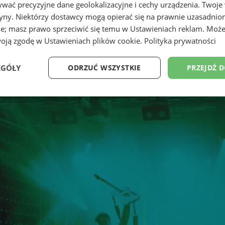
wać precyzyjne dane geolokalizacyjne i cechy urządzenia. Twoje
tryny. Niektórzy dostawcy mogą opierać się na prawnie uzasadnio
ie; masz prawo sprzeciwić się temu w
Ustawieniach reklam
. Może
woją zgodę w
Ustawieniach plików cookie
.
Polityka prywatności
EGÓŁY
ODRZUĆ WSZYSTKIE
PRZEJDŹ 
Wydajność
Targetowanie
Funkcjonalność
Ni
ezbędne
Wydajność
Targetowanie
Funkcjonalność
Niesklasyfikow
ie umożliwiają korzystanie z podstawowych funkcji strony internetowej, takich jak log
Bez niezbędnych plików cookie nie można prawidłowo korzystać ze strony internetowe
Provider
/
Okres
Opis
Domena
przechowywania