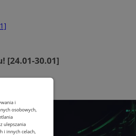
1]
 [24.01-30.01]
ywania i
danych osobowych,
etlania
az ulepszania
 i innych celach,