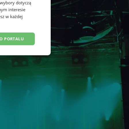
 wybory dotyczą
nym interesie
sz w każdej
DO PORTALU
esklasyfikowane
ane
owanie użytkownika i
j.