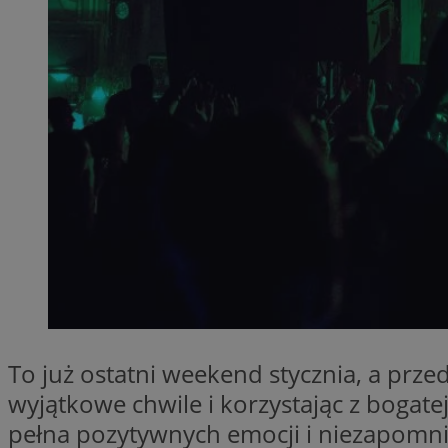
SessID
QeSessID
MvSessID
__cf_bm
__cf_bm
CookieScriptConse
VISITOR_PRIVACY_
To już ostatni weekend stycznia, a przed
wyjątkowe chwile i korzystając z boga
pełna pozytywnych emocji i niezapomn