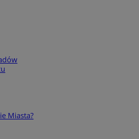
adów
zu
ie Miasta?