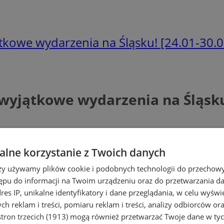
tkowe wydarzenia na Śląsku! [24.01-30.0
wyjątkowe wydarzenia na Śląsku!
lne korzystanie z Twoich danych
rzy używamy plików cookie i podobnych technologii do przechow
ępu do informacji na Twoim urządzeniu oraz do przetwarzania 
dres IP, unikalne identyfikatory i dane przeglądania, w celu wyświ
h reklam i treści, pomiaru reklam i treści, analizy odbiorców or
tron trzecich (1913)
mogą również przetwarzać Twoje dane w tych