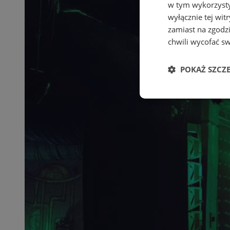
w tym wykorzysty
wyłącznie tej wi
zamiast na zgodz
chwili wycofać s
POKAŻ SZCZ
Niezbędne
Ni
Niezbędne pliki cook
zarządzanie kontem. 
Nazwa