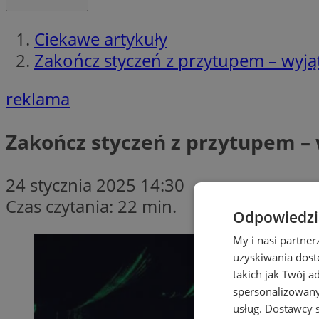
Ciekawe artykuły
Zakończ styczeń z przytupem – wyją
reklama
Zakończ styczeń z przytupem – 
24 stycznia 2025 14:30
Czas czytania: 22 min.
Odpowiedzia
My i nasi partne
uzyskiwania dost
takich jak Twój a
spersonalizowanyc
usług.
Dostawcy s