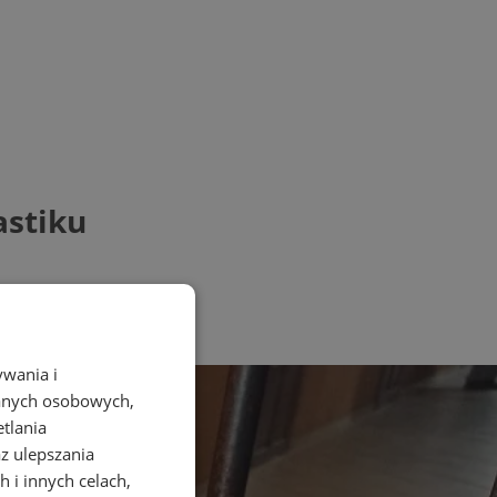
astiku
ywania i
danych osobowych,
etlania
az ulepszania
 i innych celach,