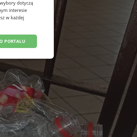
 wybory dotyczą
nym interesie
sz w każdej
DO PORTALU
esklasyfikowane
ane
owanie użytkownika i
j.