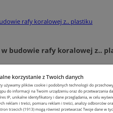
owie rafy koralowej z.. plastiku
 budowie rafy koralowej z.. pl
lne korzystanie z Twoich danych
rzy używamy plików cookie i podobnych technologii do przechow
ępu do informacji na Twoim urządzeniu oraz do przetwarzania 
dres IP, unikalne identyfikatory i dane przeglądania, w celu wyświ
h reklam i treści, pomiaru reklam i treści, analizy odbiorców or
tron trzecich (1913)
mogą również przetwarzać Twoje dane w tych