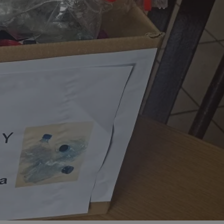
ator sesji.
ator sesji.
ator sesji.
 ludzi i botów. Jest
j, ponieważ
tów na temat
j.
 ludzi i botów. Jest
j, ponieważ
tów na temat
j.
usługę Cookie-
rencji dotyczących
est to konieczne,
działał poprawnie.
cje o zgodzie
h dotyczących
tryny. Rejestruje
ci i ustawień
ie w kolejnych
nie musi ponownie
 zwiększa wygodę i
ych.