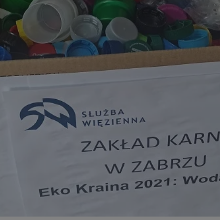
zabrze.com.pl
1 rok
Ten plik cookie przechowuje identyfik
zabrze.com.pl
1 rok
Ten plik cookie przechowuje identyfik
zabrze.com.pl
1 rok
Ten plik cookie przechowuje identyfik
29 minut 53
Ten plik cookie służy do rozróżniania
Cloudflare
sekundy
to korzystne dla strony internetowe
Inc.
umożliwia tworzenie ważnych rapor
.x.com
korzystania z jej witryny internetowe
29 minut 55
Ten plik cookie służy do rozróżniania
Cloudflare
sekund
to korzystne dla strony internetowe
Inc.
umożliwia tworzenie ważnych rapor
.twitter.com
korzystania z jej witryny internetowe
nt
4 tygodnie 2 dni
Ten plik cookie jest używany przez 
CookieScript
Script.com do zapamiętywania prefe
zabrze.com.pl
zgody użytkownika na pliki cookie. J
aby baner cookie Cookie-Script.com 
Google Privacy Policy
METADATA
5 miesięcy 4
Ten plik cookie przechowuje informa
YouTube
tygodnie
użytkownika oraz jego preferencjac
.youtube.com
prywatności podczas korzystania z wi
wybory dotyczące polityki prywatnoś
zgody, zapewniając ich przestrzegan
wizytach. Dzięki temu użytkownik 
konfigurować swoich preferencji, co
zgodność z regulacjami ochrony dan