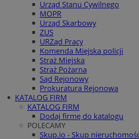
Urząd Stanu Cywilnego
MOPR
Urząd Skarbowy
ZUS
URZąd Pracy
Komenda Miejska policji
Straż Miejska
Straż Pożarna
Sąd Rejonowy
Prokuratura Rejonowa
KATALOG FIRM
KATALOG FIRM
Dodaj firmę do katalogu
POLECAMY
Skup.io - Skup nieruchomośc