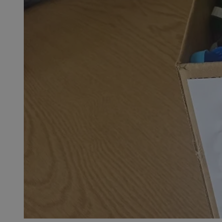
SessID
QeSessID
MvSessID
__cf_bm
__cf_bm
CookieScriptConse
VISITOR_PRIVACY_