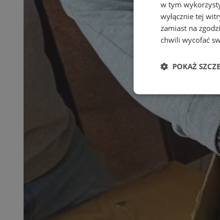
w tym wykorzysty
wyłącznie tej wi
zamiast na zgodz
chwili wycofać s
POKAŻ SZCZ
Niezbędne
Ni
Niezbędne pliki cook
zarządzanie kontem. 
Nazwa