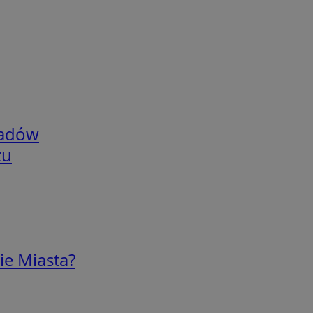
adów
zu
ie Miasta?