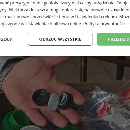
wać precyzyjne dane geolokalizacyjne i cechy urządzenia. Twoje
tryny. Niektórzy dostawcy mogą opierać się na prawnie uzasadnio
ie; masz prawo sprzeciwić się temu w
Ustawieniach reklam
. Może
woją zgodę w
Ustawieniach plików cookie
.
Polityka prywatności
EGÓŁY
ODRZUĆ WSZYSTKIE
PRZEJDŹ 
Wydajność
Targetowanie
Funkcjonalność
Ni
ezbędne
Wydajność
Targetowanie
Funkcjonalność
Niesklasyfikow
ie umożliwiają korzystanie z podstawowych funkcji strony internetowej, takich jak log
Bez niezbędnych plików cookie nie można prawidłowo korzystać ze strony internetowe
Provider
/
Okres
Opis
Domena
przechowywania