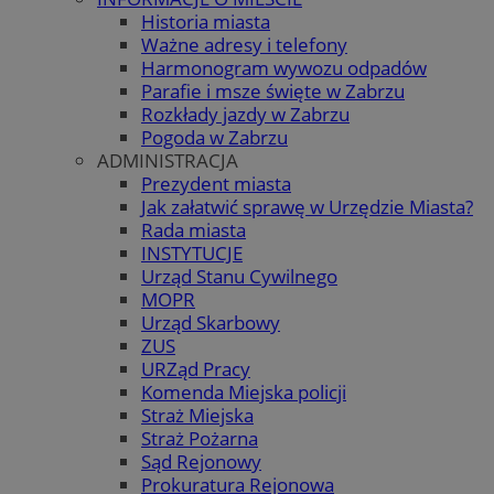
Historia miasta
Ważne adresy i telefony
Harmonogram wywozu odpadów
Parafie i msze święte w Zabrzu
Rozkłady jazdy w Zabrzu
Pogoda w Zabrzu
ADMINISTRACJA
Prezydent miasta
Jak załatwić sprawę w Urzędzie Miasta?
Rada miasta
INSTYTUCJE
Urząd Stanu Cywilnego
MOPR
Urząd Skarbowy
ZUS
URZąd Pracy
Komenda Miejska policji
Straż Miejska
Straż Pożarna
Sąd Rejonowy
Prokuratura Rejonowa