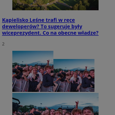
Kąpielisko Leśne trafi w ręce
deweloperów? To sugeruje były
wiceprezydent. Co na obecne władze?
2