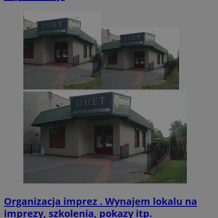
CookieScriptConsent
4 tygodnie 2 dn
CookieScript
zabrze.com.pl
VISITOR_PRIVACY_METADATA
5 miesięcy 4
YouTube
tygodnie
.youtube.com
Organizacja imprez . Wynajem lokalu na
imprezy, szkolenia, pokazy itp.