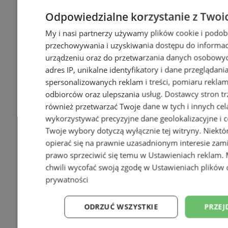
Odpowiedzialne korzystanie z Twoi
My i nasi partnerzy używamy plików cookie i podob
przechowywania i uzyskiwania dostępu do informac
urządzeniu oraz do przetwarzania danych osobowych
adres IP, unikalne identyfikatory i dane przeglądani
spersonalizowanych reklam i treści, pomiaru reklam i
odbiorców oraz ulepszania usług.
Dostawcy stron tr
również przetwarzać Twoje dane w tych i innych cel
wykorzystywać precyzyjne dane geolokalizacyjne i c
Twoje wybory dotyczą wyłącznie tej witryny. Niekt
opierać się na prawnie uzasadnionym interesie zami
prawo sprzeciwić się temu w
Ustawieniach reklam
.
chwili wycofać swoją zgodę w
Ustawieniach plików 
prywatności
ODRZUĆ WSZYSTKIE
PRZEJ