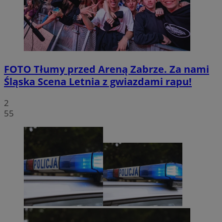
FOTO
Tłumy przed Areną Zabrze. Za nami
Śląska Scena Letnia z gwiazdami rapu!
2
55