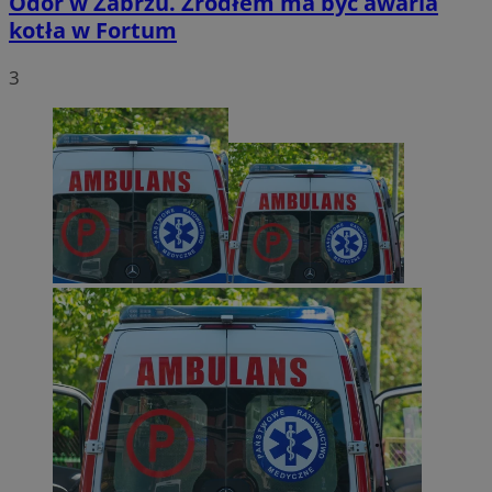
Odór w Zabrzu. Źródłem ma być awaria
kotła w Fortum
3