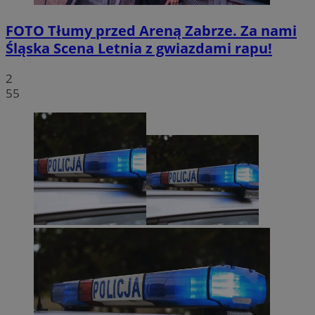
FOTO
Tłumy przed Areną Zabrze. Za nami
Śląska Scena Letnia z gwiazdami rapu!
2
55