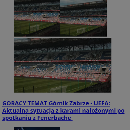
GORĄCY TEMAT
Górnik Zabrze - UEFA:
Aktualna sytuacja z karami nałożonymi po
spotkaniu z Fenerbache