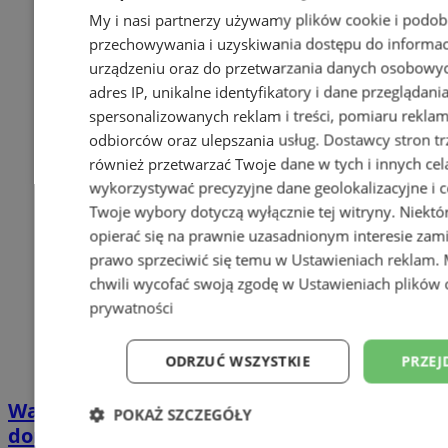
My i nasi partnerzy używamy plików cookie i podob
przechowywania i uzyskiwania dostępu do informac
urządzeniu oraz do przetwarzania danych osobowych
adres IP, unikalne identyfikatory i dane przeglądani
spersonalizowanych reklam i treści, pomiaru reklam i
odbiorców oraz ulepszania usług.
Dostawcy stron tr
również przetwarzać Twoje dane w tych i innych cel
wykorzystywać precyzyjne dane geolokalizacyjne i c
Twoje wybory dotyczą wyłącznie tej witryny. Niekt
opierać się na prawnie uzasadnionym interesie zami
prawo sprzeciwić się temu w
Ustawieniach reklam
.
chwili wycofać swoją zgodę w
Ustawieniach plików 
prywatności
ODRZUĆ WSZYSTKIE
PRZEJ
Wakacyjny wypoczynek nad Bałtykiem w
POKAŻ SZCZEGÓŁY
domkach Szmaragdowe Morze