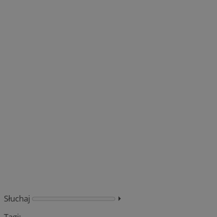
Słuchaj
⏵︎
Tagi: