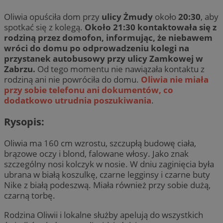
Oliwia opuściła dom przy
ulicy Żmudy
około
20:30
, aby
spotkać się z kolegą.
Około 21:30 kontaktowała się z
rodziną przez domofon, informując, że niebawem
wróci do domu po odprowadzeniu kolegi na
przystanek autobusowy przy ulicy Zamkowej w
Zabrzu.
Od tego momentu nie nawiązała kontaktu z
rodziną ani nie powróciła do domu.
Oliwia nie miała
przy sobie telefonu ani dokumentów, co
dodatkowo utrudnia poszukiwania
.
Rysopis:
Oliwia ma 160 cm wzrostu, szczupłą budowę ciała,
brązowe oczy i blond, falowane włosy. Jako znak
szczególny nosi kolczyk w nosie. W dniu zaginięcia była
ubrana w białą koszulkę, czarne legginsy i czarne buty
Nike z białą podeszwą. Miała również przy sobie dużą,
czarną torbę.
Rodzina Oliwii i lokalne służby apelują do wszystkich