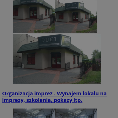
zabrze.com.pl
VISITOR_PRIVACY_METADATA
5 miesięcy 4
YouTube
tygodnie
.youtube.com
Organizacja imprez . Wynajem lokalu na
imprezy, szkolenia, pokazy itp.