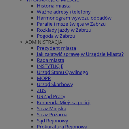
Historia miasta
Ważne adresy i telefony
Harmonogram wywozu odpadów
Parafie i msze święte w Zabrzu
Rozkłady jazdy w Zabrzu
Pogoda w Zabrzu
ADMINISTRACJA
Prezydent miasta
Jak załatwić sprawę w Urzędzie Miasta?
Rada miasta
INSTYTUCJE
Urząd Stanu Cywilnego
MOPR
Urząd Skarbowy
ZUS
URZąd Pracy
Komenda Miejska policji
Straż Miejska
Straż Pożarna
Sąd Rejonowy
Prokuratura Rejonowa