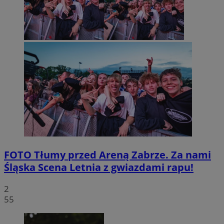
FOTO
Tłumy przed Areną Zabrze. Za nami
Śląska Scena Letnia z gwiazdami rapu!
2
55