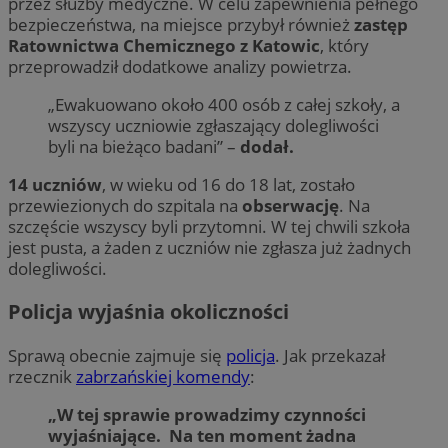
przez służby medyczne. W celu zapewnienia pełnego
bezpieczeństwa, na miejsce przybył również
zastęp
Ratownictwa Chemicznego z Katowic
, który
przeprowadził dodatkowe analizy powietrza.
„Ewakuowano około 400 osób z całej szkoły, a
wszyscy uczniowie zgłaszający dolegliwości
byli na bieżąco badani” –
dodał.
14 uczniów
, w wieku od 16 do 18 lat, zostało
przewiezionych do szpitala na
obserwację
. Na
szczęście wszyscy byli przytomni. W tej chwili szkoła
jest pusta, a żaden z uczniów nie zgłasza już żadnych
dolegliwości.
Policja wyjaśnia okoliczności
Sprawą obecnie zajmuje się
policja
. Jak przekazał
rzecznik
zabrzańskiej komendy
:
„W tej sprawie prowadzimy czynności
wyjaśniające. Na ten moment żadna