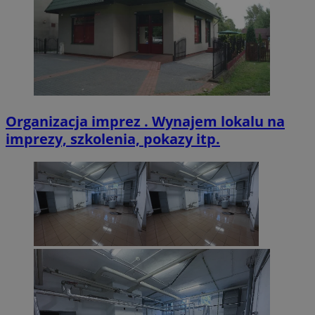
VISITOR_PRIVACY_METADATA
5 miesięcy 4
YouTube
tygodnie
.youtube.com
Organizacja imprez . Wynajem lokalu na
imprezy, szkolenia, pokazy itp.
Provider
/