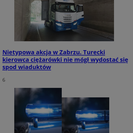
Nietypowa akcja w Zabrzu. Turecki
kierowca ciężarówki nie mógł wydostać się
spod wiaduktów
6