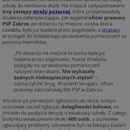
szkoły do wezwania służb. Na miejsce zadysponowano
trzy zastępy
straży pożarnej
, które przeprowadziły
działania zabezpieczające. Jak wyjaśnił
oficer prasowy
PSP Zabrze
, po dotarciu na miejsce, osoba, która
zasłabła, była już badana przez pogotowie, a
strażacy
przystąpili do dokładnego sprawdzenia pomieszczeń za
pomocą mierników.
„Po dotarciu na miejsce ta osoba była już
badana przez pogotowie. Nasze działania
polegały na sprawdzeniu pomieszczeń
naszymi miernikami.
Nie wykazały
żadnych niebezpiecznych stężeń
” –
zaznaczył mł. bryg. Wojciech Strugacz, oficer
prasowy zabrzańskiej KM PSP w Zabrzu.
Wkrótce po pierwszym zgłoszeniu do służb, kolejni
uczniowie zaczęli zgłaszać
dolegliwości bólowe
, co
zmusiło do podjęcia decyzji o ewakuacji szkoły. Z całego
budynku ewakuowano około
400 osób
, a uczniowie
zgłaszający problemy zdrowotne byli na bieżąco badani