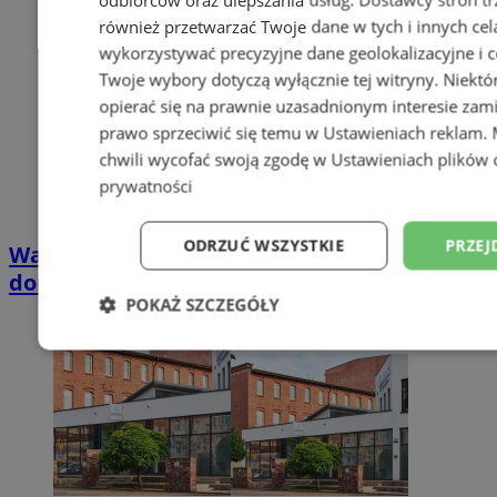
również przetwarzać Twoje dane w tych i innych cel
wykorzystywać precyzyjne dane geolokalizacyjne i c
Twoje wybory dotyczą wyłącznie tej witryny. Niekt
opierać się na prawnie uzasadnionym interesie zami
prawo sprzeciwić się temu w
Ustawieniach reklam
.
chwili wycofać swoją zgodę w
Ustawieniach plików 
prywatności
ODRZUĆ WSZYSTKIE
PRZEJ
Wakacyjny wypoczynek nad Bałtykiem w
domkach Szmaragdowe Morze
POKAŻ SZCZEGÓŁY
Niezbędne
Wydajność
Targetowani
Niesklasyfikowane