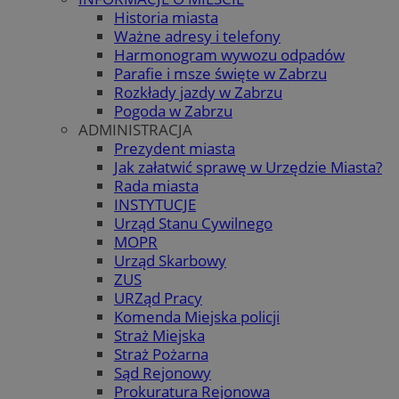
Historia miasta
Ważne adresy i telefony
Harmonogram wywozu odpadów
Parafie i msze święte w Zabrzu
Rozkłady jazdy w Zabrzu
Pogoda w Zabrzu
ADMINISTRACJA
Prezydent miasta
Jak załatwić sprawę w Urzędzie Miasta?
Rada miasta
INSTYTUCJE
Urząd Stanu Cywilnego
MOPR
Urząd Skarbowy
ZUS
URZąd Pracy
Komenda Miejska policji
Straż Miejska
Straż Pożarna
Sąd Rejonowy
Prokuratura Rejonowa