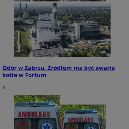
Odór w Zabrzu. Źródłem ma być awaria
kotła w Fortum
3