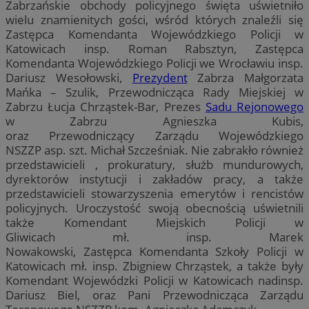
Zabrzańskie obchody policyjnego święta uświetniło
wielu znamienitych gości, wśród których znaleźli się
Zastępca Komendanta Wojewódzkiego Policji w
Katowicach insp. Roman Rabsztyn, Zastępca
Komendanta Wojewódzkiego Policji we Wrocławiu insp.
Dariusz Wesołowski,
Prezydent
Zabrza Małgorzata
Mańka – Szulik, Przewodnicząca Rady Miejskiej w
Zabrzu Łucja Chrząstek-Bar, Prezes
Sadu Rejonowego
w Zabrzu Agnieszka Kubis,
oraz Przewodniczący Zarządu Wojewódzkiego
NSZZP asp. szt. Michał Szcześniak. Nie zabrakło również
przedstawicieli , prokuratury, służb mundurowych,
dyrektorów instytucji i zakładów pracy, a także
przedstawicieli stowarzyszenia emerytów i rencistów
policyjnych. Uroczystość swoją obecnością uświetnili
także Komendant Miejskich Policji w
Gliwicach mł. insp. Marek
Nowakowski, Zastępca Komendanta Szkoły Policji w
Katowicach mł. insp. Zbigniew Chrząstek, a także były
Komendant Wojewódzki Policji w Katowicach nadinsp.
Dariusz Biel, oraz Pani Przewodnicząca Zarządu