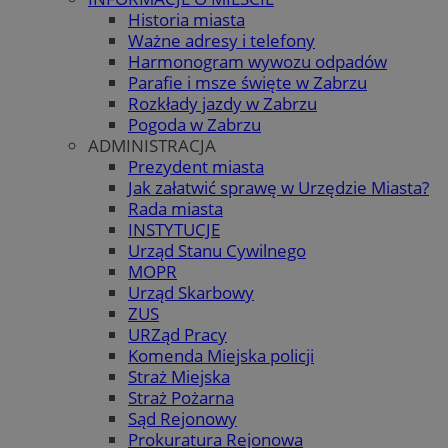
Historia miasta
Ważne adresy i telefony
Harmonogram wywozu odpadów
Parafie i msze święte w Zabrzu
Rozkłady jazdy w Zabrzu
Pogoda w Zabrzu
ADMINISTRACJA
Prezydent miasta
Jak załatwić sprawę w Urzędzie Miasta?
Rada miasta
INSTYTUCJE
Urząd Stanu Cywilnego
MOPR
Urząd Skarbowy
ZUS
URZąd Pracy
Komenda Miejska policji
Straż Miejska
Straż Pożarna
Sąd Rejonowy
Prokuratura Rejonowa