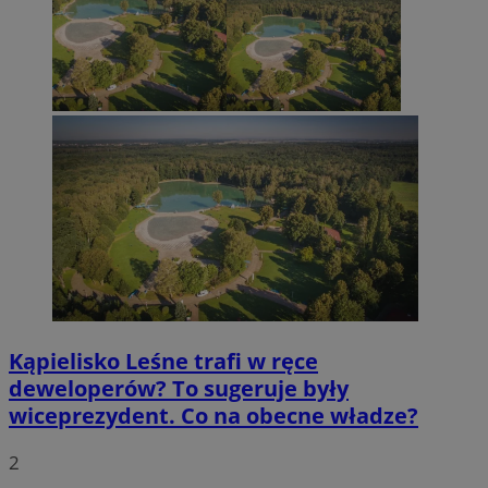
Kąpielisko Leśne trafi w ręce
deweloperów? To sugeruje były
wiceprezydent. Co na obecne władze?
2