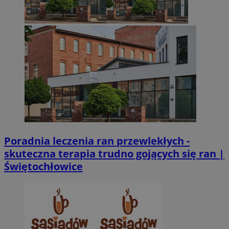
CookieScriptConsent
4 tygodnie 2 dn
CookieScript
zabrze.com.pl
VISITOR_PRIVACY_METADATA
5 miesięcy 4
YouTube
tygodnie
.youtube.com
Poradnia leczenia ran przewlekłych -
skuteczna terapia trudno gojących się ran |
Świętochłowice