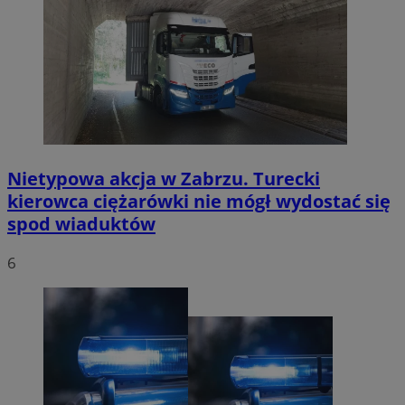
Nietypowa akcja w Zabrzu. Turecki
kierowca ciężarówki nie mógł wydostać się
spod wiaduktów
6