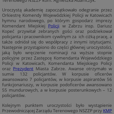
Terenowego NSZZP kom. Agnieszka Adamczyk.
Uroczystą akademię zapoczątkowało odegranie przez
Orkiestrę Komendy Wojewódzkiej Policji w Katowicach
hymnu narodowego, po którym gospodarz imprezy
Komendant Miejskiej
Policji
w Zabrzu insp. Dariusz
Kopeć przywitał zebranych gości oraz podziekował
policjanta i pracownikom cywilnym za ich ciżką pracę, a
także odniósł się do współpracy z innymi istytucjami.
Następnie przystąpiono do części głównej uroczystości,
jaką było wręczenie nominacji na wyższe stopnie
policyjne przez Zastępcę Komendanta Wojewódzkiego
Policji w Katowicach, Komendanta Miejskiego Policji
oraz
Prezydent
Miasta Zabrze. Awanse otrzymało w
sumie 132 policjantów. W korpusie oficerów
awansowano 7 policjantów, w korpusie aspirantów 56
funkcjonariuszy, w korpusie podoficerów awansowano
55 mundurowych, a w korpusie posterunkowych – 12
policjantów.
Kolejnym punktem uroczystości było wystąpienie
Przewodniczącej Zarządu Terenowego NSZZP przy
KMP