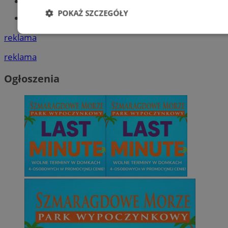
Książeczka sanepidowska
POKAŻ SZCZEGÓŁY
Tworzenie stron www -Zabrze
Niezbędne
Wydajność
Targetowani
reklama
reklama
Niesklasyfikowane
Ogłoszenia
Niezbędne
Wydajność
Targetowanie
Funkcjonalno
Niezbędne pliki cookie umożliwiają korzystanie z podstawowych fun
takich jak logowanie użytkownika i zarządzanie kontem. Bez niezb
można prawidłowo korzystać ze strony internetowej.
Provider
/
Okres
Nazwa
Domena
przechowywani
SessID
zabrze.com.pl
1 rok