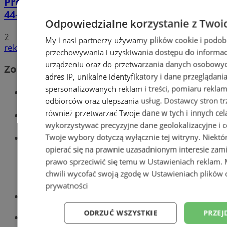
Prowadził BMW mimo sądowego zakazu.
44-latek zatrzymany na DTŚ
Odpowiedzialne korzystanie z Twoi
2
My i nasi partnerzy używamy plików cookie i podob
reklama
przechowywania i uzyskiwania dostępu do informac
urządzeniu oraz do przetwarzania danych osobowych
Zobacz również
adres IP, unikalne identyfikatory i dane przeglądani
spersonalizowanych reklam i treści, pomiaru reklam i
Wiadomości kryminalne w Zabrzu
odbiorców oraz ulepszania usług.
Dostawcy stron tr
również przetwarzać Twoje dane w tych i innych cel
Wiadomości lokalne
wykorzystywać precyzyjne dane geolokalizacyjne i c
Wiadomości sportowe
Twoje wybory dotyczą wyłącznie tej witryny. Niekt
opierać się na prawnie uzasadnionym interesie zami
prawo sprzeciwić się temu w
Ustawieniach reklam
.
chwili wycofać swoją zgodę w
Ustawieniach plików 
prywatności
Optyk, okulista
Zabrze
ODRZUĆ WSZYSTKIE
PRZEJ
Największy sklep z częściami online!