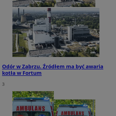
Odór w Zabrzu. Źródłem ma być awaria
kotła w Fortum
3