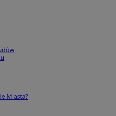
adów
zu
ie Miasta?