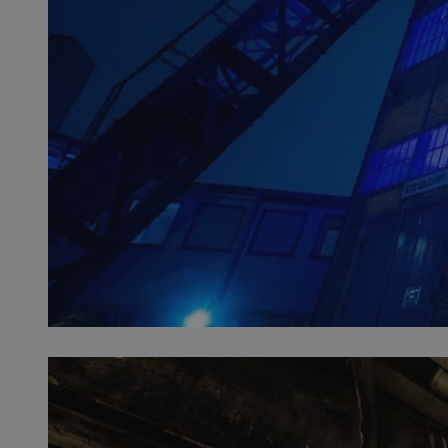
SessID
QeSessID
MvSessID
__cf_bm
__cf_bm
CookieScriptConse
VISITOR_PRIVACY_