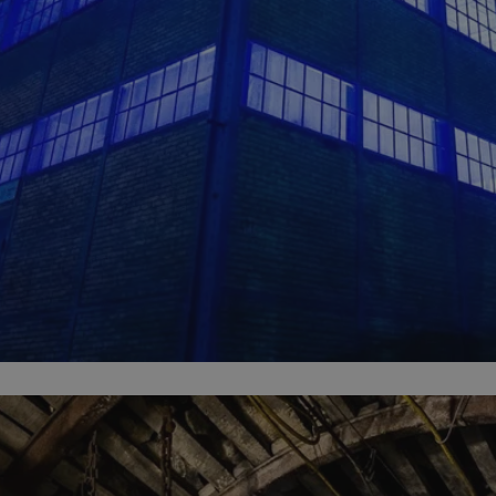
zabrze.com.pl
1 rok
Ten plik cookie przechowuje identyfik
zabrze.com.pl
1 rok
Ten plik cookie przechowuje identyfik
zabrze.com.pl
1 rok
Ten plik cookie przechowuje identyfik
29 minut 53
Ten plik cookie służy do rozróżniania
Cloudflare
sekundy
to korzystne dla strony internetowe
Inc.
umożliwia tworzenie ważnych rapor
.x.com
korzystania z jej witryny internetowe
29 minut 55
Ten plik cookie służy do rozróżniania
Cloudflare
sekund
to korzystne dla strony internetowe
Inc.
umożliwia tworzenie ważnych rapor
.twitter.com
korzystania z jej witryny internetowe
nt
4 tygodnie 2 dni
Ten plik cookie jest używany przez 
CookieScript
Script.com do zapamiętywania prefe
zabrze.com.pl
zgody użytkownika na pliki cookie. J
aby baner cookie Cookie-Script.com 
Google Privacy Policy
METADATA
5 miesięcy 4
Ten plik cookie przechowuje informa
YouTube
tygodnie
użytkownika oraz jego preferencjac
.youtube.com
prywatności podczas korzystania z wi
wybory dotyczące polityki prywatnoś
zgody, zapewniając ich przestrzegan
wizytach. Dzięki temu użytkownik 
konfigurować swoich preferencji, co
zgodność z regulacjami ochrony dan