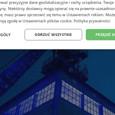
wać precyzyjne dane geolokalizacyjne i cechy urządzenia. Twoje
tryny. Niektórzy dostawcy mogą opierać się na prawnie uzasadnio
ie; masz prawo sprzeciwić się temu w
Ustawieniach reklam
. Może
woją zgodę w
Ustawieniach plików cookie
.
Polityka prywatności
EGÓŁY
ODRZUĆ WSZYSTKIE
PRZEJDŹ 
Wydajność
Targetowanie
Funkcjonalność
Ni
ezbędne
Wydajność
Targetowanie
Funkcjonalność
Niesklasyfikow
ie umożliwiają korzystanie z podstawowych funkcji strony internetowej, takich jak log
Bez niezbędnych plików cookie nie można prawidłowo korzystać ze strony internetowe
Provider
/
Okres
Opis
Domena
przechowywania