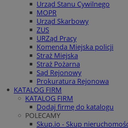
Urząd Stanu Cywilnego
MOPR
Urząd Skarbowy
ZUS
URZąd Pracy
Komenda Miejska policji
Straż Miejska
Straż Pożarna
Sąd Rejonowy
Prokuratura Rejonowa
KATALOG FIRM
KATALOG FIRM
Dodaj firmę do katalogu
POLECAMY
Skup.io - Skup nieruchomośc