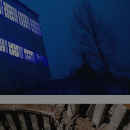
ator sesji.
ator sesji.
ator sesji.
 ludzi i botów. Jest
j, ponieważ
tów na temat
j.
 ludzi i botów. Jest
j, ponieważ
tów na temat
j.
usługę Cookie-
rencji dotyczących
est to konieczne,
działał poprawnie.
cje o zgodzie
h dotyczących
tryny. Rejestruje
ci i ustawień
ie w kolejnych
nie musi ponownie
 zwiększa wygodę i
ych.