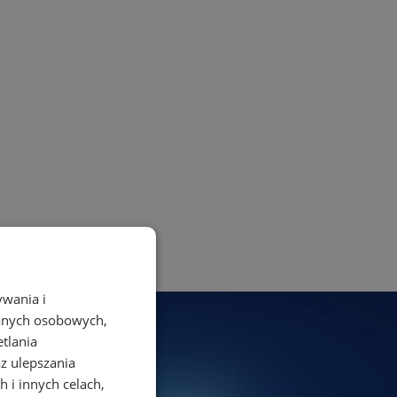
ywania i
danych osobowych,
etlania
az ulepszania
 i innych celach,