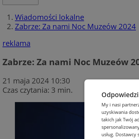
Wiadomości lokalne
Zabrze: Za nami Noc Muzeów 2024
reklama
Zabrze: Za nami Noc Muzeów 2
21 maja 2024 10:30
Czas czytania: 3 min.
Odpowiedzia
My i nasi partne
uzyskiwania dost
takich jak Twój a
spersonalizowanyc
usług.
Dostawcy s