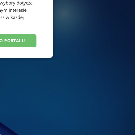
 wybory dotyczą
nym interesie
sz w każdej
DO PORTALU
esklasyfikowane
ane
owanie użytkownika i
j.