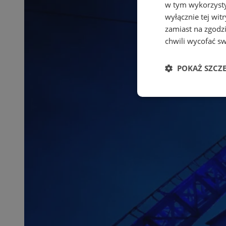
w tym wykorzysty
wyłącznie tej wi
zamiast na zgodz
chwili wycofać s
POKAŻ SZCZ
Niezbędne
Ni
Niezbędne pliki cook
zarządzanie kontem. 
Nazwa