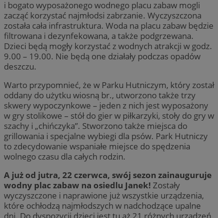
i bogato wyposażonego wodnego placu zabaw mogli
zacząć korzystać najmłodsi zabrzanie. Wyczyszczona
została cała infrastruktura. Woda na placu zabaw będzie
filtrowana i dezynfekowana, a także podgrzewana.
Dzieci będą mogły korzystać z wodnych atrakcji w godz.
9.00 – 19.00. Nie będą one działały podczas opadów
deszczu.
Warto przypomnieć, że w Parku Hutniczym, który został
oddany do użytku wiosną br., utworzono także trzy
skwery wypoczynkowe – jeden z nich jest wyposażony
w gry stolikowe – stół do gier w piłkarzyki, stoły do gry w
szachy i „chińczyka”. Stworzono także miejsca do
grillowania i specjalne wybiegi dla psów. Park Hutniczy
to zdecydowanie wspaniałe miejsce do spędzenia
wolnego czasu dla całych rodzin.
A już od jutra, 22 czerwca, swój sezon zainauguruje
wodny plac zabaw na osiedlu Janek!
Zostały
wyczyszczone i naprawione już wszystkie urządzenia,
które ochłodzą najmłodszych w nadchodzące upalne
dni. Do dyspozycji dzieci jest tu aż 21 różnych urządzeń