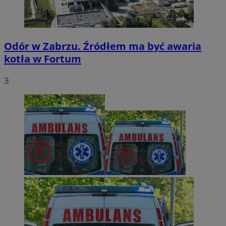
Odór w Zabrzu. Źródłem ma być awaria
kotła w Fortum
3