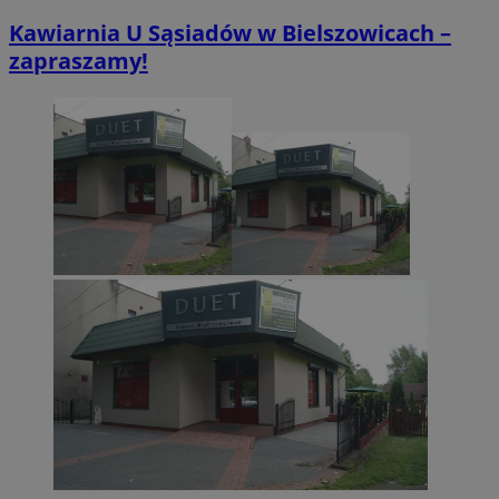
Kawiarnia U Sąsiadów w Bielszowicach –
zapraszamy!
CookieScriptConsent
4 tygodnie 2 dn
CookieScript
zabrze.com.pl
VISITOR_PRIVACY_METADATA
5 miesięcy 4
YouTube
tygodnie
.youtube.com