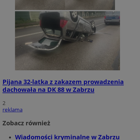
Pijana 32-latka z zakazem prowadzenia
dachowała na DK 88 w Zabrzu
2
reklama
Zobacz również
Wiadomości kryminalne w Zabrzu