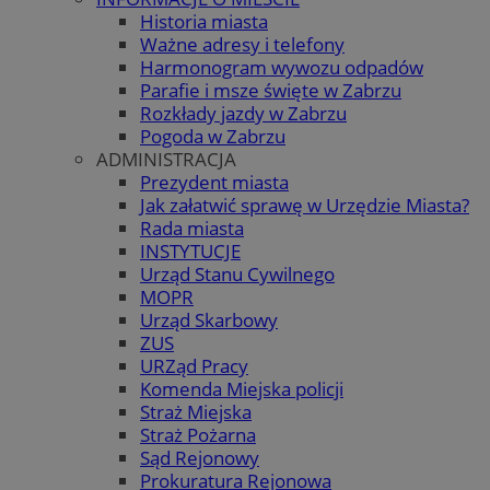
Historia miasta
Ważne adresy i telefony
Harmonogram wywozu odpadów
Parafie i msze święte w Zabrzu
Rozkłady jazdy w Zabrzu
Pogoda w Zabrzu
ADMINISTRACJA
Prezydent miasta
Jak załatwić sprawę w Urzędzie Miasta?
Rada miasta
INSTYTUCJE
Urząd Stanu Cywilnego
MOPR
Urząd Skarbowy
ZUS
URZąd Pracy
Komenda Miejska policji
Straż Miejska
Straż Pożarna
Sąd Rejonowy
Prokuratura Rejonowa