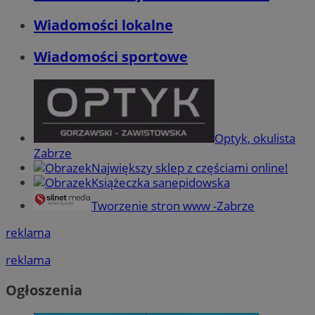
Wiadomości lokalne
Wiadomości sportowe
Optyk, okulista
Zabrze
Największy sklep z częściami online!
Książeczka sanepidowska
Tworzenie stron www -Zabrze
reklama
reklama
Ogłoszenia