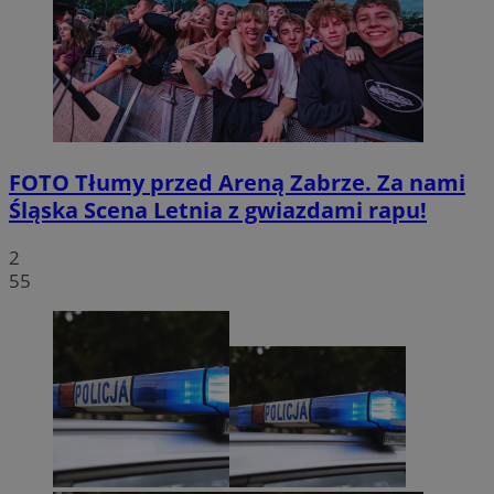
FOTO
Tłumy przed Areną Zabrze. Za nami
Śląska Scena Letnia z gwiazdami rapu!
2
55