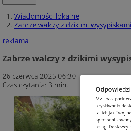
Wiadomości lokalne
Zabrze walczy z dzikimi wysypiskami
reklama
Zabrze walczy z dzikimi wysypi
26 czerwca 2025 06:30
Czas czytania: 3 min.
Odpowiedzia
My i nasi partne
uzyskiwania dost
takich jak Twój a
spersonalizowanyc
usług.
Dostawcy s