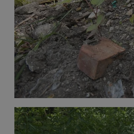
SessID
QeSessID
MvSessID
__cf_bm
__cf_bm
CookieScriptConse
VISITOR_PRIVACY_