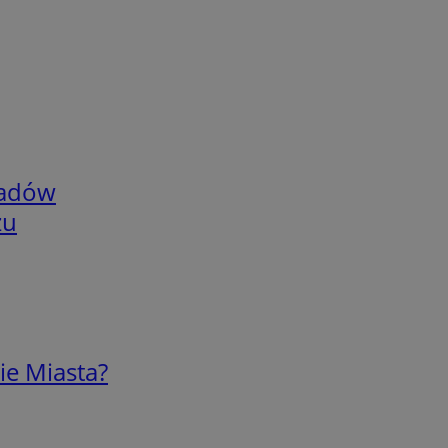
adów
zu
ie Miasta?