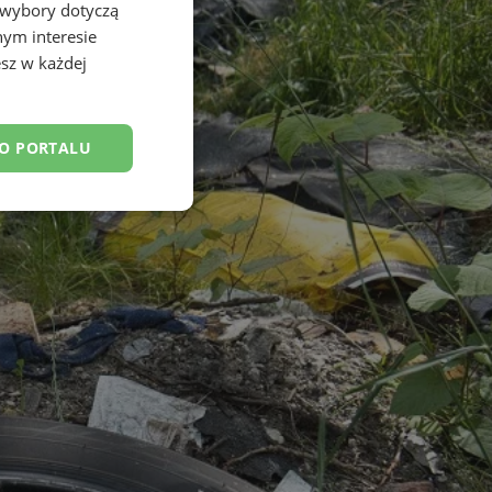
 wybory dotyczą
nym interesie
sz w każdej
DO PORTALU
esklasyfikowane
ane
owanie użytkownika i
j.