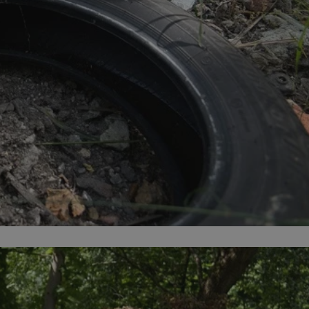
ator sesji.
ator sesji.
ator sesji.
 ludzi i botów. Jest
j, ponieważ
tów na temat
j.
 ludzi i botów. Jest
j, ponieważ
tów na temat
j.
usługę Cookie-
rencji dotyczących
est to konieczne,
działał poprawnie.
cje o zgodzie
h dotyczących
tryny. Rejestruje
ci i ustawień
ie w kolejnych
nie musi ponownie
 zwiększa wygodę i
ych.