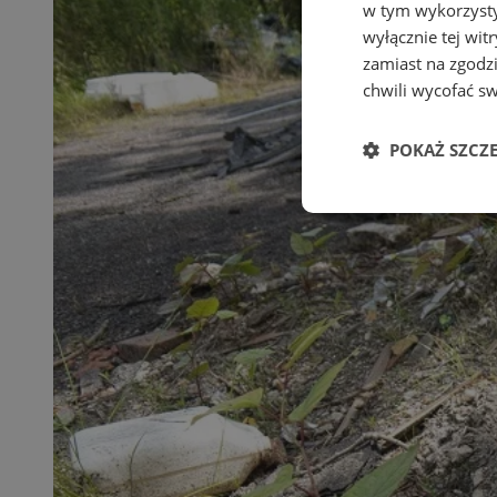
w tym wykorzysty
wyłącznie tej wi
zamiast na zgodz
chwili wycofać s
POKAŻ SZCZ
Niezbędne
Ni
Niezbędne pliki cook
zarządzanie kontem. 
Nazwa