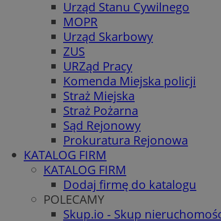
Urząd Stanu Cywilnego
MOPR
Urząd Skarbowy
ZUS
URZąd Pracy
Komenda Miejska policji
Straż Miejska
Straż Pożarna
Sąd Rejonowy
Prokuratura Rejonowa
KATALOG FIRM
KATALOG FIRM
Dodaj firmę do katalogu
POLECAMY
Skup.io - Skup nieruchomośc