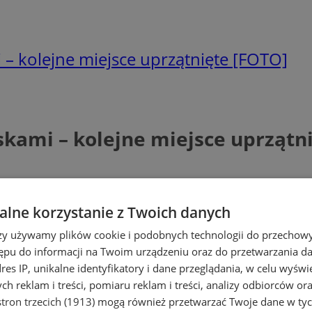
 – kolejne miejsce uprzątnięte [FOTO]
skami – kolejne miejsce uprzątn
lne korzystanie z Twoich danych
rzy używamy plików cookie i podobnych technologii do przechow
ępu do informacji na Twoim urządzeniu oraz do przetwarzania 
dres IP, unikalne identyfikatory i dane przeglądania, w celu wyświ
h reklam i treści, pomiaru reklam i treści, analizy odbiorców or
tron trzecich (1913)
mogą również przetwarzać Twoje dane w tych