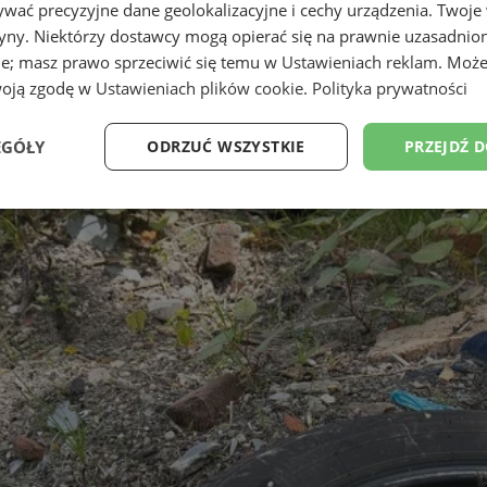
wać precyzyjne dane geolokalizacyjne i cechy urządzenia. Twoje
tryny. Niektórzy dostawcy mogą opierać się na prawnie uzasadnio
ie; masz prawo sprzeciwić się temu w
Ustawieniach reklam
. Może
woją zgodę w
Ustawieniach plików cookie
.
Polityka prywatności
EGÓŁY
ODRZUĆ WSZYSTKIE
PRZEJDŹ 
Wydajność
Targetowanie
Funkcjonalność
Ni
ezbędne
Wydajność
Targetowanie
Funkcjonalność
Niesklasyfikow
ie umożliwiają korzystanie z podstawowych funkcji strony internetowej, takich jak log
Bez niezbędnych plików cookie nie można prawidłowo korzystać ze strony internetowe
Provider
/
Okres
Opis
Domena
przechowywania