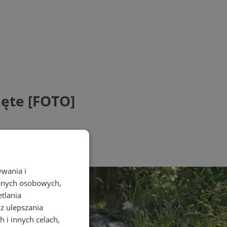
ięte [FOTO]
ywania i
danych osobowych,
etlania
az ulepszania
 i innych celach,