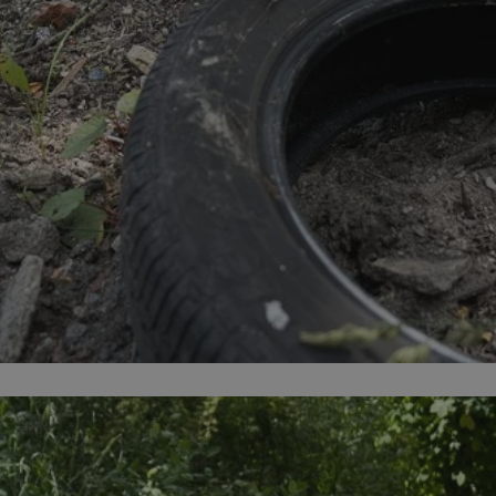
zabrze.com.pl
1 rok
Ten plik cookie przechowuje identyfik
zabrze.com.pl
1 rok
Ten plik cookie przechowuje identyfik
zabrze.com.pl
1 rok
Ten plik cookie przechowuje identyfik
29 minut 53
Ten plik cookie służy do rozróżniania
Cloudflare
sekundy
to korzystne dla strony internetowe
Inc.
umożliwia tworzenie ważnych rapor
.x.com
korzystania z jej witryny internetowe
29 minut 55
Ten plik cookie służy do rozróżniania
Cloudflare
sekund
to korzystne dla strony internetowe
Inc.
umożliwia tworzenie ważnych rapor
.twitter.com
korzystania z jej witryny internetowe
nt
4 tygodnie 2 dni
Ten plik cookie jest używany przez 
CookieScript
Script.com do zapamiętywania prefe
zabrze.com.pl
zgody użytkownika na pliki cookie. J
aby baner cookie Cookie-Script.com 
Google Privacy Policy
METADATA
5 miesięcy 4
Ten plik cookie przechowuje informa
YouTube
tygodnie
użytkownika oraz jego preferencjac
.youtube.com
prywatności podczas korzystania z wi
wybory dotyczące polityki prywatnoś
zgody, zapewniając ich przestrzegan
wizytach. Dzięki temu użytkownik 
konfigurować swoich preferencji, co
zgodność z regulacjami ochrony dan