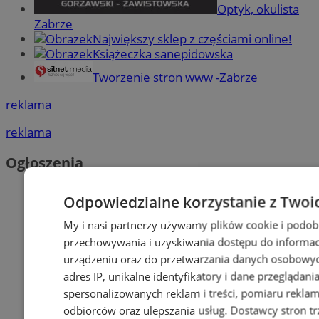
Optyk, okulista
Zabrze
Największy sklep z częściami online!
Książeczka sanepidowska
Tworzenie stron www -Zabrze
reklama
reklama
Ogłoszenia
Odpowiedzialne korzystanie z Twoi
My i nasi partnerzy używamy plików cookie i podob
przechowywania i uzyskiwania dostępu do informac
urządzeniu oraz do przetwarzania danych osobowych
adres IP, unikalne identyfikatory i dane przeglądani
spersonalizowanych reklam i treści, pomiaru reklam i
odbiorców oraz ulepszania usług.
Dostawcy stron tr