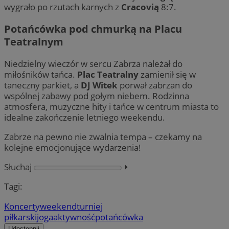
wygrało po rzutach karnych z
Cracovią
8:7.
Potańcówka pod chmurką na Placu
Teatralnym
Niedzielny wieczór w sercu Zabrza należał do
miłośników tańca.
Plac Teatralny
zamienił się w
taneczny parkiet, a
DJ Witek
porwał zabrzan do
wspólnej zabawy pod gołym niebem. Rodzinna
atmosfera, muzyczne hity i tańce w centrum miasta to
idealne zakończenie letniego weekendu.
Zabrze na pewno nie zwalnia tempa – czekamy na
kolejne emocjonujące wydarzenia!
Słuchaj
⏵︎
Tagi:
Koncerty
weekend
turniej
piłkarski
joga
aktywność
potańcówka
Udostępnij