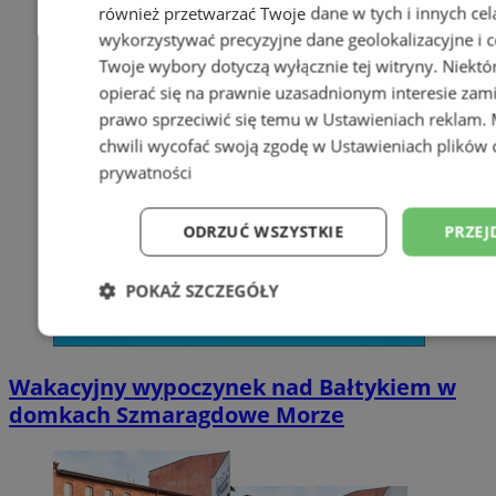
również przetwarzać Twoje dane w tych i innych cel
wykorzystywać precyzyjne dane geolokalizacyjne i c
Twoje wybory dotyczą wyłącznie tej witryny. Niekt
opierać się na prawnie uzasadnionym interesie zami
prawo sprzeciwić się temu w
Ustawieniach reklam
.
chwili wycofać swoją zgodę w
Ustawieniach plików 
prywatności
ODRZUĆ WSZYSTKIE
PRZEJ
POKAŻ SZCZEGÓŁY
Niezbędne
Wydajność
Targetowani
Wakacyjny wypoczynek nad Bałtykiem w
domkach Szmaragdowe Morze
Niesklasyfikowane