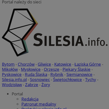
Portal należy do sieci
ident
un
uwzg
uż
żąda
us
służ
wb
doty
fir
sesj
Po
rapo
sy
witr
ró
Mi
ustat_gid
.ustat.info
1 rok
Ten 
śl
do z
jak 
__Secure-
.youtube.com
5 miesięcy 4
Uż
ze s
ROLLOUT_TOKEN
tygodnie
za
przy
fun
najc
ek
wiad
Po
odbi
ko
inte
fu
mogą
Bytom
-
Chorzów
-
Gliwice
-
Katowice
-
Łaziska Górne
-
int
celu
uż
Mikołów
-
Mysłowice
-
Orzesze
-
Piekary Śląskie
-
inte
te
zaan
Pyskowice
-
Ruda Śląska
-
Rybnik
-
Siemianowice
-
et
sp
Silesia.info.pl
-
Sosnowiec
-
Świętochłowice
-
Tychy
-
_clsk
1 dzień
Ten 
Microsoft
da
Wodzisław
-
Zabrze
-
Żory
powi
zabrze.com.pl
po
opro
Clari
IDE
1 rok 2 miesiące
Ten
Google LLC
Portal
używ
us
.doubleclick.net
info
Redakcja
Dou
i łą
inf
Patronat medialny
stro
sp
użyt
ko