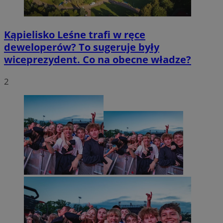
Kąpielisko Leśne trafi w ręce
deweloperów? To sugeruje były
wiceprezydent. Co na obecne władze?
2