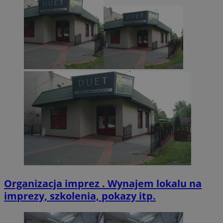
CookieScriptConsent
4 tygodnie 2 dn
CookieScript
zabrze.com.pl
VISITOR_PRIVACY_METADATA
5 miesięcy 4
YouTube
tygodnie
.youtube.com
Organizacja imprez . Wynajem lokalu na
imprezy, szkolenia, pokazy itp.