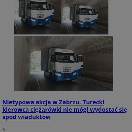
Nietypowa akcja w Zabrzu. Turecki
kierowca ciężarówki nie mógł wydostać się
spod wiaduktów
6