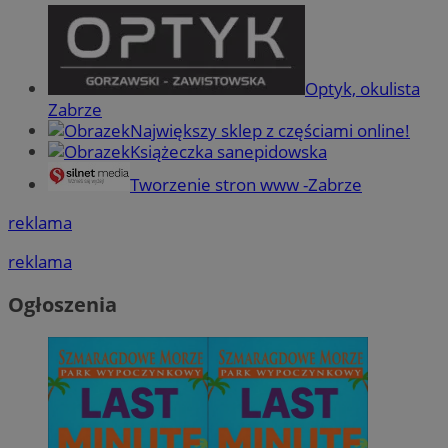
Optyk, okulista
Zabrze
Największy sklep z częściami online!
Książeczka sanepidowska
Tworzenie stron www -Zabrze
reklama
reklama
Ogłoszenia