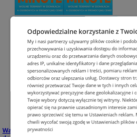
Odpowiedzialne korzystanie z Twoi
My i nasi partnerzy używamy plików cookie i podob
przechowywania i uzyskiwania dostępu do informac
urządzeniu oraz do przetwarzania danych osobowych
adres IP, unikalne identyfikatory i dane przeglądani
spersonalizowanych reklam i treści, pomiaru reklam i
odbiorców oraz ulepszania usług.
Dostawcy stron tr
również przetwarzać Twoje dane w tych i innych cel
wykorzystywać precyzyjne dane geolokalizacyjne i c
Twoje wybory dotyczą wyłącznie tej witryny. Niekt
opierać się na prawnie uzasadnionym interesie zami
prawo sprzeciwić się temu w
Ustawieniach reklam
.
chwili wycofać swoją zgodę w
Ustawieniach plików 
Wakacyjny wypoczynek nad Bałtykiem w
prywatności