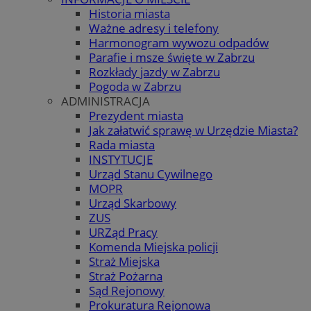
Historia miasta
Ważne adresy i telefony
Harmonogram wywozu odpadów
Parafie i msze święte w Zabrzu
Rozkłady jazdy w Zabrzu
Pogoda w Zabrzu
ADMINISTRACJA
Prezydent miasta
Jak załatwić sprawę w Urzędzie Miasta?
Rada miasta
INSTYTUCJE
Urząd Stanu Cywilnego
MOPR
Urząd Skarbowy
ZUS
URZąd Pracy
Komenda Miejska policji
Straż Miejska
Straż Pożarna
Sąd Rejonowy
Prokuratura Rejonowa