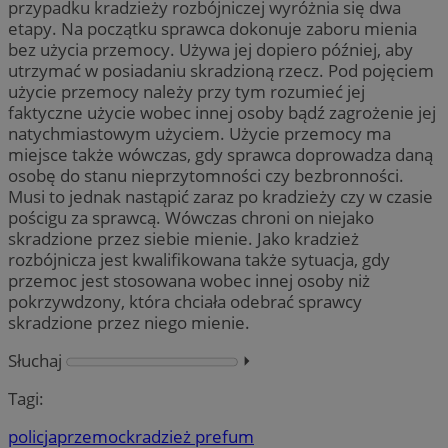
przypadku kradzieży rozbójniczej wyróżnia się dwa
etapy. Na początku sprawca dokonuje zaboru mienia
bez użycia przemocy. Używa jej dopiero później, aby
utrzymać w posiadaniu skradzioną rzecz. Pod pojęciem
użycie przemocy należy przy tym rozumieć jej
faktyczne użycie wobec innej osoby bądź zagrożenie jej
natychmiastowym użyciem. Użycie przemocy ma
miejsce także wówczas, gdy sprawca doprowadza daną
osobę do stanu nieprzytomności czy bezbronności.
Musi to jednak nastąpić zaraz po kradzieży czy w czasie
pościgu za sprawcą. Wówczas chroni on niejako
skradzione przez siebie mienie. Jako kradzież
rozbójnicza jest kwalifikowana także sytuacja, gdy
przemoc jest stosowana wobec innej osoby niż
pokrzywdzony, która chciała odebrać sprawcy
skradzione przez niego mienie.
Słuchaj
⏵︎
Tagi:
policja
przemoc
kradzież prefum