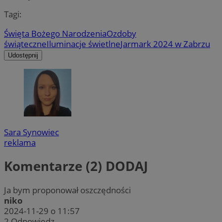
Tagi:
Święta Bożego Narodzenia
Ozdoby
świąteczne
Iluminacje świetlne
Jarmark 2024 w Zabrzu
Udostępnij
Sara Synowiec
reklama
Komentarze (2)
DODAJ
Ja bym proponował oszczędności
niko
2024-11-29 o 11:57
2
Odpowiedz