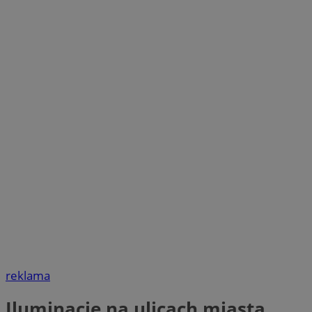
reklama
Iluminacje na ulicach miasta