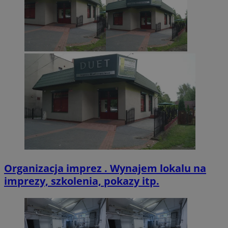
VISITOR_PRIVACY_METADATA
5 miesięcy 4
YouTube
tygodnie
.youtube.com
Organizacja imprez . Wynajem lokalu na
imprezy, szkolenia, pokazy itp.