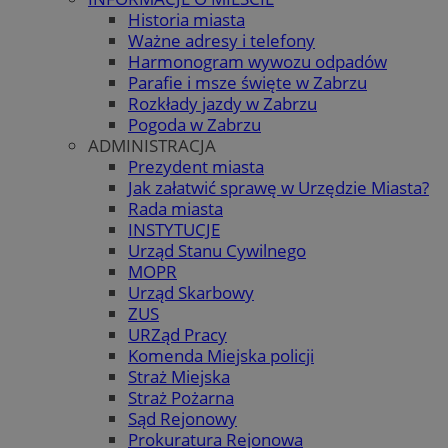
Historia miasta
Ważne adresy i telefony
Harmonogram wywozu odpadów
Parafie i msze święte w Zabrzu
Rozkłady jazdy w Zabrzu
Pogoda w Zabrzu
ADMINISTRACJA
Prezydent miasta
Jak załatwić sprawę w Urzędzie Miasta?
Rada miasta
INSTYTUCJE
Urząd Stanu Cywilnego
MOPR
Urząd Skarbowy
ZUS
URZąd Pracy
Komenda Miejska policji
Straż Miejska
Straż Pożarna
Sąd Rejonowy
Prokuratura Rejonowa