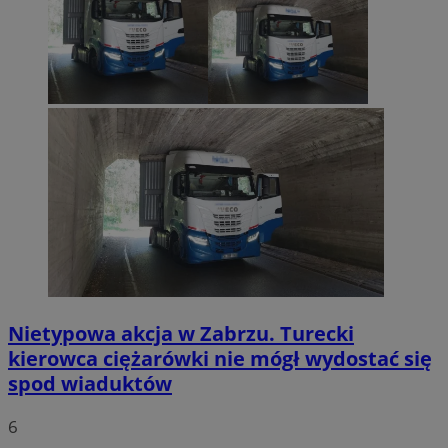
Nietypowa akcja w Zabrzu. Turecki
kierowca ciężarówki nie mógł wydostać się
spod wiaduktów
6