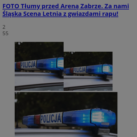
FOTO
Tłumy przed Areną Zabrze. Za nami
Śląska Scena Letnia z gwiazdami rapu!
2
55