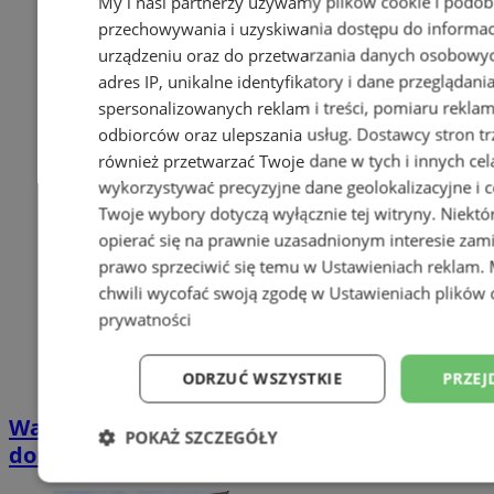
My i nasi partnerzy używamy plików cookie i podob
przechowywania i uzyskiwania dostępu do informac
urządzeniu oraz do przetwarzania danych osobowych
adres IP, unikalne identyfikatory i dane przeglądani
spersonalizowanych reklam i treści, pomiaru reklam i
odbiorców oraz ulepszania usług.
Dostawcy stron tr
również przetwarzać Twoje dane w tych i innych cel
wykorzystywać precyzyjne dane geolokalizacyjne i c
Twoje wybory dotyczą wyłącznie tej witryny. Niekt
opierać się na prawnie uzasadnionym interesie zami
prawo sprzeciwić się temu w
Ustawieniach reklam
.
chwili wycofać swoją zgodę w
Ustawieniach plików 
prywatności
ODRZUĆ WSZYSTKIE
PRZEJ
Wakacyjny wypoczynek nad Bałtykiem w
POKAŻ SZCZEGÓŁY
domkach Szmaragdowe Morze
Niezbędne
Wydajność
Targetowani