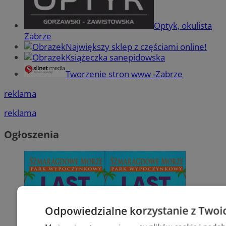
Optyk, okulista
Zabrze
Największy sklep z częściami online!
Książeczka sanepidowska
Tworzenie stron www -Zabrze
reklama
reklama
Ogłoszenia
Odpowiedzialne korzystanie z Twoi