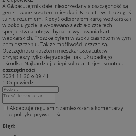
A G&oacute;rnik dalej niesprzedany a oszczędność są
generowane kosztem mieszkańc&oacute;w. To czegoś
tu nie rozumiem. Kiedyś odbierałem kartę wędkarską i
w pokoju gdzie ją wydawano siedziało czterech
specjalist&oacute;w chyba od wydawania kart
wędkarskich. Troszkę byłem w szoku ciasnotom w tym
pomieszczeniu. Tak że możliwości jeszcze są.
Oszczędności kosztem mieszkańc&oacute;w
przyspieszy tylko degradację i tak już upadłego
ośrodka. Najbardziej uciepi kultura i to jest smutne.
oszczędności
2024-11-30 o 09:41
1
Odpowiedz
Akceptuję regulamin zamieszczania komentarzy
oraz politykę prywatności.
Błąd: