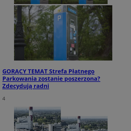
GORĄCY TEMAT
Strefa Płatnego
Parkowania zostanie poszerzona?
Zdecydują radni
4