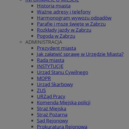
Historia miasta
Ważne adresy i telefony
Harmonogram wywozu odpadów
Parafie i msze święte w Zabrzu
Rozkłady jazdy w Zabrzu
Pogoda w Zabrzu
ADMINISTRACJA
Prezydent miasta
Jak załatwić sprawę w Urzędzie Miasta?
Rada miasta
INSTYTUCJE
Urząd Stanu Cywilnego
MOPR
Urząd Skarbowy
ZUS
URZąd Pracy
Komenda Miejska policji
Straż Miejska
Straż Pożarna
Sąd Rejonowy
Prokuratura Rejonowa