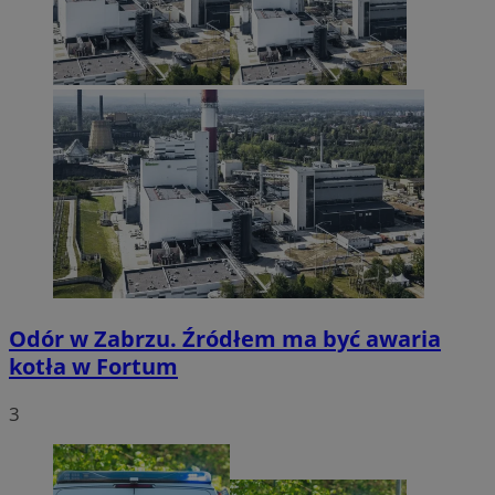
Odór w Zabrzu. Źródłem ma być awaria
kotła w Fortum
3