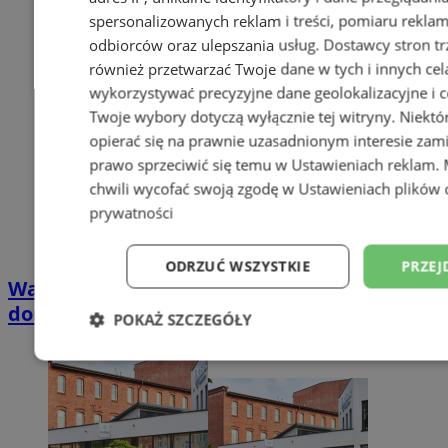
spersonalizowanych reklam i treści, pomiaru reklam i
odbiorców oraz ulepszania usług.
Dostawcy stron tr
również przetwarzać Twoje dane w tych i innych cel
wykorzystywać precyzyjne dane geolokalizacyjne i c
Twoje wybory dotyczą wyłącznie tej witryny. Niekt
opierać się na prawnie uzasadnionym interesie zami
prawo sprzeciwić się temu w
Ustawieniach reklam
.
chwili wycofać swoją zgodę w
Ustawieniach plików 
prywatności
ODRZUĆ WSZYSTKIE
PRZEJ
Wakacyjny wypoczynek nad Bałtykiem w
domkach Szmaragdowe Morze
POKAŻ SZCZEGÓŁY
Niezbędne
Wydajność
Targetowani
Niesklasyfikowane