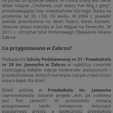
na ponad 30 języków świata. W Polsce znany jest także
dzięki książce „Cholonek, czyli dobry Pan Bóg z gliny”,
przedstawiającej losy mieszkańców Górnego Śląska na
przełomie lat 30. i 50. XX wieku. W 2004 r. powieść
została przeniesiona na deski Teatru Korez Katowic.
Obecnie pisarz mieszka w San Miguel na Teneryfie. W
2011 r. otrzymał tytuł Honorowego Obywatela Miasta
Zabrze.
Co przygotowano w Zabrzu?
Podopieczni
Szkoły Podstawowej nr 31
i
Przedszkola
nr 28 im. Janoscha w Zabrzu
w najbliższy czwartek
rozstrzygną kolejne edycje konkursów plastycznych i
przedszkolaków, których tematyka czerpie z twórczości
autora bajek dla dzień.
Dzień później w
Przedszkolu im. Janoscha
zaprezentowany zostanie projekt „Ach, jak cudowny
jest Pan Janosch”. W przedszkolu zostaną
przygotowane kąciki tematyczne dotyczące
popularnego artysty, a społeczność przedszkola