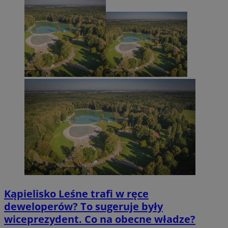
Kąpielisko Leśne trafi w ręce
deweloperów? To sugeruje były
wiceprezydent. Co na obecne władze?