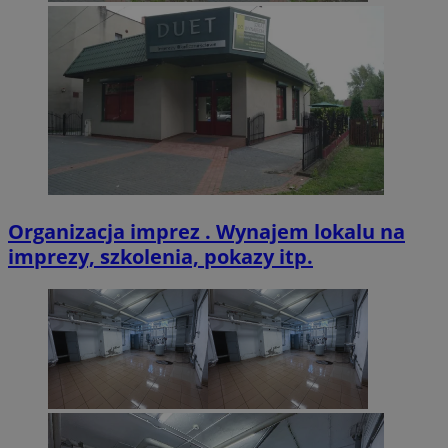
VISITOR_PRIVACY_METADATA
5 miesięcy 4
YouTube
tygodnie
.youtube.com
Organizacja imprez . Wynajem lokalu na
imprezy, szkolenia, pokazy itp.