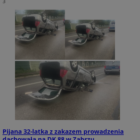
3
CookieScriptConsent
4 tygodnie 2 dn
CookieScript
zabrze.com.pl
VISITOR_PRIVACY_METADATA
5 miesięcy 4
YouTube
tygodnie
.youtube.com
Pijana 32-latka z zakazem prowadzenia
dachowała na DK 88 w Zabrzu