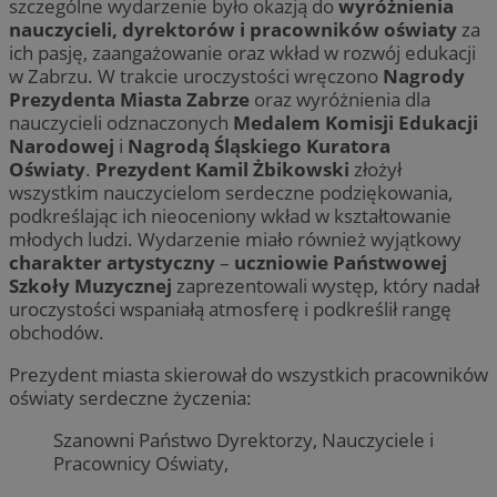
szczególne wydarzenie było okazją do
wyróżnienia
nauczycieli, dyrektorów i pracowników oświaty
za
ich pasję, zaangażowanie oraz wkład w rozwój edukacji
w Zabrzu. W trakcie uroczystości wręczono
Nagrody
Prezydenta Miasta Zabrze
oraz wyróżnienia dla
nauczycieli odznaczonych
Medalem Komisji Edukacji
Narodowej
i
Nagrodą Śląskiego Kuratora
Oświaty
.
Prezydent Kamil Żbikowski
złożył
wszystkim nauczycielom serdeczne podziękowania,
podkreślając ich nieoceniony wkład w kształtowanie
młodych ludzi. Wydarzenie miało również wyjątkowy
charakter artystyczny
–
uczniowie Państwowej
Szkoły Muzycznej
zaprezentowali występ, który nadał
uroczystości wspaniałą atmosferę i podkreślił rangę
obchodów.
Prezydent miasta skierował do wszystkich pracowników
oświaty serdeczne życzenia:
Szanowni Państwo Dyrektorzy, Nauczyciele i
Pracownicy Oświaty,