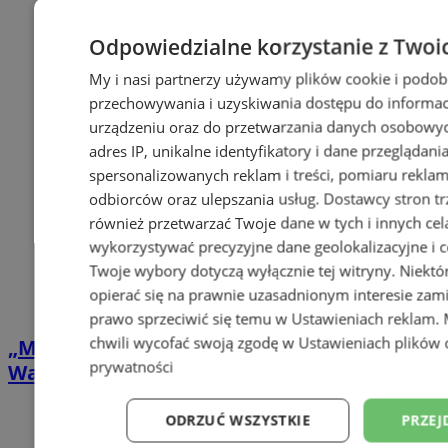
Odpowiedzialne korzystanie z Twoi
My i nasi partnerzy używamy plików cookie i podob
przechowywania i uzyskiwania dostępu do informac
urządzeniu oraz do przetwarzania danych osobowych
adres IP, unikalne identyfikatory i dane przeglądani
spersonalizowanych reklam i treści, pomiaru reklam i
odbiorców oraz ulepszania usług.
Dostawcy stron tr
również przetwarzać Twoje dane w tych i innych cel
wykorzystywać precyzyjne dane geolokalizacyjne i c
Twoje wybory dotyczą wyłącznie tej witryny. Niekt
opierać się na prawnie uzasadnionym interesie zami
prawo sprzeciwić się temu w
Ustawieniach reklam
.
chwili wycofać swoją zgodę w
Ustawieniach plików 
„Matrix” pod gwiazdami w Zabrzu.
prywatności
Wakacyjne Kino ROMA zawita na Zaborze
ODRZUĆ WSZYSTKIE
PRZEJ