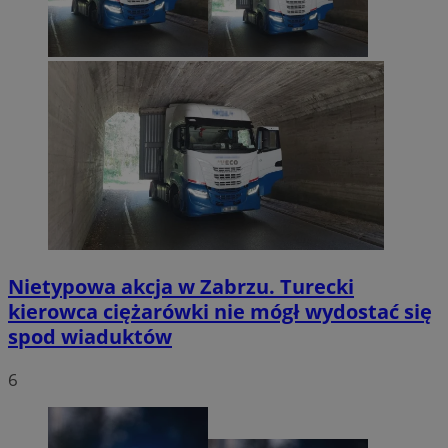
Nietypowa akcja w Zabrzu. Turecki
kierowca ciężarówki nie mógł wydostać się
spod wiaduktów
6