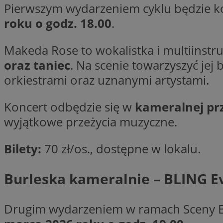
Pierwszym wydarzeniem cyklu będzie k
SessID
roku o godz. 18.00
.
QeSessID
MvSessID
Makeda Rose to wokalistka i multiinstru
__cf_bm
oraz taniec
. Na scenie towarzyszyć jej
orkiestrami oraz uznanymi artystami.
__cf_bm
Koncert odbędzie się w
kameralnej prz
wyjątkowe przeżycia muzyczne.
CookieScriptConse
Bilety:
70 zł/os., dostępne w lokalu.
VISITOR_PRIVACY_
Burleska kameralnie – BLING E
Drugim wydarzeniem w ramach Sceny E