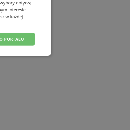
 wybory dotyczą
nym interesie
sz w każdej
DO PORTALU
esklasyfikowane
ane
owanie użytkownika i
j.