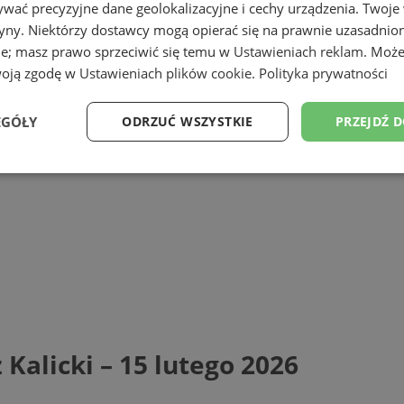
wać precyzyjne dane geolokalizacyjne i cechy urządzenia. Twoje
tryny. Niektórzy dostawcy mogą opierać się na prawnie uzasadnio
ie; masz prawo sprzeciwić się temu w
Ustawieniach reklam
. Może
woją zgodę w
Ustawieniach plików cookie
.
Polityka prywatności
EGÓŁY
ODRZUĆ WSZYSTKIE
PRZEJDŹ 
Wydajność
Targetowanie
Funkcjonalność
Ni
ezbędne
Wydajność
Targetowanie
Funkcjonalność
Niesklasyfikow
ie umożliwiają korzystanie z podstawowych funkcji strony internetowej, takich jak log
Bez niezbędnych plików cookie nie można prawidłowo korzystać ze strony internetowe
Kalicki – 15 lutego 2026
Provider
/
Okres
Opis
Domena
przechowywania