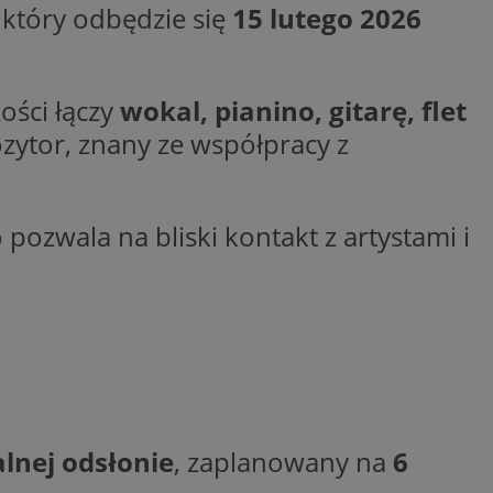
, który odbędzie się
15 lutego 2026
ator sesji.
ator sesji.
ator sesji.
ości łączy
wokal, pianino, gitarę, flet
 ludzi i botów. Jest
j, ponieważ
zytor, znany ze współpracy z
tów na temat
j.
 ludzi i botów. Jest
j, ponieważ
tów na temat
o pozwala na bliski kontakt z artystami i
j.
usługę Cookie-
rencji dotyczących
est to konieczne,
działał poprawnie.
cje o zgodzie
h dotyczących
tryny. Rejestruje
ci i ustawień
ie w kolejnych
nie musi ponownie
 zwiększa wygodę i
lnej odsłonie
, zaplanowany na
6
ych.