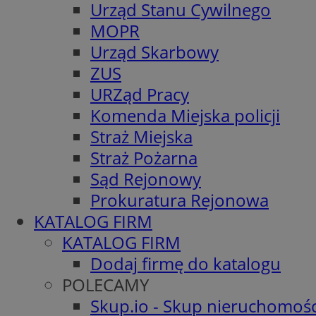
Urząd Stanu Cywilnego
MOPR
Urząd Skarbowy
ZUS
URZąd Pracy
Komenda Miejska policji
Straż Miejska
Straż Pożarna
Sąd Rejonowy
Prokuratura Rejonowa
KATALOG FIRM
KATALOG FIRM
Dodaj firmę do katalogu
POLECAMY
Skup.io - Skup nieruchomośc