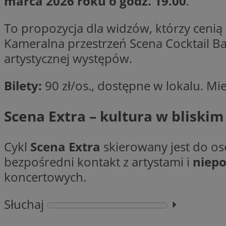
marca 2026 roku o godz. 19.00
.
Nazwa
To propozycja dla widzów, którzy cenią
Nazwa
ustat_xq6z219uw9
Nazwa
Kameralna przestrzeń Scena Cocktail Ba
__Secure-YNID
_clck
__gads
artystycznej występów.
FCCDCF
MUID
Bilety:
90 zł/os., dostępne w lokalu. Mie
__eoi
Scena Extra – kultura w bliskim
ANONCHK
_clsk
Cykl
Scena Extra
skierowany jest do o
bezpośredni kontakt z artystami i
niep
test_cookie
koncertowych.
_ga_NBM6HFESG6
_fbp
OAID
Słuchaj
⏵︎
MR