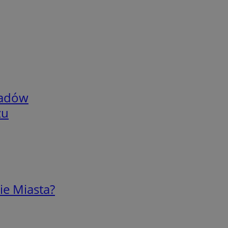
adów
zu
ie Miasta?