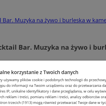
l Bar. Muzyka na żywo i burleska w kame
cktail Bar. Muzyka na żywo i bu
lne korzystanie z Twoich danych
rzy używamy plików cookie i podobnych technologii do przechow
ępu do informacji na Twoim urządzeniu oraz do przetwarzania 
dres IP, unikalne identyfikatory i dane przeglądania, w celu wyświ
e wydarzenia z cyklu
Scena Extra
, który 
h reklam i treści, pomiaru reklam i treści, analizy odbiorców or
 lutym i marcu 2026 roku zaplanowano d
tron trzecich (1913)
mogą również przetwarzać Twoje dane w tych