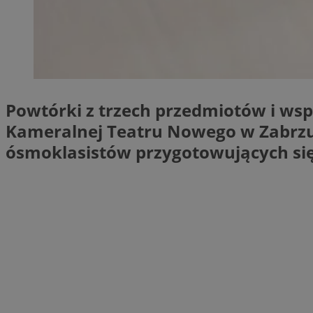
SessID
QeSessID
MvSessID
__cf_bm
Powtórki z trzech przedmiotów i wspó
__cf_bm
Kameralnej Teatru Nowego w Zabrzu w
ósmoklasistów przygotowujących si
CookieScriptConse
VISITOR_PRIVACY_