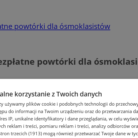
łatne powtórki dla ósmoklasistów
bezpłatne powtórki dla ósmoklas
lne korzystanie z Twoich danych
rzy używamy plików cookie i podobnych technologii do przechow
ępu do informacji na Twoim urządzeniu oraz do przetwarzania 
dres IP, unikalne identyfikatory i dane przeglądania, w celu wyświ
h reklam i treści, pomiaru reklam i treści, analizy odbiorców or
tron trzecich (1913)
mogą również przetwarzać Twoje dane w tych