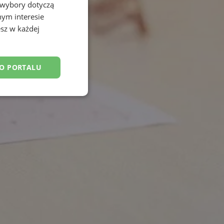
 wybory dotyczą
nym interesie
sz w każdej
DO PORTALU
esklasyfikowane
ane
owanie użytkownika i
j.