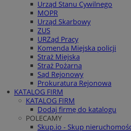
Urząd Stanu Cywilnego
MOPR
Urząd Skarbowy
ZUS
URZąd Pracy
Komenda Miejska policji
Straż Miejska
Straż Pożarna
Sąd Rejonowy
Prokuratura Rejonowa
KATALOG FIRM
KATALOG FIRM
Dodaj firmę do katalogu
POLECAMY
Skup.io - Skup nieruchomośc