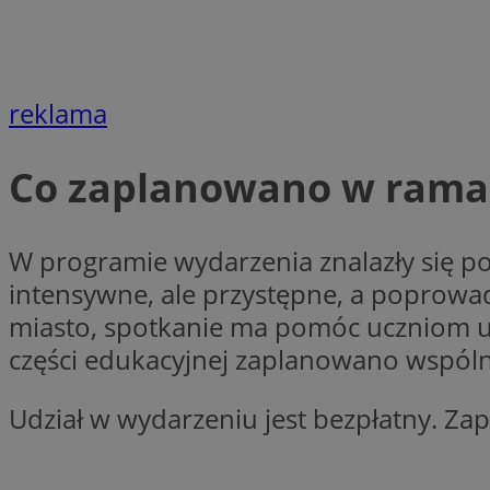
Nazwa
Nazwa
ustat_xq6z219uw9
Nazwa
__Secure-YNID
_clck
reklama
__gads
Co zaplanowano w ramac
FCCDCF
MUID
__eoi
W programie wydarzenia znalazły się pow
ANONCHK
intensywne, ale przystępne, a poprowa
_clsk
miasto, spotkanie ma pomóc uczniom up
test_cookie
części edukacyjnej zaplanowano wspóln
_ga_NBM6HFESG6
_fbp
Udział w wydarzeniu jest bezpłatny. Zap
OAID
MR