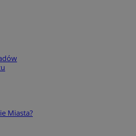
adów
zu
ie Miasta?