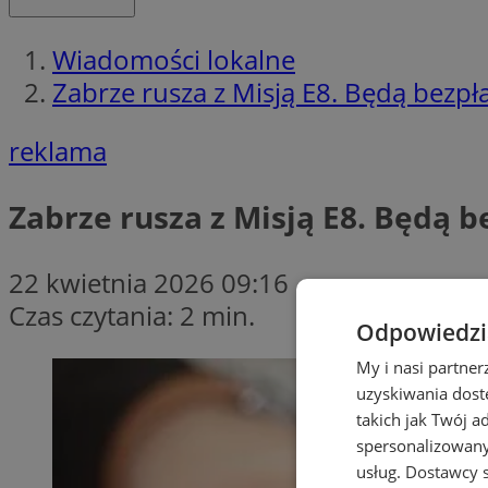
Wiadomości lokalne
Zabrze rusza z Misją E8. Będą bezp
reklama
Zabrze rusza z Misją E8. Będą 
22 kwietnia 2026 09:16
Czas czytania: 2 min.
Odpowiedzia
My i nasi partne
uzyskiwania dost
takich jak Twój a
spersonalizowanyc
usług.
Dostawcy s