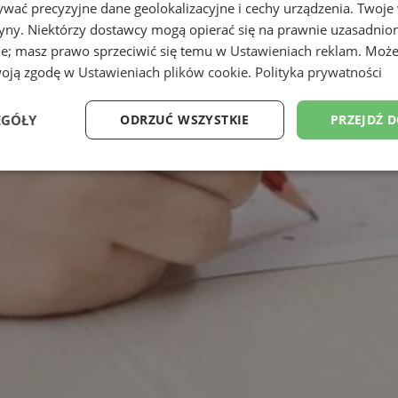
wać precyzyjne dane geolokalizacyjne i cechy urządzenia. Twoje
tryny. Niektórzy dostawcy mogą opierać się na prawnie uzasadnio
ie; masz prawo sprzeciwić się temu w
Ustawieniach reklam
. Może
woją zgodę w
Ustawieniach plików cookie
.
Polityka prywatności
EGÓŁY
ODRZUĆ WSZYSTKIE
PRZEJDŹ 
Wydajność
Targetowanie
Funkcjonalność
Ni
ezbędne
Wydajność
Targetowanie
Funkcjonalność
Niesklasyfikow
ie umożliwiają korzystanie z podstawowych funkcji strony internetowej, takich jak log
Bez niezbędnych plików cookie nie można prawidłowo korzystać ze strony internetowe
Provider
/
Okres
Opis
Domena
przechowywania