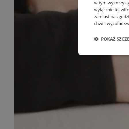
w tym wykorzysty
wyłącznie tej wi
zamiast na zgodz
chwili wycofać s
POKAŻ SZCZ
Niezbędne
Ni
Niezbędne pliki cook
zarządzanie kontem. 
Nazwa