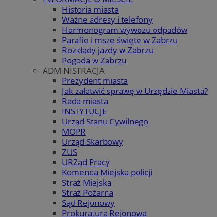
Historia miasta
Ważne adresy i telefony
Harmonogram wywozu odpadów
Parafie i msze święte w Zabrzu
Rozkłady jazdy w Zabrzu
Pogoda w Zabrzu
ADMINISTRACJA
Prezydent miasta
Jak załatwić sprawę w Urzędzie Miasta?
Rada miasta
INSTYTUCJE
Urząd Stanu Cywilnego
MOPR
Urząd Skarbowy
ZUS
URZąd Pracy
Komenda Miejska policji
Straż Miejska
Straż Pożarna
Sąd Rejonowy
Prokuratura Rejonowa