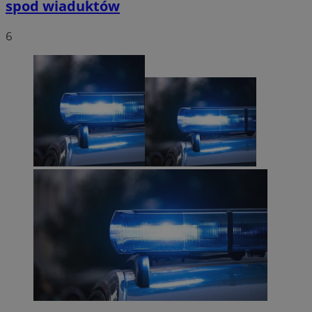
spod wiaduktów
6