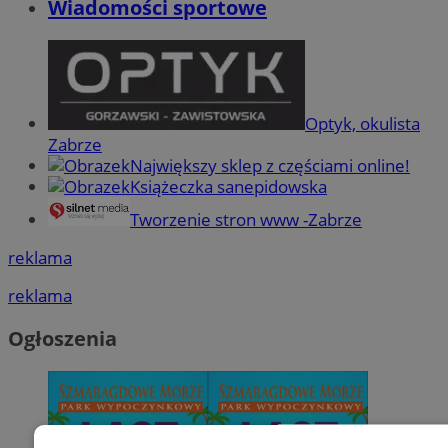
Wiadomości sportowe
Optyk, okulista
Zabrze
Największy sklep z częściami online!
Książeczka sanepidowska
Tworzenie stron www -Zabrze
reklama
reklama
Ogłoszenia