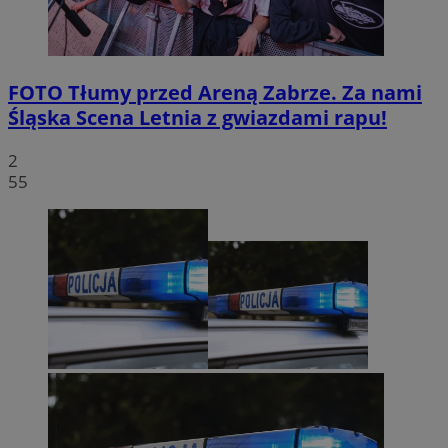
FOTO
Tłumy przed Areną Zabrze. Za nami
Śląska Scena Letnia z gwiazdami rapu!
2
55