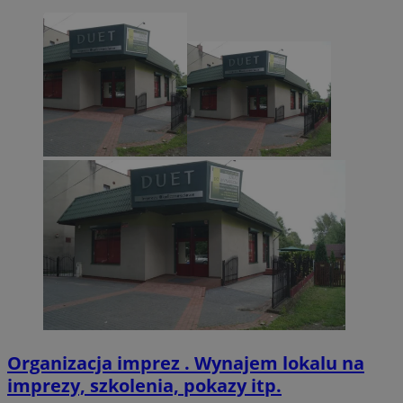
CookieScriptConsent
4 tygodnie 2 dn
CookieScript
zabrze.com.pl
VISITOR_PRIVACY_METADATA
5 miesięcy 4
YouTube
tygodnie
.youtube.com
Organizacja imprez . Wynajem lokalu na
imprezy, szkolenia, pokazy itp.