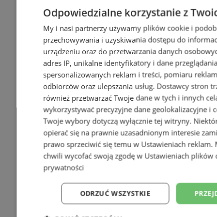
Odpowiedzialne korzystanie z Twoi
My i nasi partnerzy używamy plików cookie i podob
przechowywania i uzyskiwania dostępu do informac
urządzeniu oraz do przetwarzania danych osobowych
adres IP, unikalne identyfikatory i dane przeglądani
spersonalizowanych reklam i treści, pomiaru reklam i
odbiorców oraz ulepszania usług.
Dostawcy stron tr
również przetwarzać Twoje dane w tych i innych cel
wykorzystywać precyzyjne dane geolokalizacyjne i c
Twoje wybory dotyczą wyłącznie tej witryny. Niekt
opierać się na prawnie uzasadnionym interesie zami
prawo sprzeciwić się temu w
Ustawieniach reklam
.
chwili wycofać swoją zgodę w
Ustawieniach plików 
prywatności
ODRZUĆ WSZYSTKIE
PRZEJ