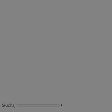
Słuchaj
⏵︎