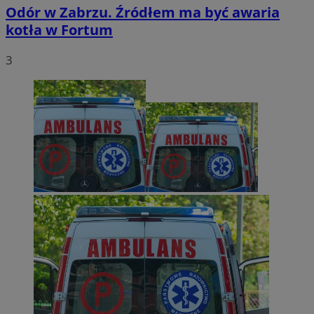
Odór w Zabrzu. Źródłem ma być awaria
kotła w Fortum
3