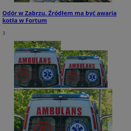
Odór w Zabrzu. Źródłem ma być awaria
kotła w Fortum
3