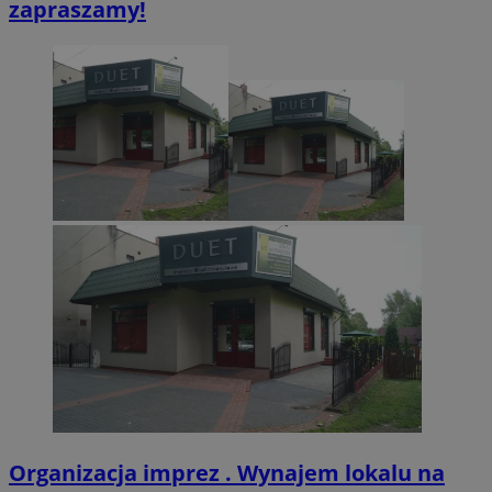
zapraszamy!
CookieScriptConsent
4 tygodnie 2 dn
CookieScript
zabrze.com.pl
VISITOR_PRIVACY_METADATA
5 miesięcy 4
YouTube
tygodnie
.youtube.com
Organizacja imprez . Wynajem lokalu na