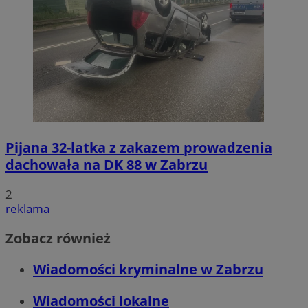
Pijana 32-latka z zakazem prowadzenia
dachowała na DK 88 w Zabrzu
2
reklama
Zobacz również
Wiadomości kryminalne w Zabrzu
Wiadomości lokalne