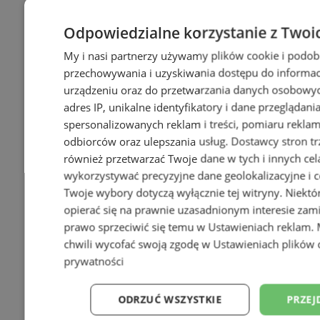
Odpowiedzialne korzystanie z Twoi
My i nasi partnerzy używamy plików cookie i podob
przechowywania i uzyskiwania dostępu do informac
urządzeniu oraz do przetwarzania danych osobowych
adres IP, unikalne identyfikatory i dane przeglądani
spersonalizowanych reklam i treści, pomiaru reklam i
odbiorców oraz ulepszania usług.
Dostawcy stron tr
również przetwarzać Twoje dane w tych i innych cel
wykorzystywać precyzyjne dane geolokalizacyjne i c
Twoje wybory dotyczą wyłącznie tej witryny. Niekt
opierać się na prawnie uzasadnionym interesie zami
prawo sprzeciwić się temu w
Ustawieniach reklam
.
chwili wycofać swoją zgodę w
Ustawieniach plików 
prywatności
ODRZUĆ WSZYSTKIE
PRZEJ