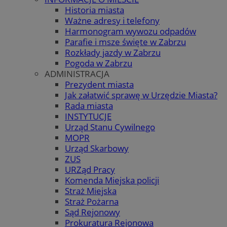
Historia miasta
Ważne adresy i telefony
Harmonogram wywozu odpadów
Parafie i msze święte w Zabrzu
Rozkłady jazdy w Zabrzu
Pogoda w Zabrzu
ADMINISTRACJA
Prezydent miasta
Jak załatwić sprawę w Urzędzie Miasta?
Rada miasta
INSTYTUCJE
Urząd Stanu Cywilnego
MOPR
Urząd Skarbowy
ZUS
URZąd Pracy
Komenda Miejska policji
Straż Miejska
Straż Pożarna
Sąd Rejonowy
Prokuratura Rejonowa