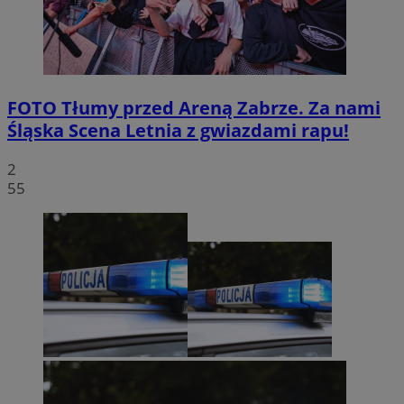
FOTO
Tłumy przed Areną Zabrze. Za nami
Śląska Scena Letnia z gwiazdami rapu!
2
55