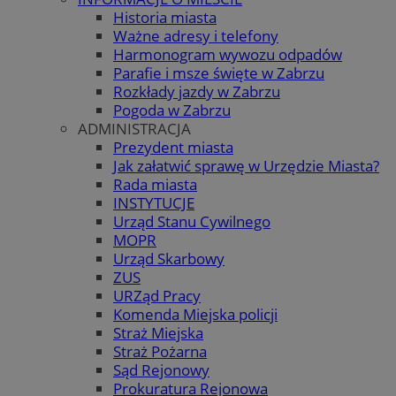
Historia miasta
Ważne adresy i telefony
Harmonogram wywozu odpadów
Parafie i msze święte w Zabrzu
Rozkłady jazdy w Zabrzu
Pogoda w Zabrzu
ADMINISTRACJA
Prezydent miasta
Jak załatwić sprawę w Urzędzie Miasta?
Rada miasta
INSTYTUCJE
Urząd Stanu Cywilnego
MOPR
Urząd Skarbowy
ZUS
URZąd Pracy
Komenda Miejska policji
Straż Miejska
Straż Pożarna
Sąd Rejonowy
Prokuratura Rejonowa