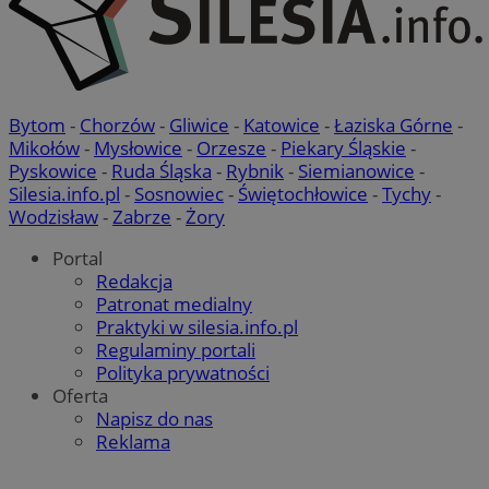
Bytom
-
Chorzów
-
Gliwice
-
Katowice
-
Łaziska Górne
-
Mikołów
-
Mysłowice
-
Orzesze
-
Piekary Śląskie
-
Pyskowice
-
Ruda Śląska
-
Rybnik
-
Siemianowice
-
Silesia.info.pl
-
Sosnowiec
-
Świętochłowice
-
Tychy
-
Wodzisław
-
Zabrze
-
Żory
Portal
Redakcja
Patronat medialny
Praktyki w silesia.info.pl
Regulaminy portali
Polityka prywatności
Oferta
Napisz do nas
Reklama