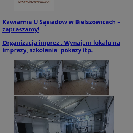
Kawiarnia U Sąsiadów w Bielszowicach –
zapraszamy!
Organizacja imprez . Wynajem lokalu na
imprezy, szkolenia, pokazy itp.