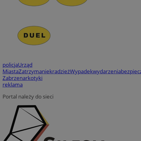
policja
Urząd
Miasta
Zatrzymanie
kradzież
Wypadek
wydarzenia
bezpiec
Zabrze
narkotyki
reklama
Portal należy do sieci