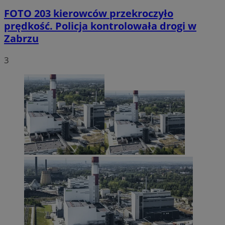
FOTO
203 kierowców przekroczyło
prędkość. Policja kontrolowała drogi w
Zabrzu
3