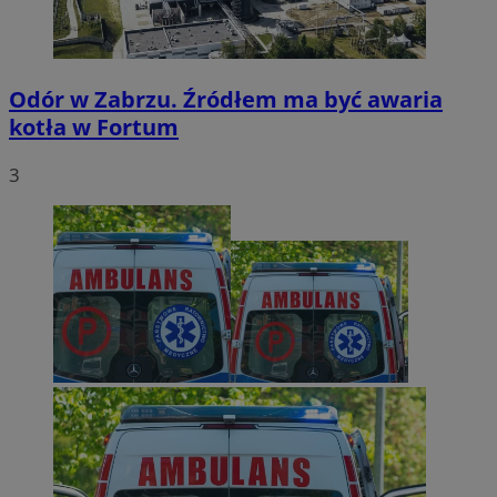
Odór w Zabrzu. Źródłem ma być awaria
kotła w Fortum
3