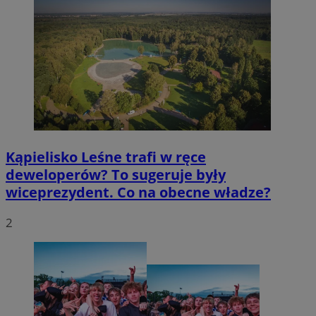
Kąpielisko Leśne trafi w ręce
deweloperów? To sugeruje były
wiceprezydent. Co na obecne władze?
2