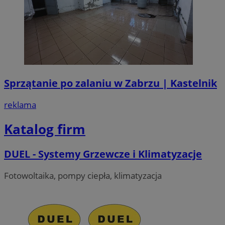
Sprzątanie po zalaniu w Zabrzu | Kastelnik
reklama
Katalog firm
DUEL - Systemy Grzewcze i Klimatyzacje
Fotowoltaika, pompy ciepła, klimatyzacja