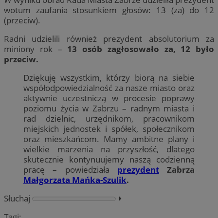
wotum zaufania stosunkiem głosów: 13 (za) do 12
(przeciw).
Radni udzielili również prezydent absolutorium za
miniony rok –
13 osób zagłosowało za, 12 było
przeciw.
Dziękuję wszystkim, którzy biorą na siebie
współodpowiedzialność za nasze miasto oraz
aktywnie uczestniczą w procesie poprawy
poziomu życia w Zabrzu – radnym miasta i
rad dzielnic, urzędnikom, pracownikom
miejskich jednostek i spółek, społecznikom
oraz mieszkańcom. Mamy ambitne plany i
wielkie marzenia na przyszłość, dlatego
skutecznie kontynuujemy naszą codzienną
pracę – powiedziała
prezydent
Zabrza
Małgorzata Mańka-Szulik
.
Słuchaj
⏵︎
Tagi: