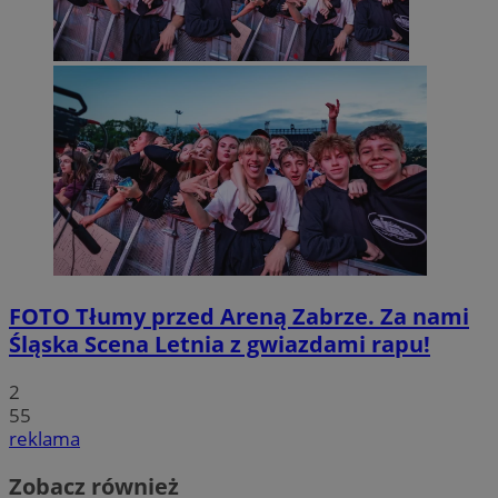
FOTO
Tłumy przed Areną Zabrze. Za nami
Śląska Scena Letnia z gwiazdami rapu!
2
55
reklama
Zobacz również