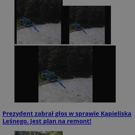
Prezydent zabrał głos w sprawie Kąpieliska
Leśnego. Jest plan na remont!