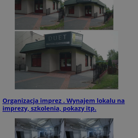
VISITOR_PRIVACY_METADATA
5 miesięcy 4
YouTube
tygodnie
.youtube.com
Organizacja imprez . Wynajem lokalu na
imprezy, szkolenia, pokazy itp.