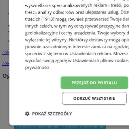
wyświetlania spersonalizowanych reklam i treści, p
treści, analizy odbiorców oraz ulepszania usług.
Dos
Optyk, okulista
trzecich (1913)
mogą również przetwarzać Twoje dan
Zabrze
Największy sklep z częściami online!
innych celach, w tym wykorzystywać precyzyjne da
Książeczka sanepidowska
geolokalizacyjne i cechy urządzenia. Twoje wybory 
wyłącznie tej witryny. Niektórzy dostawcy mogą opie
Tworzenie stron www -Zabrze
prawnie uzasadnionym interesie zamiast na zgodzi
reklama
sprzeciwić się temu w
Ustawieniach reklam
. Możesz
wycofać swoją zgodę w
Ustawieniach plików cookie
reklama
prywatności
Ogłoszenia
PRZEJDŹ DO PORTALU
ODRZUĆ WSZYSTKIE
POKAŻ SZCZEGÓŁY
Niezbędne
Wydajność
Targetowanie
F