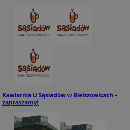
CookieScriptConsent
4 tygodnie 2 dn
CookieScript
zabrze.com.pl
Kawiarnia U Sąsiadów w Bielszowicach –
zapraszamy!