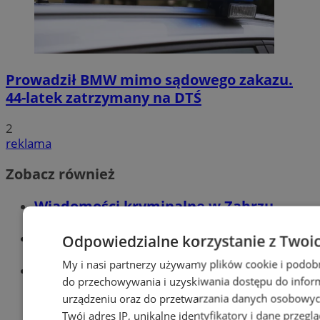
Prowadził BMW mimo sądowego zakazu.
44-latek zatrzymany na DTŚ
2
reklama
Zobacz również
Wiadomości kryminalne w Zabrzu
Wiadomości lokalne
Odpowiedzialne korzystanie z Twoi
My i nasi partnerzy używamy plików cookie i podob
Wiadomości sportowe
do przechowywania i uzyskiwania dostępu do infor
urządzeniu oraz do przetwarzania danych osobowych
Twój adres IP, unikalne identyfikatory i dane przeglą