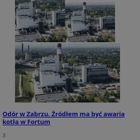
Odór w Zabrzu. Źródłem ma być awaria
kotła w Fortum
3