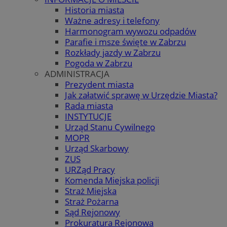
Historia miasta
Ważne adresy i telefony
Harmonogram wywozu odpadów
Parafie i msze święte w Zabrzu
Rozkłady jazdy w Zabrzu
Pogoda w Zabrzu
ADMINISTRACJA
Prezydent miasta
Jak załatwić sprawę w Urzędzie Miasta?
Rada miasta
INSTYTUCJE
Urząd Stanu Cywilnego
MOPR
Urząd Skarbowy
ZUS
URZąd Pracy
Komenda Miejska policji
Straż Miejska
Straż Pożarna
Sąd Rejonowy
Prokuratura Rejonowa