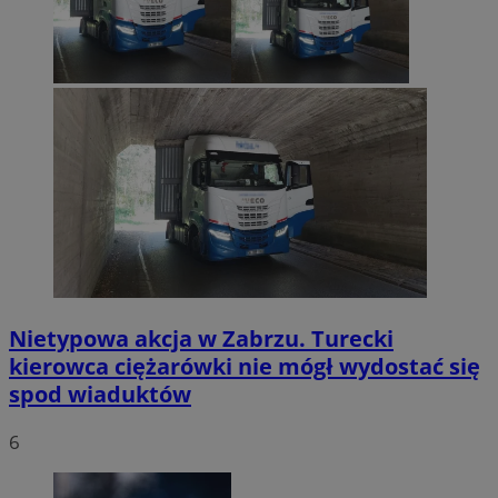
Nietypowa akcja w Zabrzu. Turecki
kierowca ciężarówki nie mógł wydostać się
spod wiaduktów
6