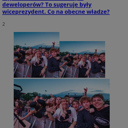
deweloperów? To sugeruje były
wiceprezydent. Co na obecne władze?
2