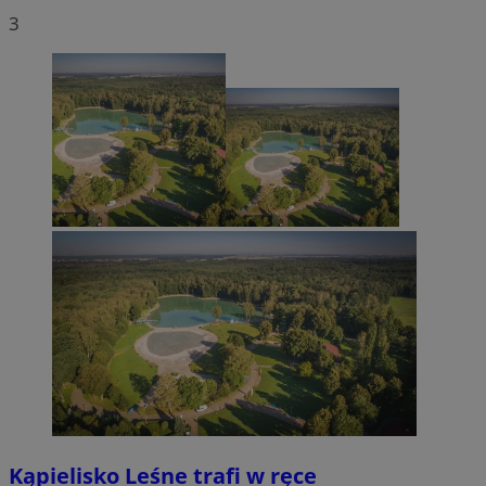
3
Kąpielisko Leśne trafi w ręce