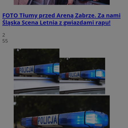
FOTO
Tłumy przed Areną Zabrze. Za nami
Śląska Scena Letnia z gwiazdami rapu!
2
55