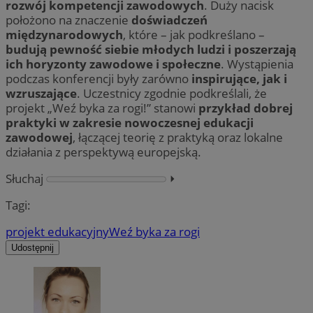
rozwój kompetencji zawodowych
. Duży nacisk
położono na znaczenie
doświadczeń
międzynarodowych
, które – jak podkreślano –
budują pewność siebie młodych ludzi i poszerzają
ich horyzonty zawodowe i społeczne
. Wystąpienia
podczas konferencji były zarówno
inspirujące, jak i
wzruszające
. Uczestnicy zgodnie podkreślali, że
projekt „Weź byka za rogi!” stanowi
przykład dobrej
praktyki w zakresie nowoczesnej edukacji
zawodowej
, łączącej teorię z praktyką oraz lokalne
działania z perspektywą europejską.
Słuchaj
⏵︎
Tagi:
projekt edukacyjny
Weź byka za rogi
Udostępnij