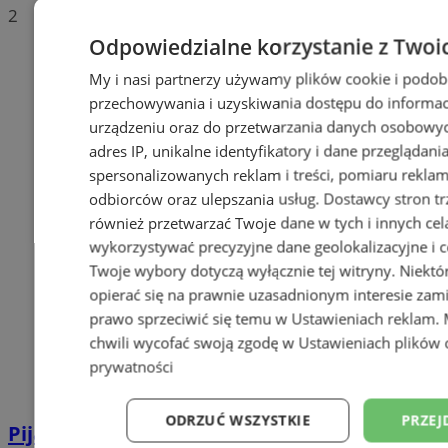
2
Odpowiedzialne korzystanie z Twoi
My i nasi partnerzy używamy plików cookie i podob
przechowywania i uzyskiwania dostępu do informac
urządzeniu oraz do przetwarzania danych osobowych
adres IP, unikalne identyfikatory i dane przeglądani
spersonalizowanych reklam i treści, pomiaru reklam i
odbiorców oraz ulepszania usług.
Dostawcy stron tr
również przetwarzać Twoje dane w tych i innych cel
wykorzystywać precyzyjne dane geolokalizacyjne i c
Twoje wybory dotyczą wyłącznie tej witryny. Niekt
opierać się na prawnie uzasadnionym interesie zami
prawo sprzeciwić się temu w
Ustawieniach reklam
.
chwili wycofać swoją zgodę w
Ustawieniach plików 
prywatności
ODRZUĆ WSZYSTKIE
PRZEJ
Pijana 32-latka z zakazem prowadzenia