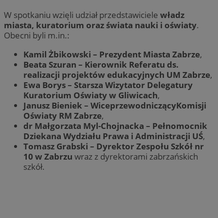
W spotkaniu wzięli udział przedstawiciele
władz
miasta, kuratorium oraz świata nauki i oświaty
.
Obecni byli m.in.:
Kamil Żbikowski – Prezydent Miasta Zabrze
,
Beata Szuran – Kierownik Referatu ds.
realizacji projektów edukacyjnych UM Zabrze
,
Ewa Borys – Starsza Wizytator Delegatury
Kuratorium Oświaty w Gliwicach
,
Janusz Bieniek – WiceprzewodniczącyKomisji
Oświaty RM Zabrze
,
dr Małgorzata Myl-Chojnacka – Pełnomocnik
Dziekana Wydziału Prawa i Administracji UŚ
,
Tomasz Grabski – Dyrektor Zespołu Szkół nr
10 w Zabrzu
wraz z dyrektorami zabrzańskich
szkół.