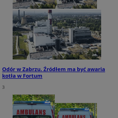
Odór w Zabrzu. Źródłem ma być awaria
kotła w Fortum
3