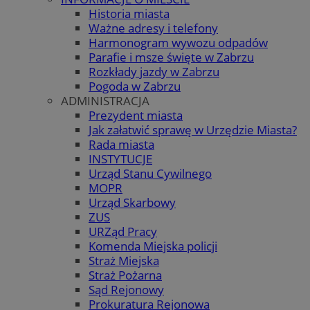
Historia miasta
Ważne adresy i telefony
Harmonogram wywozu odpadów
Parafie i msze święte w Zabrzu
Rozkłady jazdy w Zabrzu
Pogoda w Zabrzu
ADMINISTRACJA
Prezydent miasta
Jak załatwić sprawę w Urzędzie Miasta?
Rada miasta
INSTYTUCJE
Urząd Stanu Cywilnego
MOPR
Urząd Skarbowy
ZUS
URZąd Pracy
Komenda Miejska policji
Straż Miejska
Straż Pożarna
Sąd Rejonowy
Prokuratura Rejonowa