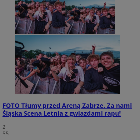
FOTO
Tłumy przed Areną Zabrze. Za nami
Śląska Scena Letnia z gwiazdami rapu!
2
55