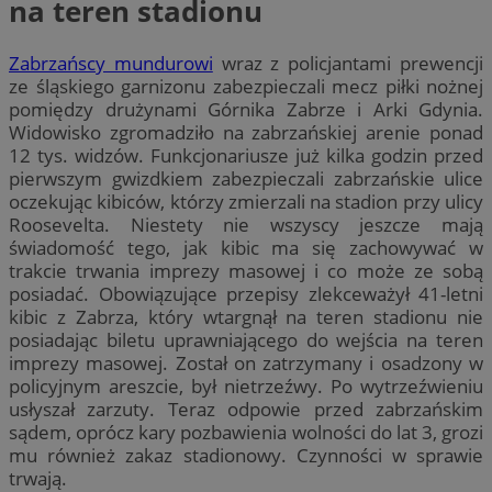
na teren stadionu
Zabrzańscy mundurowi
wraz z policjantami prewencji
ze śląskiego garnizonu zabezpieczali mecz piłki nożnej
pomiędzy drużynami Górnika Zabrze i Arki Gdynia.
Widowisko zgromadziło na zabrzańskiej arenie ponad
12 tys. widzów. Funkcjonariusze już kilka godzin przed
pierwszym gwizdkiem zabezpieczali zabrzańskie ulice
oczekując kibiców, którzy zmierzali na stadion przy ulicy
Roosevelta. Niestety nie wszyscy jeszcze mają
świadomość tego, jak kibic ma się zachowywać w
trakcie trwania imprezy masowej i co może ze sobą
posiadać. Obowiązujące przepisy zlekceważył 41-letni
kibic z Zabrza, który wtargnął na teren stadionu nie
posiadając biletu uprawniającego do wejścia na teren
imprezy masowej. Został on zatrzymany i osadzony w
policyjnym areszcie, był nietrzeźwy. Po wytrzeźwieniu
usłyszał zarzuty. Teraz odpowie przed zabrzańskim
sądem, oprócz kary pozbawienia wolności do lat 3, grozi
mu również zakaz stadionowy. Czynności w sprawie
trwają.