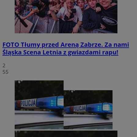
FOTO
Tłumy przed Areną Zabrze. Za nami
Śląska Scena Letnia z gwiazdami rapu!
2
55