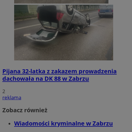
Pijana 32-latka z zakazem prowadzenia
dachowała na DK 88 w Zabrzu
2
reklama
Zobacz również
Wiadomości kryminalne w Zabrzu