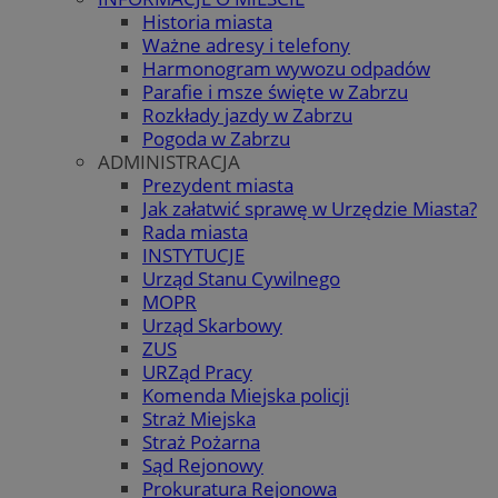
Historia miasta
Ważne adresy i telefony
Harmonogram wywozu odpadów
Parafie i msze święte w Zabrzu
Rozkłady jazdy w Zabrzu
Pogoda w Zabrzu
ADMINISTRACJA
Prezydent miasta
Jak załatwić sprawę w Urzędzie Miasta?
Rada miasta
INSTYTUCJE
Urząd Stanu Cywilnego
MOPR
Urząd Skarbowy
ZUS
URZąd Pracy
Komenda Miejska policji
Straż Miejska
Straż Pożarna
Sąd Rejonowy
Prokuratura Rejonowa