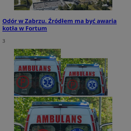
Odór w Zabrzu. Źródłem ma być awaria
kotła w Fortum
3