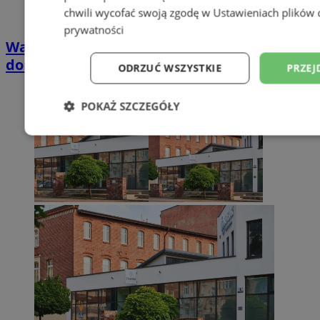
chwili wycofać swoją zgodę w
Ustawieniach plików 
prywatności
Wakacyjny wypoczynek nad Bałtykiem w
domkach Szmaragdowe Morze
ODRZUĆ WSZYSTKIE
PRZEJ
POKAŻ SZCZEGÓŁY
Niezbędne
Wydajność
Targetowani
Niesklasyfikowane
Niezbędne
Wydajność
Targetowanie
Funkcjonalno