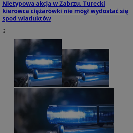
Nietypowa akcja w Zabrzu. Turecki
kierowca ciężarówki nie mógł wydostać się
spod wiaduktów
6