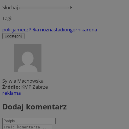
Słuchaj
⏵︎
Tagi:
policja
mecz
Piłka nożna
stadion
górnik
arena
Udostępnij
Sylwia Machowska
Źródło:
KMP Zabrze
reklama
Dodaj komentarz