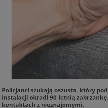
SessID
QeSessID
MvSessID
__cf_bm
__cf_bm
CookieScriptConse
VISITOR_PRIVACY_
Policjanci szukają oszusta, który p
instalacji okradł 90-letnią zabrzankę
kontaktach z nieznajomymi.