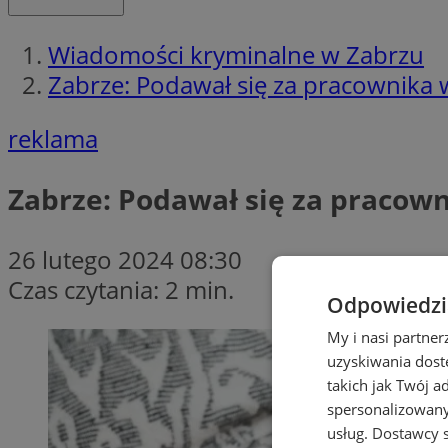
Wiadomości kryminalne w Zabrzu
Zabrze: Podawał się za pracownika 
reklama
Zabrze: Podawał się za pracown
26 lutego 2024 08:30
Czas czytania: 2 min.
Odpowiedzia
My i nasi partne
uzyskiwania dost
takich jak Twój a
spersonalizowanyc
usług.
Dostawcy s