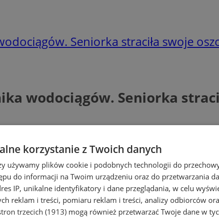
wodociągów. Seniorka straciła swoje osz
ika wodociągów. Seniorka straci
lne korzystanie z Twoich danych
rzy używamy plików cookie i podobnych technologii do przechow
ępu do informacji na Twoim urządzeniu oraz do przetwarzania 
dres IP, unikalne identyfikatory i dane przeglądania, w celu wyświ
h reklam i treści, pomiaru reklam i treści, analizy odbiorców or
tron trzecich (1913)
mogą również przetwarzać Twoje dane w tych