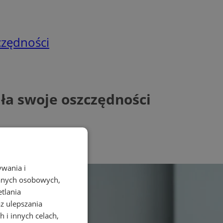
czędności
ła swoje oszczędności
ywania i
danych osobowych,
etlania
az ulepszania
 i innych celach,