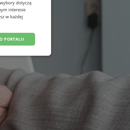
 wybory dotyczą
nym interesie
sz w każdej
DO PORTALU
esklasyfikowane
ane
owanie użytkownika i
j.