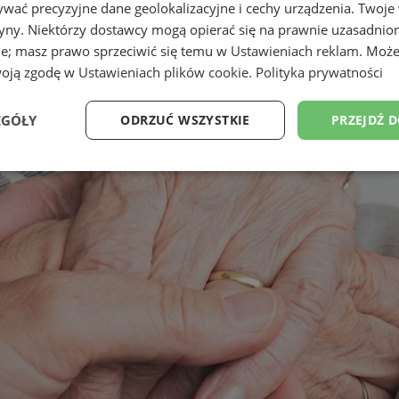
wać precyzyjne dane geolokalizacyjne i cechy urządzenia. Twoje
tryny. Niektórzy dostawcy mogą opierać się na prawnie uzasadnio
ie; masz prawo sprzeciwić się temu w
Ustawieniach reklam
. Może
woją zgodę w
Ustawieniach plików cookie
.
Polityka prywatności
EGÓŁY
ODRZUĆ WSZYSTKIE
PRZEJDŹ 
Wydajność
Targetowanie
Funkcjonalność
Ni
ezbędne
Wydajność
Targetowanie
Funkcjonalność
Niesklasyfikow
ie umożliwiają korzystanie z podstawowych funkcji strony internetowej, takich jak log
Bez niezbędnych plików cookie nie można prawidłowo korzystać ze strony internetowe
Provider
/
Okres
Opis
Domena
przechowywania