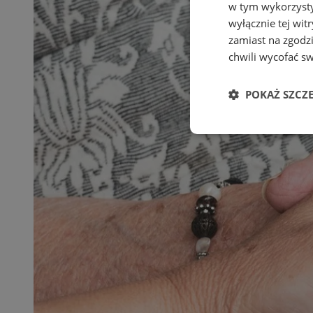
w tym wykorzysty
wyłącznie tej wi
zamiast na zgodz
chwili wycofać s
POKAŻ SZCZ
Niezbędne
Ni
Niezbędne pliki cook
zarządzanie kontem. 
Nazwa