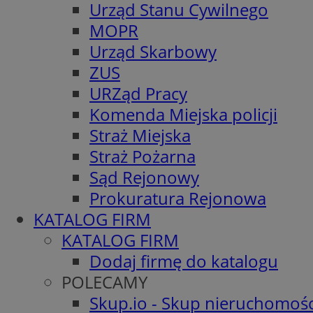
Urząd Stanu Cywilnego
MOPR
Urząd Skarbowy
ZUS
URZąd Pracy
Komenda Miejska policji
Straż Miejska
Straż Pożarna
Sąd Rejonowy
Prokuratura Rejonowa
KATALOG FIRM
KATALOG FIRM
Dodaj firmę do katalogu
POLECAMY
Skup.io - Skup nieruchomośc