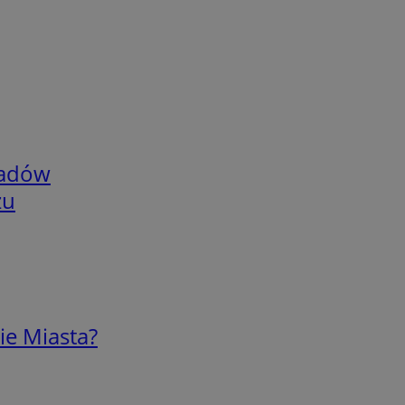
adów
zu
ie Miasta?