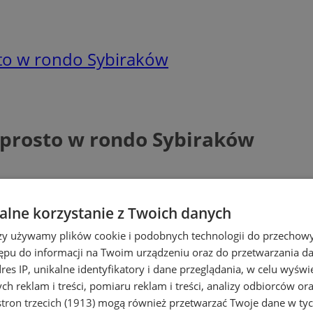
osto w rondo Sybiraków
ł prosto w rondo Sybiraków
lne korzystanie z Twoich danych
rzy używamy plików cookie i podobnych technologii do przechow
ępu do informacji na Twoim urządzeniu oraz do przetwarzania 
dres IP, unikalne identyfikatory i dane przeglądania, w celu wyświ
h reklam i treści, pomiaru reklam i treści, analizy odbiorców or
tron trzecich (1913)
mogą również przetwarzać Twoje dane w tych