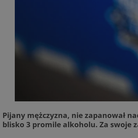
SessID
QeSessID
MvSessID
__cf_bm
__cf_bm
CookieScriptConse
VISITOR_PRIVACY_
Pijany mężczyzna, nie zapanował na
blisko 3 promile alkoholu. Za swoje