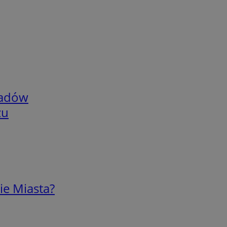
adów
zu
ie Miasta?