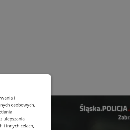
ywania i
danych osobowych,
etlania
az ulepszania
 i innych celach,