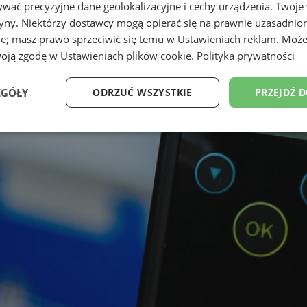
wać precyzyjne dane geolokalizacyjne i cechy urządzenia. Twoje
tryny. Niektórzy dostawcy mogą opierać się na prawnie uzasadnio
ie; masz prawo sprzeciwić się temu w
Ustawieniach reklam
. Może
woją zgodę w
Ustawieniach plików cookie
.
Polityka prywatności
EGÓŁY
ODRZUĆ WSZYSTKIE
PRZEJDŹ 
Wydajność
Targetowanie
Funkcjonalność
Ni
ezbędne
Wydajność
Targetowanie
Funkcjonalność
Niesklasyfikow
ie umożliwiają korzystanie z podstawowych funkcji strony internetowej, takich jak log
Bez niezbędnych plików cookie nie można prawidłowo korzystać ze strony internetowe
Provider
/
Okres
Opis
Domena
przechowywania