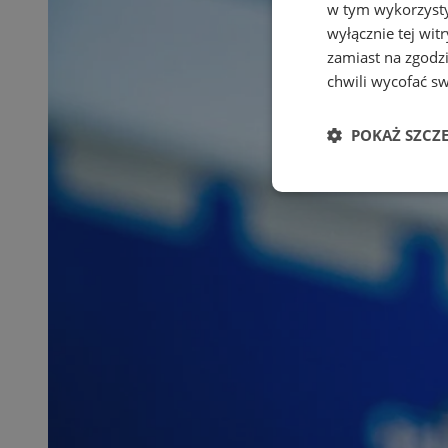
w tym wykorzysty
wyłącznie tej wi
zamiast na zgodz
chwili wycofać s
POKAŻ SZCZ
Niezbędne
Ni
Niezbędne pliki cook
zarządzanie kontem. 
Nazwa