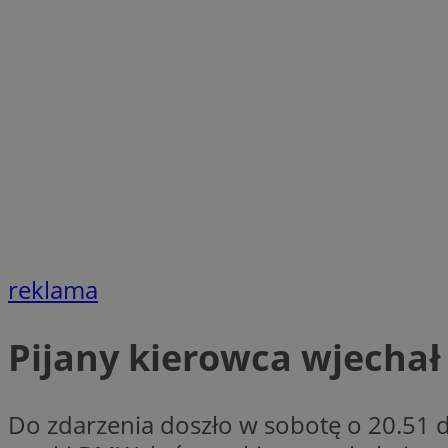
Nazwa
Nazwa
ustat_xq6z219uw9
Nazwa
__Secure-YNID
_clck
__gads
FCCDCF
MUID
__eoi
ANONCHK
_clsk
reklama
test_cookie
Pijany kierowca wjechał
_ga_NBM6HFESG6
_fbp
OAID
Do zdarzenia doszło w sobotę o 20.51
MR