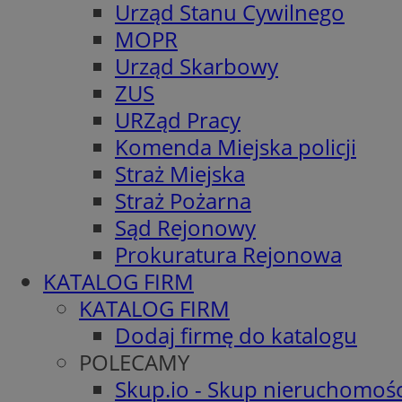
Urząd Stanu Cywilnego
MOPR
Urząd Skarbowy
ZUS
URZąd Pracy
Komenda Miejska policji
Straż Miejska
Straż Pożarna
Sąd Rejonowy
Prokuratura Rejonowa
KATALOG FIRM
KATALOG FIRM
Dodaj firmę do katalogu
POLECAMY
Skup.io - Skup nieruchomośc