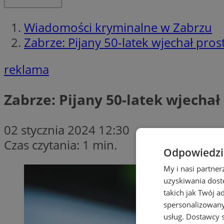
Wiadomości kryminalne w Zabrzu
Zabrze: Pijany 50-latek wjechał pr
reklama
Zabrze: Pijany 50-latek wjecha
02 stycznia 2024 12:30
Czas czytania: 1 min.
Odpowiedzia
My i nasi partne
uzyskiwania dost
takich jak Twój a
spersonalizowanyc
usług.
Dostawcy s