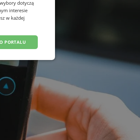
 wybory dotyczą
nym interesie
sz w każdej
DO PORTALU
esklasyfikowane
ane
owanie użytkownika i
j.