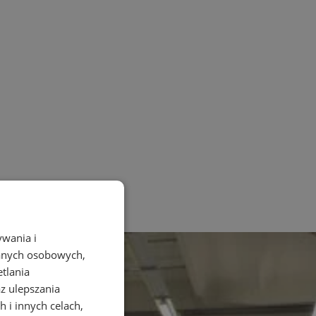
ywania i
danych osobowych,
etlania
az ulepszania
 i innych celach,