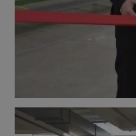
SessID
QeSessID
MvSessID
__cf_bm
__cf_bm
CookieScriptConse
VISITOR_PRIVACY_