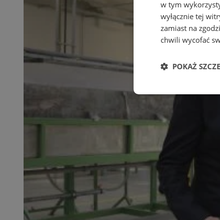
w tym wykorzysty
wyłącznie tej wi
zamiast na zgodz
chwili wycofać s
POKAŻ SZCZ
Niezbędne
Ni
Niezbędne pliki cook
zarządzanie kontem. 
Nazwa