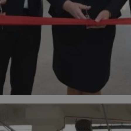
zabrze.com.pl
1 rok
Ten plik cookie przechowuje identyfik
zabrze.com.pl
1 rok
Ten plik cookie przechowuje identyfik
zabrze.com.pl
1 rok
Ten plik cookie przechowuje identyfik
29 minut 53
Ten plik cookie służy do rozróżniania
Cloudflare
sekundy
to korzystne dla strony internetowe
Inc.
umożliwia tworzenie ważnych rapor
.x.com
korzystania z jej witryny internetowe
29 minut 55
Ten plik cookie służy do rozróżniania
Cloudflare
sekund
to korzystne dla strony internetowe
Inc.
umożliwia tworzenie ważnych rapor
.twitter.com
korzystania z jej witryny internetowe
nt
4 tygodnie 2 dni
Ten plik cookie jest używany przez 
CookieScript
Script.com do zapamiętywania prefe
zabrze.com.pl
zgody użytkownika na pliki cookie. J
aby baner cookie Cookie-Script.com 
Google Privacy Policy
METADATA
5 miesięcy 4
Ten plik cookie przechowuje informa
YouTube
tygodnie
użytkownika oraz jego preferencjac
.youtube.com
prywatności podczas korzystania z wi
wybory dotyczące polityki prywatnoś
zgody, zapewniając ich przestrzegan
wizytach. Dzięki temu użytkownik 
konfigurować swoich preferencji, co
zgodność z regulacjami ochrony dan