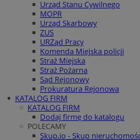
Urząd Stanu Cywilnego
MOPR
Urząd Skarbowy
ZUS
URZąd Pracy
Komenda Miejska policji
Straż Miejska
Straż Pożarna
Sąd Rejonowy
Prokuratura Rejonowa
KATALOG FIRM
KATALOG FIRM
Dodaj firmę do katalogu
POLECAMY
Skup.io - Skup nieruchomośc