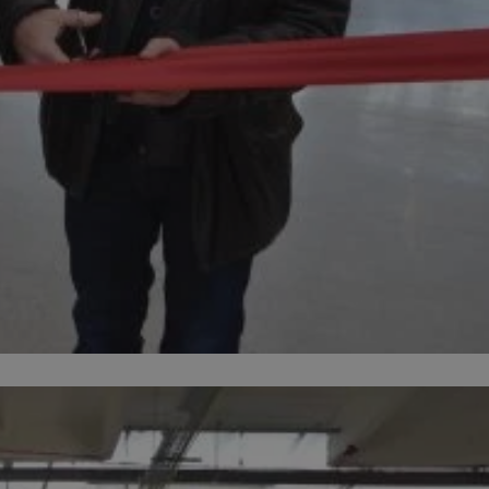
ator sesji.
ator sesji.
ator sesji.
 ludzi i botów. Jest
j, ponieważ
tów na temat
j.
 ludzi i botów. Jest
j, ponieważ
tów na temat
j.
usługę Cookie-
rencji dotyczących
est to konieczne,
działał poprawnie.
cje o zgodzie
h dotyczących
tryny. Rejestruje
ci i ustawień
ie w kolejnych
nie musi ponownie
 zwiększa wygodę i
ych.