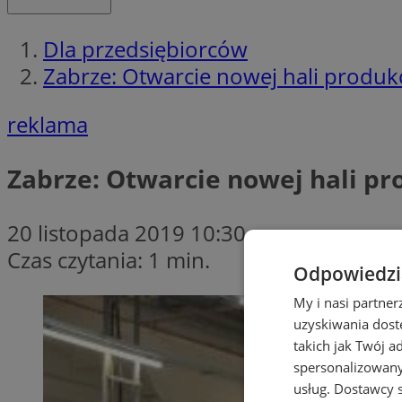
Dla przedsiębiorców
Zabrze: Otwarcie nowej hali produ
reklama
Zabrze: Otwarcie nowej hali p
20 listopada 2019 10:30
Czas czytania: 1 min.
Odpowiedzia
My i nasi partne
uzyskiwania dost
takich jak Twój a
spersonalizowanyc
usług.
Dostawcy s