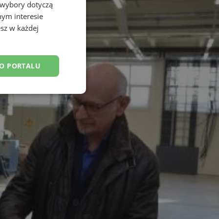
 wybory dotyczą
nym interesie
sz w każdej
DO PORTALU
esklasyfikowane
ane
owanie użytkownika i
j.