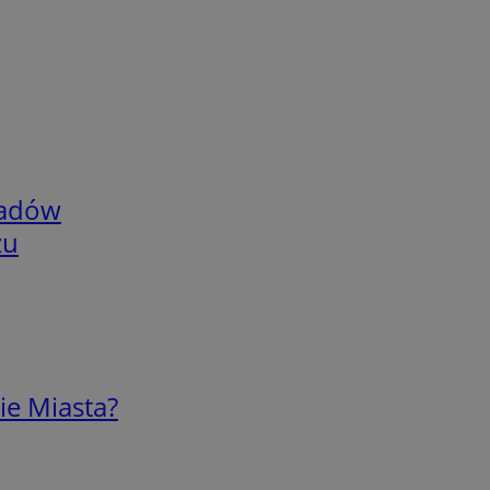
adów
zu
ie Miasta?