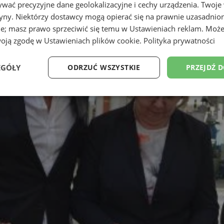
wać precyzyjne dane geolokalizacyjne i cechy urządzenia. Twoje
tryny. Niektórzy dostawcy mogą opierać się na prawnie uzasadnio
ie; masz prawo sprzeciwić się temu w
Ustawieniach reklam
. Może
woją zgodę w
Ustawieniach plików cookie
.
Polityka prywatności
EGÓŁY
ODRZUĆ WSZYSTKIE
PRZEJDŹ 
Wydajność
Targetowanie
Funkcjonalność
Ni
ezbędne
Wydajność
Targetowanie
Funkcjonalność
Niesklasyfikow
ie umożliwiają korzystanie z podstawowych funkcji strony internetowej, takich jak log
Bez niezbędnych plików cookie nie można prawidłowo korzystać ze strony internetowe
Provider
/
Okres
Opis
Domena
przechowywania