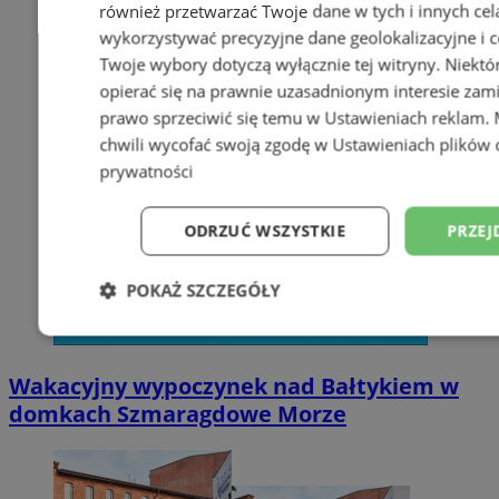
również przetwarzać Twoje dane w tych i innych cel
wykorzystywać precyzyjne dane geolokalizacyjne i c
Twoje wybory dotyczą wyłącznie tej witryny. Niekt
opierać się na prawnie uzasadnionym interesie zami
prawo sprzeciwić się temu w
Ustawieniach reklam
.
chwili wycofać swoją zgodę w
Ustawieniach plików 
prywatności
ODRZUĆ WSZYSTKIE
PRZEJ
POKAŻ SZCZEGÓŁY
Niezbędne
Wydajność
Targetowani
Wakacyjny wypoczynek nad Bałtykiem w
domkach Szmaragdowe Morze
Niesklasyfikowane