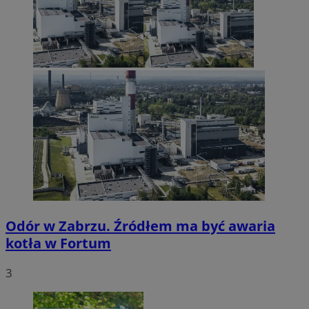
Odór w Zabrzu. Źródłem ma być awaria
kotła w Fortum
3