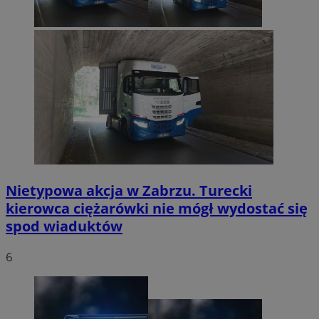
Nietypowa akcja w Zabrzu. Turecki
kierowca ciężarówki nie mógł wydostać się
spod wiaduktów
6