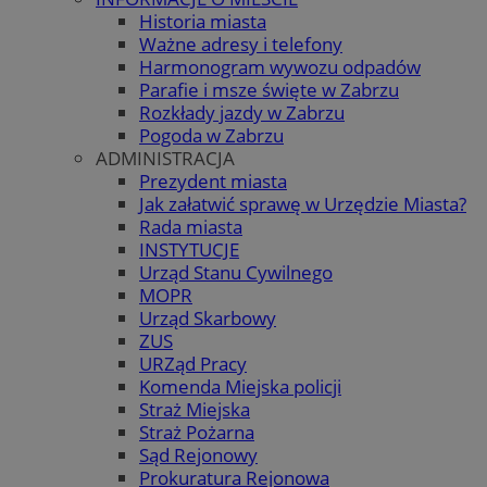
Historia miasta
Ważne adresy i telefony
Harmonogram wywozu odpadów
Parafie i msze święte w Zabrzu
Rozkłady jazdy w Zabrzu
Pogoda w Zabrzu
ADMINISTRACJA
Prezydent miasta
Jak załatwić sprawę w Urzędzie Miasta?
Rada miasta
INSTYTUCJE
Urząd Stanu Cywilnego
MOPR
Urząd Skarbowy
ZUS
URZąd Pracy
Komenda Miejska policji
Straż Miejska
Straż Pożarna
Sąd Rejonowy
Prokuratura Rejonowa