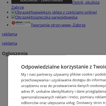
Optyk, okulista
Zabrze
Największy sklep z częściami online!
Książeczka sanepidowska
Tworzenie stron www -Zabrze
reklama
reklama
Ogłoszenia
Odpowiedzialne korzystanie z Twoi
My i nasi partnerzy używamy plików cookie i podob
przechowywania i uzyskiwania dostępu do informac
urządzeniu oraz do przetwarzania danych osobowych
adres IP, unikalne identyfikatory i dane przeglądani
spersonalizowanych reklam i treści, pomiaru reklam i
odbiorców oraz ulepszania usług.
Dostawcy stron tr