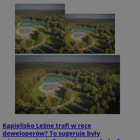
Kąpielisko Leśne trafi w ręce
deweloperów? To sugeruje były