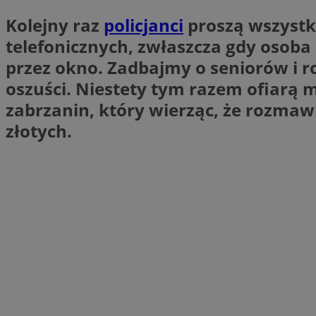
Kolejny raz
policjanci
proszą wszystki
Nazwa
Nazwa
ustat_xq6z219uw9
telefonicznych, zwłaszcza gdy osoba 
Nazwa
__Secure-YNID
przez okno. Zadbajmy o seniorów i r
_clck
__gads
oszuści. Niestety tym razem ofiarą m
zabrzanin, który wierząc, że rozmawi
FCCDCF
MUID
złotych.
__eoi
ANONCHK
_clsk
test_cookie
_ga_NBM6HFESG6
_fbp
OAID
MR