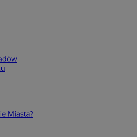
adów
zu
ie Miasta?