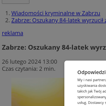
Wiadomości kryminalne w Zabrzu
Zabrze: Oszukany 84-latek wyrzucił 
reklama
Zabrze: Oszukany 84-latek wyrzu
26 lutego 2024 13:00
Czas czytania: 2 min.
Odpowiedzia
My i nasi partne
uzyskiwania dost
takich jak Twój a
spersonalizowanyc
usług.
Dostawcy s