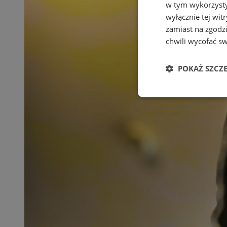
w tym wykorzysty
wyłącznie tej wi
zamiast na zgodz
chwili wycofać s
POKAŻ SZCZ
Niezbędne
Ni
Niezbędne pliki cook
zarządzanie kontem. 
Nazwa