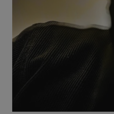
SessID
QeSessID
MvSessID
__cf_bm
__cf_bm
CookieScriptConse
VISITOR_PRIVACY_