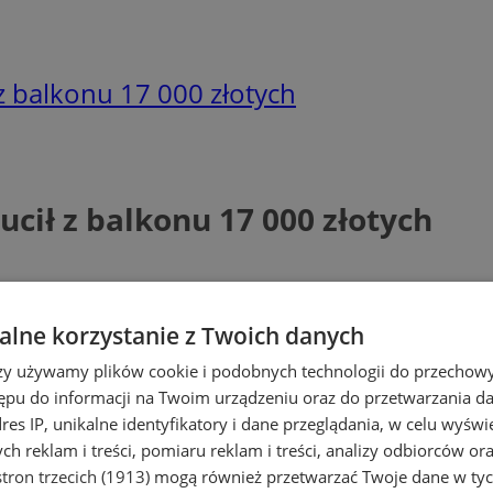
z balkonu 17 000 złotych
cił z balkonu 17 000 złotych
lne korzystanie z Twoich danych
rzy używamy plików cookie i podobnych technologii do przechow
ępu do informacji na Twoim urządzeniu oraz do przetwarzania 
dres IP, unikalne identyfikatory i dane przeglądania, w celu wyświ
h reklam i treści, pomiaru reklam i treści, analizy odbiorców or
tron trzecich (1913)
mogą również przetwarzać Twoje dane w tych