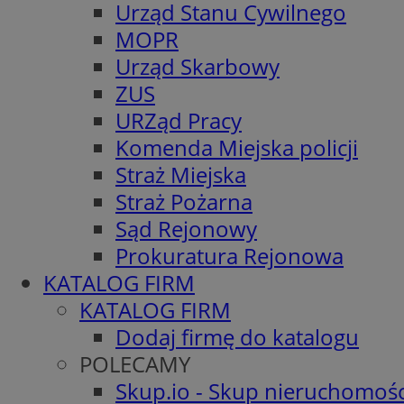
Urząd Stanu Cywilnego
MOPR
Urząd Skarbowy
ZUS
URZąd Pracy
Komenda Miejska policji
Straż Miejska
Straż Pożarna
Sąd Rejonowy
Prokuratura Rejonowa
KATALOG FIRM
KATALOG FIRM
Dodaj firmę do katalogu
POLECAMY
Skup.io - Skup nieruchomośc