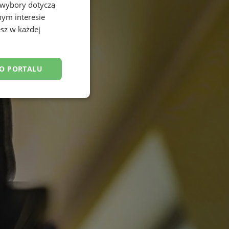
 wybory dotyczą
nym interesie
sz w każdej
DO PORTALU
esklasyfikowane
ane
owanie użytkownika i
j.