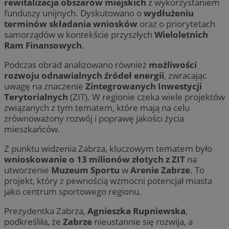
rewitalizacja obszarów miejskich
z wykorzystaniem
funduszy unijnych. Dyskutowano o
wydłużeniu
terminów składania wniosków
oraz o priorytetach
samorządów w kontekście przyszłych
Wieloletnich
Ram Finansowych
.
Podczas obrad analizowano również
możliwości
rozwoju odnawialnych źródeł energii
, zwracając
uwagę na znaczenie
Zintegrowanych Inwestycji
Terytorialnych
(ZIT). W regionie czeka wiele projektów
związanych z tym tematem, które mają na celu
zrównoważony rozwój i poprawę jakości życia
mieszkańców.
Z punktu widzenia Zabrza, kluczowym tematem było
wnioskowanie o 13 milionów złotych z ZIT
na
utworzenie
Muzeum Sportu
w
Arenie Zabrze
. To
projekt, który z pewnością wzmocni potencjał miasta
jako centrum sportowego regionu.
Prezydentka Zabrza,
Agnieszka Rupniewska
,
podkreśliła, że
Zabrze
nieustannie się rozwija, a