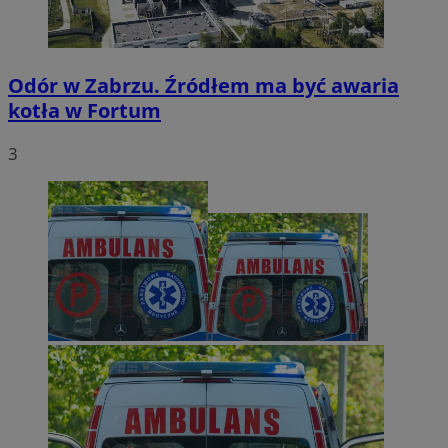
Odór w Zabrzu. Źródłem ma być awaria
kotła w Fortum
3