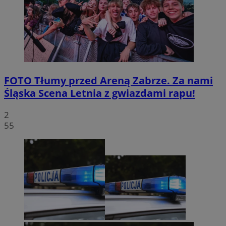
FOTO
Tłumy przed Areną Zabrze. Za nami
Śląska Scena Letnia z gwiazdami rapu!
2
55