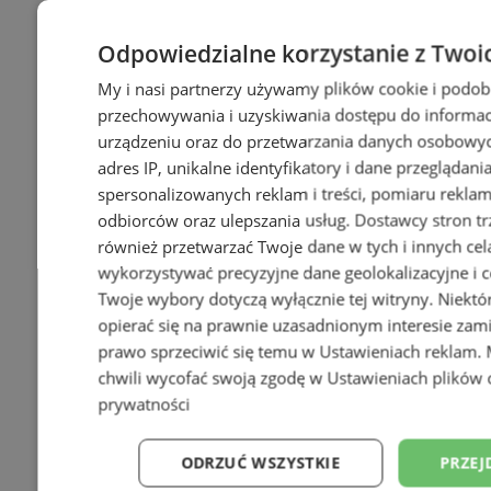
Odpowiedzialne korzystanie z Twoi
My i nasi partnerzy używamy plików cookie i podob
przechowywania i uzyskiwania dostępu do informac
urządzeniu oraz do przetwarzania danych osobowych
adres IP, unikalne identyfikatory i dane przeglądani
spersonalizowanych reklam i treści, pomiaru reklam i
odbiorców oraz ulepszania usług.
Dostawcy stron tr
również przetwarzać Twoje dane w tych i innych cel
wykorzystywać precyzyjne dane geolokalizacyjne i c
Twoje wybory dotyczą wyłącznie tej witryny. Niekt
opierać się na prawnie uzasadnionym interesie zami
prawo sprzeciwić się temu w
Ustawieniach reklam
.
chwili wycofać swoją zgodę w
Ustawieniach plików 
prywatności
ODRZUĆ WSZYSTKIE
PRZEJ