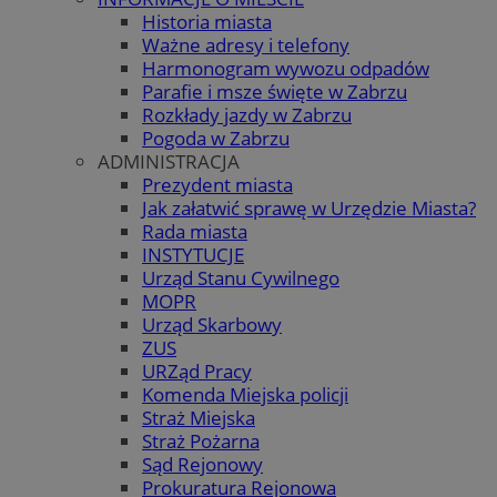
Historia miasta
Ważne adresy i telefony
Harmonogram wywozu odpadów
Parafie i msze święte w Zabrzu
Rozkłady jazdy w Zabrzu
Pogoda w Zabrzu
ADMINISTRACJA
Prezydent miasta
Jak załatwić sprawę w Urzędzie Miasta?
Rada miasta
INSTYTUCJE
Urząd Stanu Cywilnego
MOPR
Urząd Skarbowy
ZUS
URZąd Pracy
Komenda Miejska policji
Straż Miejska
Straż Pożarna
Sąd Rejonowy
Prokuratura Rejonowa