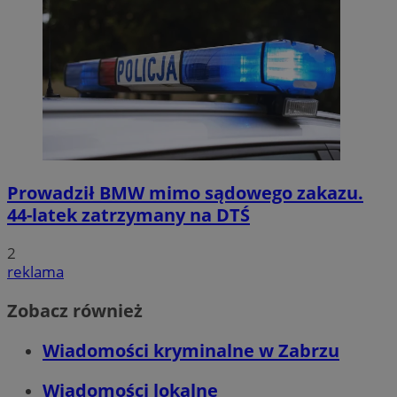
Prowadził BMW mimo sądowego zakazu.
44-latek zatrzymany na DTŚ
2
reklama
Zobacz również
Wiadomości kryminalne w Zabrzu
Wiadomości lokalne