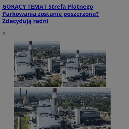
GORĄCY TEMAT
Strefa Płatnego
Parkowania zostanie poszerzona?
Zdecydują radni
4