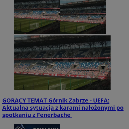
GORĄCY TEMAT
Górnik Zabrze - UEFA:
Aktualna sytuacja z karami nałożonymi po
spotkaniu z Fenerbache