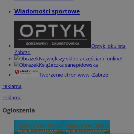
Wiadomości sportowe
Optyk, okulista
Zabrze
Największy sklep z częściami online!
Książeczka sanepidowska
Tworzenie stron www -Zabrze
reklama
reklama
Ogłoszenia