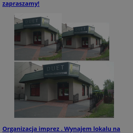
zapraszamy!
CookieScriptConsent
4 tygodnie 2 dn
CookieScript
zabrze.com.pl
VISITOR_PRIVACY_METADATA
5 miesięcy 4
YouTube
tygodnie
.youtube.com
Organizacja imprez . Wynajem lokalu na