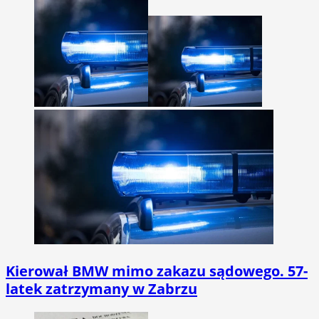
Kierował BMW mimo zakazu sądowego. 57-
latek zatrzymany w Zabrzu