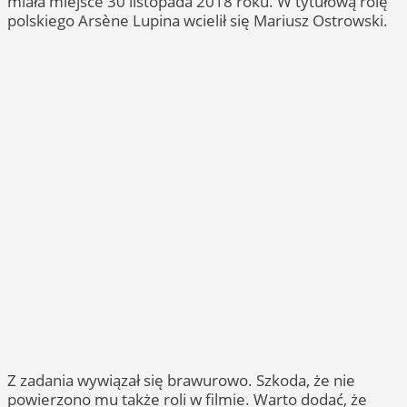
miała miejsce 30 listopada 2018 roku. W tytułową rolę
polskiego Arsène Lupina wcielił się Mariusz Ostrowski.
Z zadania wywiązał się brawurowo. Szkoda, że nie
powierzono mu także roli w filmie. Warto dodać, że