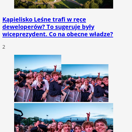
Kąpielisko Leśne trafi w ręce
deweloperów? To sugeruje były
wiceprezydent. Co na obecne władze?
2