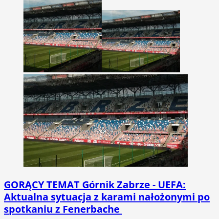
GORĄCY TEMAT
Górnik Zabrze - UEFA:
Aktualna sytuacja z karami nałożonymi po
spotkaniu z Fenerbache