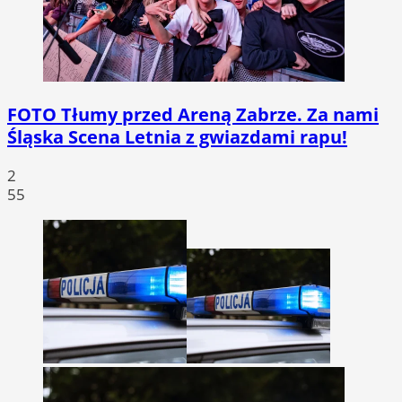
FOTO
Tłumy przed Areną Zabrze. Za nami
Śląska Scena Letnia z gwiazdami rapu!
2
55