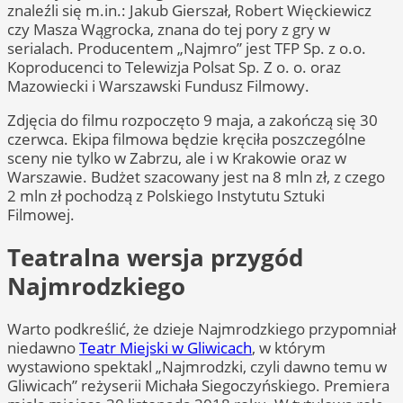
znaleźli się m.in.: Jakub Gierszał, Robert Więckiewicz
czy Masza Wągrocka, znana do tej pory z gry w
serialach. Producentem „Najmro” jest TFP Sp. z o.o.
Koproducenci to Telewizja Polsat Sp. Z o. o. oraz
Mazowiecki i Warszawski Fundusz Filmowy.
Zdjęcia do filmu rozpoczęto 9 maja, a zakończą się 30
czerwca. Ekipa filmowa będzie kręciła poszczególne
sceny nie tylko w Zabrzu, ale i w Krakowie oraz w
Warszawie. Budżet szacowany jest na 8 mln zł, z czego
2 mln zł pochodzą z Polskiego Instytutu Sztuki
Filmowej.
Teatralna wersja przygód
Najmrodzkiego
Warto podkreślić, że dzieje Najmrodzkiego przypomniał
niedawno
Teatr Miejski w Gliwicach
, w którym
wystawiono spektakl „Najmrodzki, czyli dawno temu w
Gliwicach” reżyserii Michała Siegoczyńskiego. Premiera