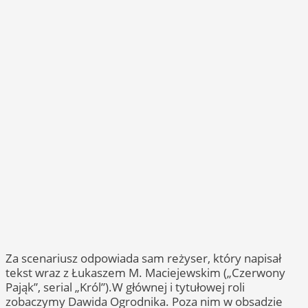
Za scenariusz odpowiada sam reżyser, który napisał
tekst wraz z Łukaszem M. Maciejewskim („Czerwony
Pająk”, serial „Król”).W głównej i tytułowej roli
zobaczymy Dawida Ogrodnika. Poza nim w obsadzie