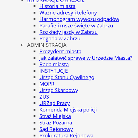
Historia miasta
Ważne adresy i telefony
Harmonogram wywozu odpadów
Parafie i msze święte w Zabrzu
Rozkłady jazdy w Zabrzu
Pogoda w Zabrzu
ADMINISTRACJA
Prezydent miasta
Jak załatwić sprawę w Urzędzie Miasta?
Rada miasta
INSTYTUCJE
Urząd Stanu Cywilnego
MOPR
Urząd Skarbowy
ZUS
URZąd Pracy
Komenda Miejska policji
Straż Miejska
Straż Pożarna
Sąd Rejonowy
Prokuratura Rejonowa