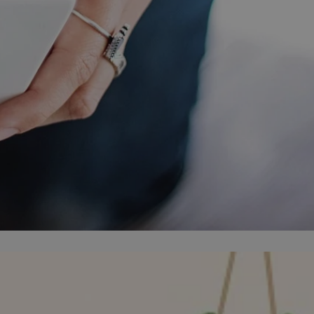
ator sesji.
ator sesji.
ator sesji.
 ludzi i botów. Jest
j, ponieważ
tów na temat
j.
 ludzi i botów. Jest
j, ponieważ
tów na temat
j.
usługę Cookie-
rencji dotyczących
est to konieczne,
działał poprawnie.
cje o zgodzie
h dotyczących
tryny. Rejestruje
ci i ustawień
ie w kolejnych
nie musi ponownie
 zwiększa wygodę i
ych.