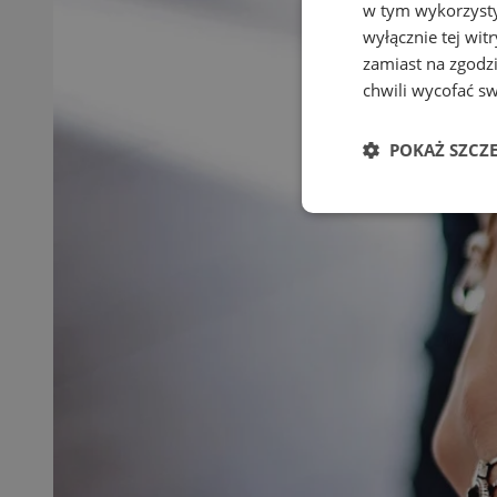
w tym wykorzysty
wyłącznie tej wi
zamiast na zgodz
chwili wycofać s
POKAŻ SZCZ
Niezbędne
Ni
Niezbędne pliki cook
zarządzanie kontem. 
Nazwa