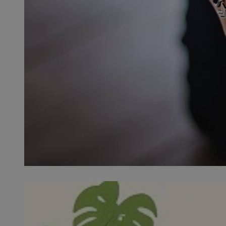
SessID
QeSessID
MvSessID
__cf_bm
__cf_bm
CookieScriptConse
VISITOR_PRIVACY_