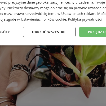
wać precyzyjne dane geolokalizacyjne i cechy urządzenia. Twoje
tryny. Niektórzy dostawcy mogą opierać się na prawnie uzasadnio
ie; masz prawo sprzeciwić się temu w
Ustawieniach reklam
. Może
woją zgodę w
Ustawieniach plików cookie
.
Polityka prywatności
EGÓŁY
ODRZUĆ WSZYSTKIE
PRZEJDŹ 
Wydajność
Targetowanie
Funkcjonalność
Ni
ezbędne
Wydajność
Targetowanie
Funkcjonalność
Niesklasyfikow
ie umożliwiają korzystanie z podstawowych funkcji strony internetowej, takich jak log
Bez niezbędnych plików cookie nie można prawidłowo korzystać ze strony internetowe
Provider
/
Okres
Opis
Domena
przechowywania