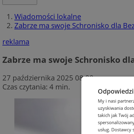
Wiadomości lokalne
Zabrze ma swoje Schronisko dla Be
reklama
Zabrze ma swoje Schronisko dl
27 października 2025 08:00
Czas czytania: 4 min.
Odpowiedzia
My i nasi partne
uzyskiwania dost
takich jak Twój a
spersonalizowanyc
usług.
Dostawcy s