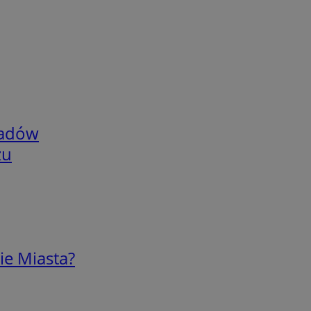
adów
zu
ie Miasta?