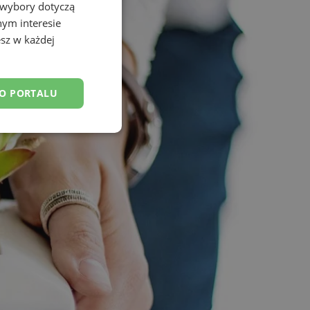
 wybory dotyczą
nym interesie
sz w każdej
DO PORTALU
esklasyfikowane
ane
owanie użytkownika i
j.