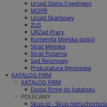
Urząd Stanu Cywilnego
MOPR
Urząd Skarbowy
ZUS
URZąd Pracy
Komenda Miejska policji
Straż Miejska
Straż Pożarna
Sąd Rejonowy
Prokuratura Rejonowa
KATALOG FIRM
KATALOG FIRM
Dodaj firmę do katalogu
POLECAMY
Skup.io - Skup nieruchomośc