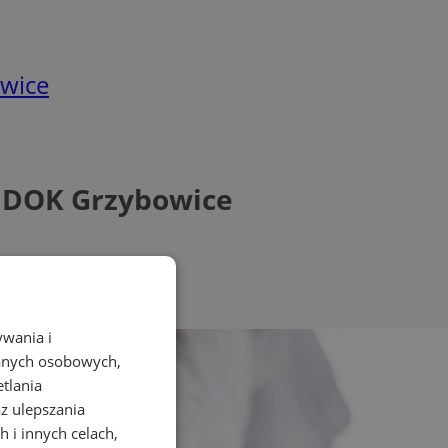
owice
a DOK Grzybowice
ywania i
danych osobowych,
etlania
az ulepszania
 i innych celach,