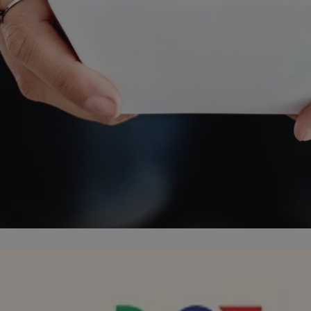
zabrze.com.pl
1 rok
Ten plik cookie przechowuje identyfik
zabrze.com.pl
1 rok
Ten plik cookie przechowuje identyfik
zabrze.com.pl
1 rok
Ten plik cookie przechowuje identyfik
29 minut 53
Ten plik cookie służy do rozróżniania
Cloudflare
sekundy
to korzystne dla strony internetowe
Inc.
umożliwia tworzenie ważnych rapor
.x.com
korzystania z jej witryny internetowe
29 minut 55
Ten plik cookie służy do rozróżniania
Cloudflare
sekund
to korzystne dla strony internetowe
Inc.
umożliwia tworzenie ważnych rapor
.twitter.com
korzystania z jej witryny internetowe
nt
4 tygodnie 2 dni
Ten plik cookie jest używany przez 
CookieScript
Script.com do zapamiętywania prefe
zabrze.com.pl
zgody użytkownika na pliki cookie. J
aby baner cookie Cookie-Script.com 
Google Privacy Policy
METADATA
5 miesięcy 4
Ten plik cookie przechowuje informa
YouTube
tygodnie
użytkownika oraz jego preferencjac
.youtube.com
prywatności podczas korzystania z wi
wybory dotyczące polityki prywatnoś
zgody, zapewniając ich przestrzegan
wizytach. Dzięki temu użytkownik 
konfigurować swoich preferencji, co
zgodność z regulacjami ochrony dan