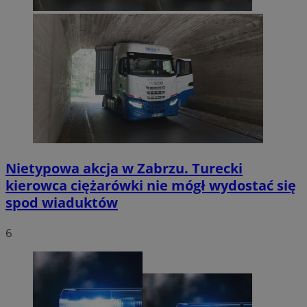
Nietypowa akcja w Zabrzu. Turecki
kierowca ciężarówki nie mógł wydostać się
spod wiaduktów
6