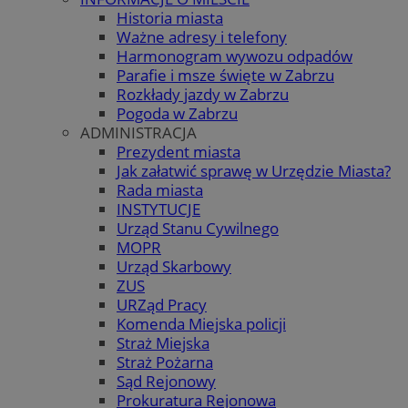
Historia miasta
Ważne adresy i telefony
Harmonogram wywozu odpadów
Parafie i msze święte w Zabrzu
Rozkłady jazdy w Zabrzu
Pogoda w Zabrzu
ADMINISTRACJA
Prezydent miasta
Jak załatwić sprawę w Urzędzie Miasta?
Rada miasta
INSTYTUCJE
Urząd Stanu Cywilnego
MOPR
Urząd Skarbowy
ZUS
URZąd Pracy
Komenda Miejska policji
Straż Miejska
Straż Pożarna
Sąd Rejonowy
Prokuratura Rejonowa