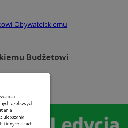
etowi Obywatelskiemu
skiemu Budżetowi
ywania i
danych osobowych,
etlania
az ulepszania
 i innych celach,