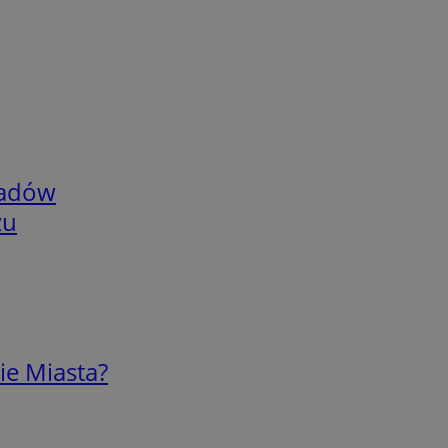
adów
zu
ie Miasta?