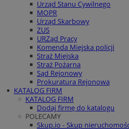
Urząd Stanu Cywilnego
MOPR
Urząd Skarbowy
ZUS
URZąd Pracy
Komenda Miejska policji
Straż Miejska
Straż Pożarna
Sąd Rejonowy
Prokuratura Rejonowa
KATALOG FIRM
KATALOG FIRM
Dodaj firmę do katalogu
POLECAMY
Skup.io - Skup nieruchomośc