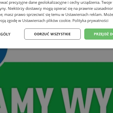
wać precyzyjne dane geolokalizacyjne i cechy urządzenia. Twoje
tryny. Niektórzy dostawcy mogą opierać się na prawnie uzasadnio
ie; masz prawo sprzeciwić się temu w
Ustawieniach reklam
. Może
woją zgodę w
Ustawieniach plików cookie
.
Polityka prywatności
EGÓŁY
ODRZUĆ WSZYSTKIE
PRZEJDŹ 
Wydajność
Targetowanie
Funkcjonalność
Ni
ezbędne
Wydajność
Targetowanie
Funkcjonalność
Niesklasyfikow
ie umożliwiają korzystanie z podstawowych funkcji strony internetowej, takich jak log
Bez niezbędnych plików cookie nie można prawidłowo korzystać ze strony internetowe
Provider
/
Okres
Opis
Domena
przechowywania