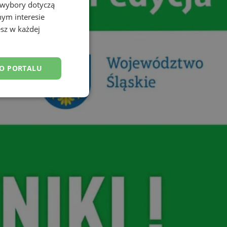
 wybory dotyczą
nym interesie
sz w każdej
DO PORTALU
esklasyfikowane
ane
owanie użytkownika i
j.