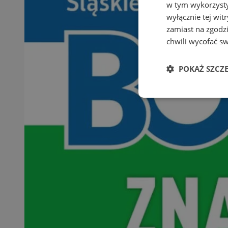
w tym wykorzysty
wyłącznie tej wi
zamiast na zgodz
chwili wycofać s
POKAŻ SZCZ
Niezbędne
Ni
Niezbędne pliki cook
zarządzanie kontem. 
Nazwa