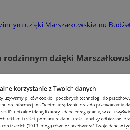
odzinnym dzięki Marszałkowskiemu Budż
em rodzinnym dzięki Marszałkow
lne korzystanie z Twoich danych
rzy używamy plików cookie i podobnych technologii do przechow
ępu do informacji na Twoim urządzeniu oraz do przetwarzania 
dres IP, unikalne identyfikatory i dane przeglądania, w celu wyświ
h reklam i treści, pomiaru reklam i treści, analizy odbiorców or
tron trzecich (1913)
mogą również przetwarzać Twoje dane w tych