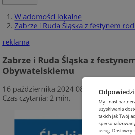
Wiadomości lokalne
Zabrze i Ruda Śląska z festynem r
reklama
Zabrze i Ruda Śląska z festyn
Obywatelskiemu
16 października 2024 08:30
Odpowiedzia
Czas czytania: 2 min.
My i nasi partne
uzyskiwania dost
takich jak Twój a
spersonalizowanyc
usług.
Dostawcy s