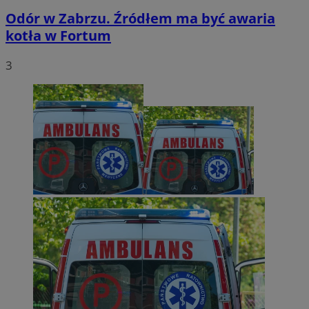
Odór w Zabrzu. Źródłem ma być awaria
kotła w Fortum
3