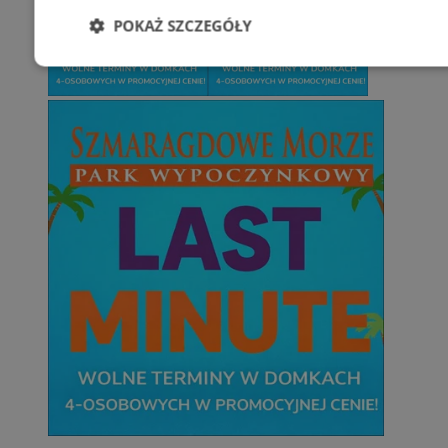
POKAŻ SZCZEGÓŁY
Niezbędne
Wydajność
Targetowani
Niesklasyfikowane
Niezbędne
Wydajność
Targetowanie
Funkcjonalno
Niezbędne pliki cookie umożliwiają korzystanie z podstawowych fun
takich jak logowanie użytkownika i zarządzanie kontem. Bez niezb
można prawidłowo korzystać ze strony internetowej.
Provider
/
Okres
Nazwa
Domena
przechowywani
SessID
zabrze.com.pl
1 rok