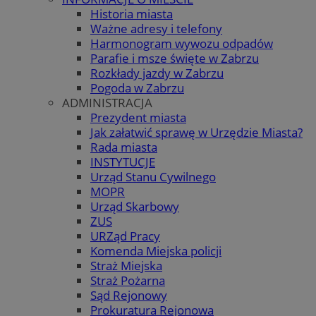
Historia miasta
Ważne adresy i telefony
Harmonogram wywozu odpadów
Parafie i msze święte w Zabrzu
Rozkłady jazdy w Zabrzu
Pogoda w Zabrzu
ADMINISTRACJA
Prezydent miasta
Jak załatwić sprawę w Urzędzie Miasta?
Rada miasta
INSTYTUCJE
Urząd Stanu Cywilnego
MOPR
Urząd Skarbowy
ZUS
URZąd Pracy
Komenda Miejska policji
Straż Miejska
Straż Pożarna
Sąd Rejonowy
Prokuratura Rejonowa