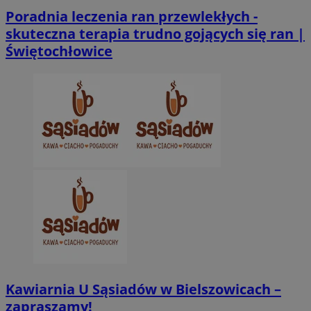
Poradnia leczenia ran przewlekłych -
skuteczna terapia trudno gojących się ran |
CookieScriptConsent
4 tygodnie 2 dn
CookieScript
zabrze.com.pl
Świętochłowice
VISITOR_PRIVACY_METADATA
5 miesięcy 4
YouTube
tygodnie
.youtube.com
Kawiarnia U Sąsiadów w Bielszowicach –
zapraszamy!