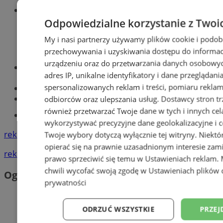
Wiadomości sportowe
Odpowiedzialne korzystanie z Twoi
My i nasi partnerzy używamy plików cookie i podob
przechowywania i uzyskiwania dostępu do informac
urządzeniu oraz do przetwarzania danych osobowych
Optyk, okulista
adres IP, unikalne identyfikatory i dane przeglądani
Zabrze
spersonalizowanych reklam i treści, pomiaru reklam i
Największy sklep z częściami online!
Książeczka sanepidowska
odbiorców oraz ulepszania usług.
Dostawcy stron tr
również przetwarzać Twoje dane w tych i innych cel
Tworzenie stron www -Zabrze
wykorzystywać precyzyjne dane geolokalizacyjne i c
reklama
Twoje wybory dotyczą wyłącznie tej witryny. Niekt
opierać się na prawnie uzasadnionym interesie zami
reklama
prawo sprzeciwić się temu w
Ustawieniach reklam
.
chwili wycofać swoją zgodę w
Ustawieniach plików 
Ogłoszenia
prywatności
ODRZUĆ WSZYSTKIE
PRZEJ