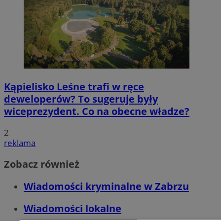
Kąpielisko Leśne trafi w ręce
deweloperów? To sugeruje były
wiceprezydent. Co na obecne władze?
2
reklama
Zobacz również
Wiadomości kryminalne w Zabrzu
Wiadomości lokalne