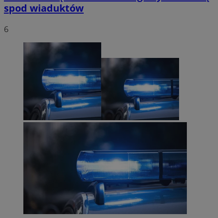
spod wiaduktów
6