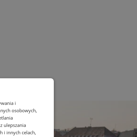
ywania i
danych osobowych,
etlania
az ulepszania
 i innych celach,