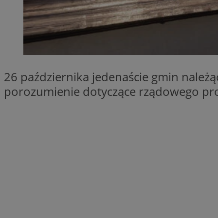
SessID
QeSessID
MvSessID
__cf_bm
26 października jedenaście gmin należą
__cf_bm
porozumienie dotyczące rządowego pr
CookieScriptConse
VISITOR_PRIVACY_