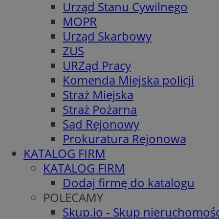
Urząd Stanu Cywilnego
MOPR
Urząd Skarbowy
ZUS
URZąd Pracy
Komenda Miejska policji
Straż Miejska
Straż Pożarna
Sąd Rejonowy
Prokuratura Rejonowa
KATALOG FIRM
KATALOG FIRM
Dodaj firmę do katalogu
POLECAMY
Skup.io - Skup nieruchomośc