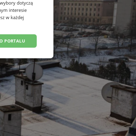
 wybory dotyczą
nym interesie
sz w każdej
DO PORTALU
esklasyfikowane
ane
owanie użytkownika i
j.