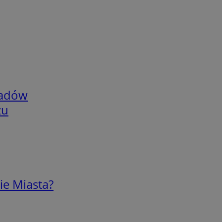
adów
zu
ie Miasta?