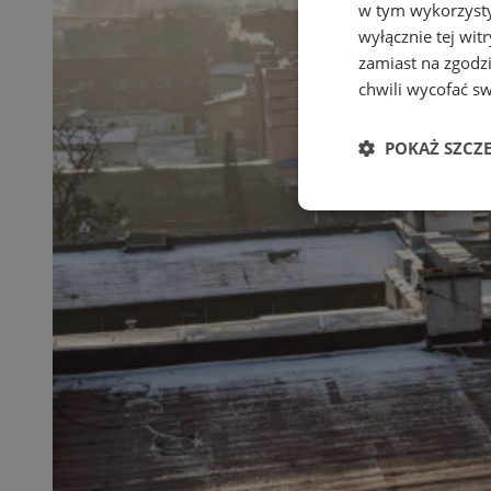
w tym wykorzysty
wyłącznie tej wi
zamiast na zgodz
chwili wycofać s
POKAŻ SZCZ
Niezbędne
Ni
Niezbędne pliki cook
zarządzanie kontem. 
Nazwa