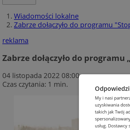
Wiadomości lokalne
Zabrze dołączyło do programu "St
reklama
Zabrze dołączyło do programu 
04 listopada 2022 08:00
Czas czytania: 1 min.
Odpowiedzia
My i nasi partne
uzyskiwania dost
takich jak Twój a
spersonalizowanyc
usług.
Dostawcy s