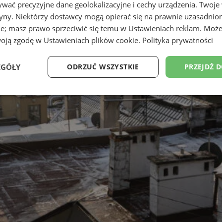
wać precyzyjne dane geolokalizacyjne i cechy urządzenia. Twoje
tryny. Niektórzy dostawcy mogą opierać się na prawnie uzasadnio
ie; masz prawo sprzeciwić się temu w
Ustawieniach reklam
. Może
woją zgodę w
Ustawieniach plików cookie
.
Polityka prywatności
EGÓŁY
ODRZUĆ WSZYSTKIE
PRZEJDŹ 
Wydajność
Targetowanie
Funkcjonalność
Ni
ezbędne
Wydajność
Targetowanie
Funkcjonalność
Niesklasyfikow
ie umożliwiają korzystanie z podstawowych funkcji strony internetowej, takich jak log
Bez niezbędnych plików cookie nie można prawidłowo korzystać ze strony internetowe
Provider
/
Okres
Opis
Domena
przechowywania