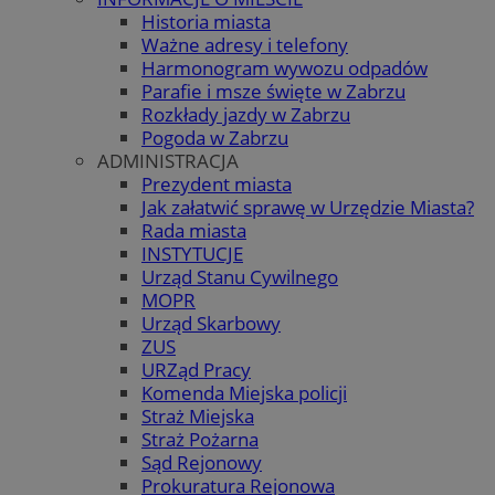
Historia miasta
Ważne adresy i telefony
Harmonogram wywozu odpadów
Parafie i msze święte w Zabrzu
Rozkłady jazdy w Zabrzu
Pogoda w Zabrzu
ADMINISTRACJA
Prezydent miasta
Jak załatwić sprawę w Urzędzie Miasta?
Rada miasta
INSTYTUCJE
Urząd Stanu Cywilnego
MOPR
Urząd Skarbowy
ZUS
URZąd Pracy
Komenda Miejska policji
Straż Miejska
Straż Pożarna
Sąd Rejonowy
Prokuratura Rejonowa