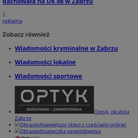
dachowała na DK 88 w Zabrzu
2
reklama
Zobacz również
Wiadomości kryminalne w Zabrzu
Wiadomości lokalne
Wiadomości sportowe
Optyk, okulista
Zabrze
Największy sklep z częściami online!
Książeczka sanepidowska