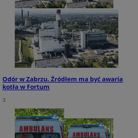
Odór w Zabrzu. Źródłem ma być awaria
kotła w Fortum
3