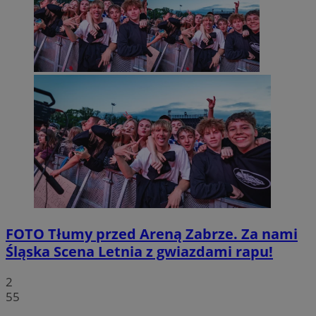
FOTO
Tłumy przed Areną Zabrze. Za nami
Śląska Scena Letnia z gwiazdami rapu!
2
55