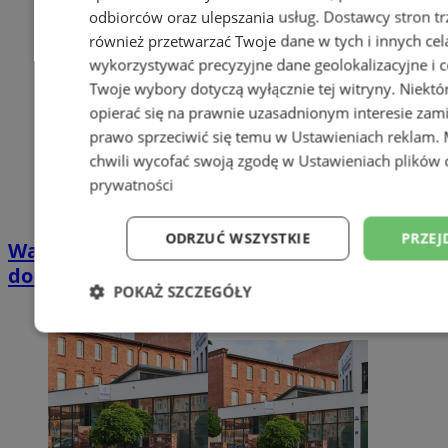
odbiorców oraz ulepszania usług.
Dostawcy stron tr
również przetwarzać Twoje dane w tych i innych cel
wykorzystywać precyzyjne dane geolokalizacyjne i c
Twoje wybory dotyczą wyłącznie tej witryny. Niekt
opierać się na prawnie uzasadnionym interesie zami
prawo sprzeciwić się temu w
Ustawieniach reklam
.
chwili wycofać swoją zgodę w
Ustawieniach plików 
prywatności
ODRZUĆ WSZYSTKIE
PRZEJ
Wakacyjny wypoczynek nad Bałtykiem w
domkach Szmaragdowe Morze
POKAŻ SZCZEGÓŁY
Niezbędne
Wydajność
Targetowani
Niesklasyfikowane