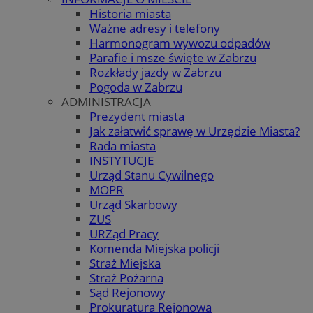
Historia miasta
Ważne adresy i telefony
Harmonogram wywozu odpadów
Parafie i msze święte w Zabrzu
Rozkłady jazdy w Zabrzu
Pogoda w Zabrzu
ADMINISTRACJA
Prezydent miasta
Jak załatwić sprawę w Urzędzie Miasta?
Rada miasta
INSTYTUCJE
Urząd Stanu Cywilnego
MOPR
Urząd Skarbowy
ZUS
URZąd Pracy
Komenda Miejska policji
Straż Miejska
Straż Pożarna
Sąd Rejonowy
Prokuratura Rejonowa