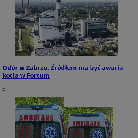
Odór w Zabrzu. Źródłem ma być awaria
kotła w Fortum
3