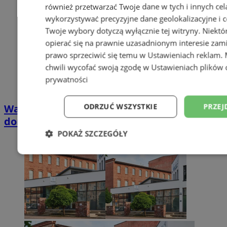
również przetwarzać Twoje dane w tych i innych cel
wykorzystywać precyzyjne dane geolokalizacyjne i c
Twoje wybory dotyczą wyłącznie tej witryny. Niekt
opierać się na prawnie uzasadnionym interesie zami
prawo sprzeciwić się temu w
Ustawieniach reklam
.
chwili wycofać swoją zgodę w
Ustawieniach plików 
prywatności
ODRZUĆ WSZYSTKIE
PRZEJ
Wakacyjny wypoczynek nad Bałtykiem w
domkach Szmaragdowe Morze
POKAŻ SZCZEGÓŁY
Niezbędne
Wydajność
Targetowani
Niesklasyfikowane