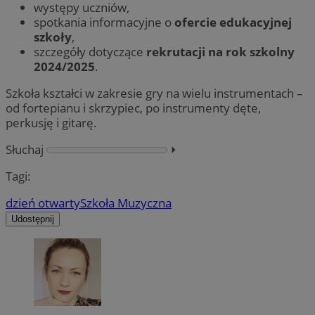
występy uczniów,
spotkania informacyjne o
ofercie edukacyjnej
szkoły
,
szczegóły dotyczące
rekrutacji na rok szkolny
2024/2025
.
Szkoła kształci w zakresie gry na wielu instrumentach –
od fortepianu i skrzypiec, po instrumenty dęte,
perkusję i gitarę.
Słuchaj
⏵︎
Tagi:
dzień otwarty
Szkoła Muzyczna
Udostępnij