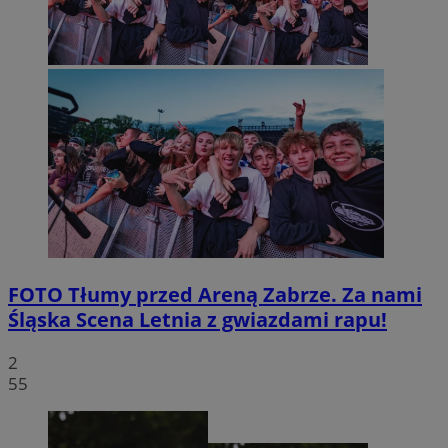
FOTO
Tłumy przed Areną Zabrze. Za nami
Śląska Scena Letnia z gwiazdami rapu!
2
55