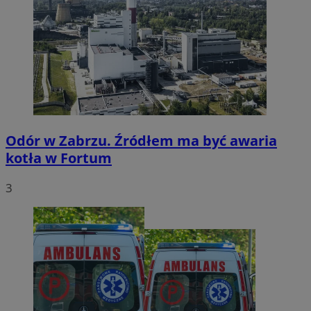
Odór w Zabrzu. Źródłem ma być awaria
kotła w Fortum
3