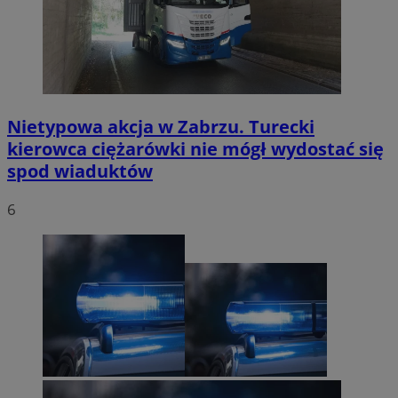
Nietypowa akcja w Zabrzu. Turecki
kierowca ciężarówki nie mógł wydostać się
spod wiaduktów
6