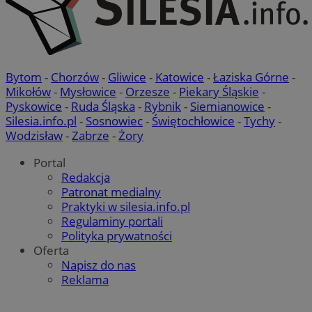
Bytom
-
Chorzów
-
Gliwice
-
Katowice
-
Łaziska Górne
-
Mikołów
-
Mysłowice
-
Orzesze
-
Piekary Śląskie
-
Pyskowice
-
Ruda Śląska
-
Rybnik
-
Siemianowice
-
Silesia.info.pl
-
Sosnowiec
-
Świętochłowice
-
Tychy
-
Wodzisław
-
Zabrze
-
Żory
Portal
Redakcja
Patronat medialny
Praktyki w silesia.info.pl
Regulaminy portali
Polityka prywatności
Oferta
Napisz do nas
Reklama