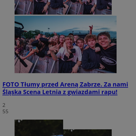
FOTO
Tłumy przed Areną Zabrze. Za nami
Śląska Scena Letnia z gwiazdami rapu!
2
55