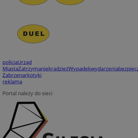
policja
Urząd
Miasta
Zatrzymanie
kradzież
Wypadek
wydarzenia
bezpiec
Zabrze
narkotyki
reklama
Portal należy do sieci