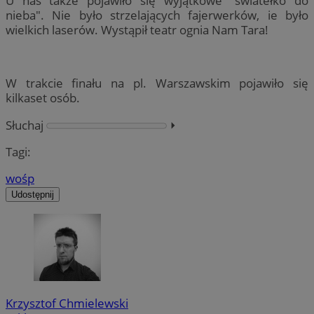
U nas także pojawiło się wyjątkowe "światełko do
nieba". Nie było strzelających fajerwerków, ie było
wielkich laserów. Wystąpił teatr ognia Nam Tara!
W trakcie finału na pl. Warszawskim pojawiło się
kilkaset osób.
Słuchaj
⏵︎
Tagi:
wośp
Udostępnij
Krzysztof Chmielewski