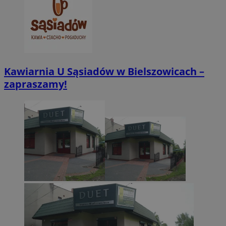
Kawiarnia U Sąsiadów w Bielszowicach –
zapraszamy!