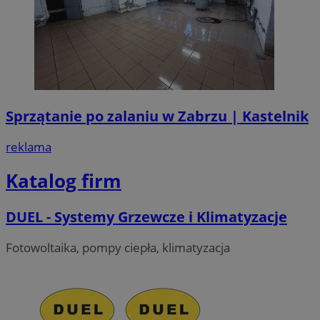
Sprzątanie po zalaniu w Zabrzu | Kastelnik
reklama
Katalog firm
DUEL - Systemy Grzewcze i Klimatyzacje
Fotowoltaika, pompy ciepła, klimatyzacja