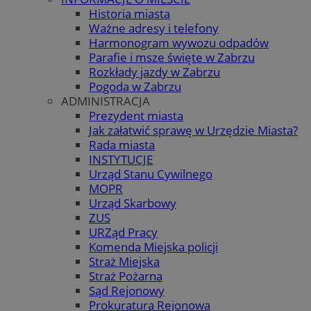
Historia miasta
Ważne adresy i telefony
Harmonogram wywozu odpadów
Parafie i msze święte w Zabrzu
Rozkłady jazdy w Zabrzu
Pogoda w Zabrzu
ADMINISTRACJA
Prezydent miasta
Jak załatwić sprawę w Urzędzie Miasta?
Rada miasta
INSTYTUCJE
Urząd Stanu Cywilnego
MOPR
Urząd Skarbowy
ZUS
URZąd Pracy
Komenda Miejska policji
Straż Miejska
Straż Pożarna
Sąd Rejonowy
Prokuratura Rejonowa