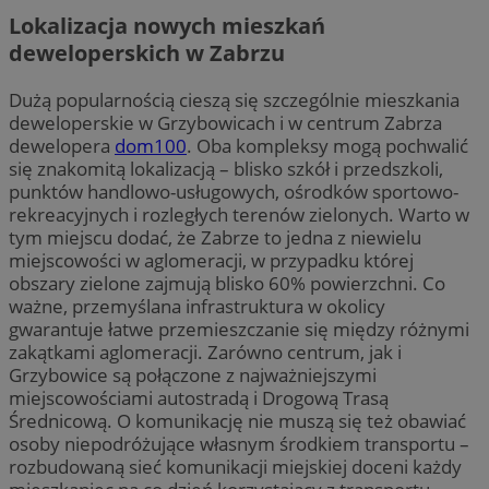
Lokalizacja nowych mieszkań
deweloperskich w Zabrzu
Dużą popularnością cieszą się szczególnie mieszkania
deweloperskie w Grzybowicach i w centrum Zabrza
dewelopera
dom100
. Oba kompleksy mogą pochwalić
się znakomitą lokalizacją – blisko szkół i przedszkoli,
punktów handlowo-usługowych, ośrodków sportowo-
rekreacyjnych i rozległych terenów zielonych. Warto w
tym miejscu dodać, że Zabrze to jedna z niewielu
miejscowości w aglomeracji, w przypadku której
obszary zielone zajmują blisko 60% powierzchni. Co
ważne, przemyślana infrastruktura w okolicy
gwarantuje łatwe przemieszczanie się między różnymi
zakątkami aglomeracji. Zarówno centrum, jak i
Grzybowice są połączone z najważniejszymi
miejscowościami autostradą i Drogową Trasą
Średnicową. O komunikację nie muszą się też obawiać
osoby niepodróżujące własnym środkiem transportu –
rozbudowaną sieć komunikacji miejskiej doceni każdy