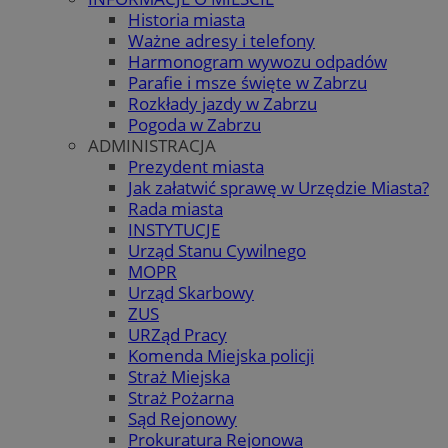
Historia miasta
Ważne adresy i telefony
Harmonogram wywozu odpadów
Parafie i msze święte w Zabrzu
Rozkłady jazdy w Zabrzu
Pogoda w Zabrzu
ADMINISTRACJA
Prezydent miasta
Jak załatwić sprawę w Urzędzie Miasta?
Rada miasta
INSTYTUCJE
Urząd Stanu Cywilnego
MOPR
Urząd Skarbowy
ZUS
URZąd Pracy
Komenda Miejska policji
Straż Miejska
Straż Pożarna
Sąd Rejonowy
Prokuratura Rejonowa