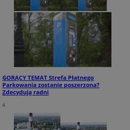
GORĄCY TEMAT
Strefa Płatnego
Parkowania zostanie poszerzona?
Zdecydują radni
4