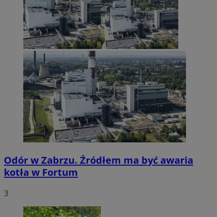
Odór w Zabrzu. Źródłem ma być awaria
kotła w Fortum
3