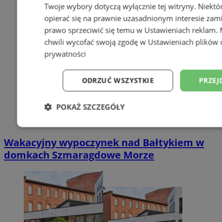
Twoje wybory dotyczą wyłącznie tej witryny. Niekt
opierać się na prawnie uzasadnionym interesie zami
prawo sprzeciwić się temu w
Ustawieniach reklam
.
chwili wycofać swoją zgodę w
Ustawieniach plików 
prywatności
ODRZUĆ WSZYSTKIE
PRZEJ
POKAŻ SZCZEGÓŁY
Niezbędne
Wydajność
Targetowani
Wakacyjny wypoczynek nad Bałtykiem w
domkach Szmaragdowe Morze
Niesklasyfikowane