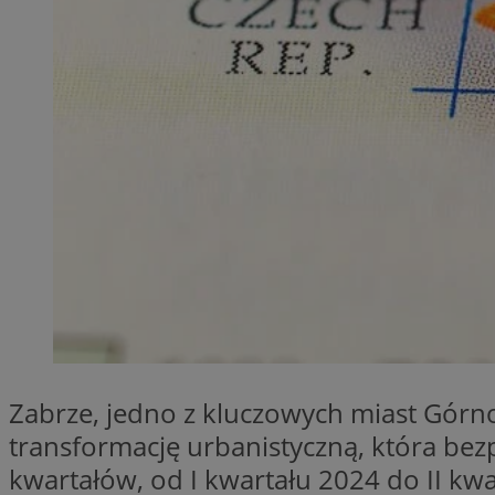
SessID
QeSessID
MvSessID
__cf_bm
__cf_bm
CookieScriptConse
VISITOR_PRIVACY_
Zabrze, jedno z kluczowych miast Gór
transformację urbanistyczną, która bez
kwartałów, od I kwartału 2024 do II kw