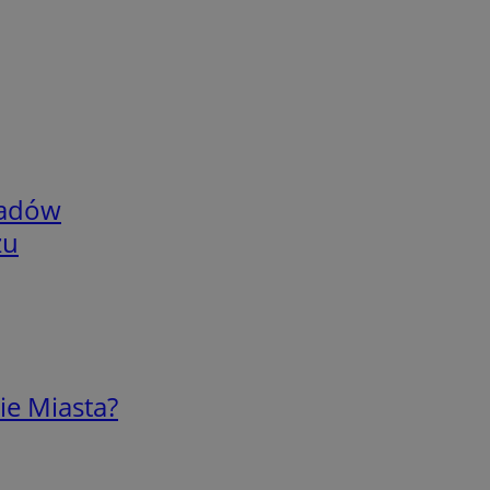
adów
zu
ie Miasta?