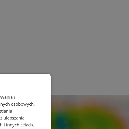
ywania i
danych osobowych,
etlania
az ulepszania
 i innych celach,