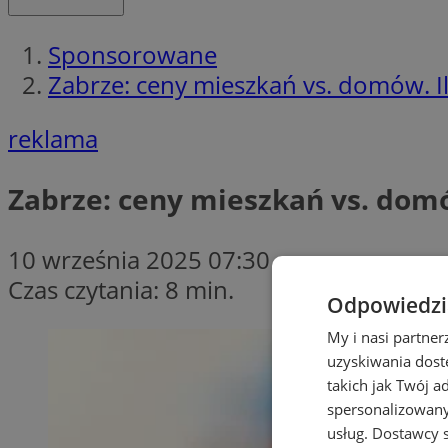
Sponsorowane
Zabrze: ceny mieszkań vs. domów. I
reklama
Zabrze: ceny mieszkań vs. domó
10 września 2025 07:30
Czas czytania: 8 min.
Odpowiedzia
My i nasi partne
uzyskiwania dost
takich jak Twój a
spersonalizowanyc
usług.
Dostawcy s