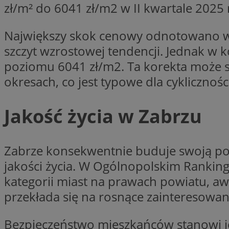
zł/m² do 6041 zł/m2 w II kwartale 2025
Nazwa
Nazwa
ustat_xq6z219uw9
Największy skok cenowy odnotowano w I
Nazwa
__Secure-YNID
_clck
szczyt wzrostowej tendencji. Jednak w 
__gads
poziomu 6041 zł/m2. Ta korekta może s
okresach, co jest typowe dla cyklicznoś
FCCDCF
MUID
__eoi
Jakość życia w Zabrzu
ANONCHK
_clsk
Zabrze konsekwentnie buduje swoją poz
jakości życia. W Ogólnopolskim Ranking
test_cookie
_ga_NBM6HFESG6
kategorii miast na prawach powiatu, aw
_fbp
przekłada się na rosnące zainteresowa
OAID
Bezpieczeństwo mieszkańców stanowi je
MR