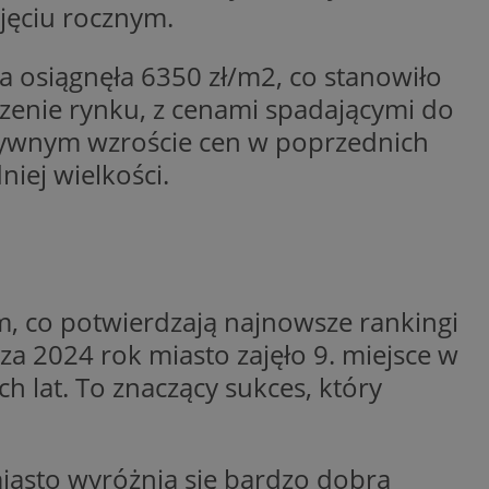
jęciu rocznym.
ywania
Opis
 osiągnęła 6350 zł/m2, co stanowiło
godnie
erakcji
dzenie rynku, z cenami spadającymi do
ternetowej w celu
bleClick for
cjonalności strony
yświetlanie reklam w
nsywnym wzroście cen w poprzednich
iej wielkości.
ętrznej przez
rzez firmę
kownika. Można to
firmy Microsoft.
 zaangażowania
ę w wielu różnych
wą, pomagając
ie użytkowników.
izować wydajność
 jaki sposób
ernetowej, oraz
waniem Microsoft
wy mógł zobaczyć
, co potwierdzają najnowsze rankingi
owywania informacji
dów stron w jedną
a 2024 rok miasto zajęło 9. miejsce w
Click (którego
czy przeglądarka
alytics do
kie.
 lat. To znaczący sukces, który
serii produktów
OpenX dla
ie rzeczywistym od
ne określone
nia skuteczności, a
k cookie
iasto wyróżnia się bardzo dobrą
 którego używamy do
zenia w różnych
j do wewnętrznej