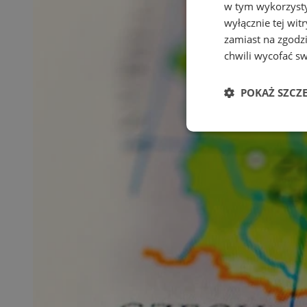
w tym wykorzysty
wyłącznie tej wi
zamiast na zgodz
chwili wycofać s
POKAŻ SZCZ
Niezbędne
Ni
Niezbędne pliki cook
zarządzanie kontem. 
Nazwa