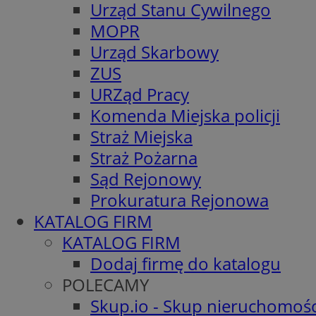
Urząd Stanu Cywilnego
MOPR
Urząd Skarbowy
ZUS
URZąd Pracy
Komenda Miejska policji
Straż Miejska
Straż Pożarna
Sąd Rejonowy
Prokuratura Rejonowa
KATALOG FIRM
KATALOG FIRM
Dodaj firmę do katalogu
POLECAMY
Skup.io - Skup nieruchomośc