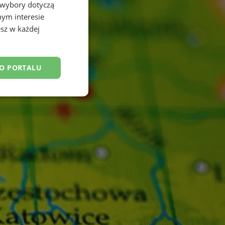
 wybory dotyczą
nym interesie
sz w każdej
DO PORTALU
esklasyfikowane
ane
owanie użytkownika i
j.