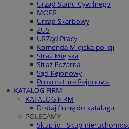
Urząd Stanu Cywilnego
MOPR
Urząd Skarbowy
ZUS
URZąd Pracy
Komenda Miejska policji
Straż Miejska
Straż Pożarna
Sąd Rejonowy
Prokuratura Rejonowa
KATALOG FIRM
KATALOG FIRM
Dodaj firmę do katalogu
POLECAMY
Skup.io - Skup nieruchomośc