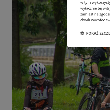
w tym wykorzysty
wyłącznie tej wi
zamiast na zgodz
chwili wycofać s
POKAŻ SZCZ
Niezbędne
Ni
Niezbędne pliki cook
zarządzanie kontem. 
Nazwa