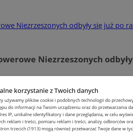
we Niezrzeszonych odbyły się już po ra
owerowe Niezrzeszonych odbyły s
lne korzystanie z Twoich danych
rzy używamy plików cookie i podobnych technologii do przechow
ępu do informacji na Twoim urządzeniu oraz do przetwarzania 
dres IP, unikalne identyfikatory i dane przeglądania, w celu wyświ
h reklam i treści, pomiaru reklam i treści, analizy odbiorców or
tron trzecich (1913)
mogą również przetwarzać Twoje dane w tych