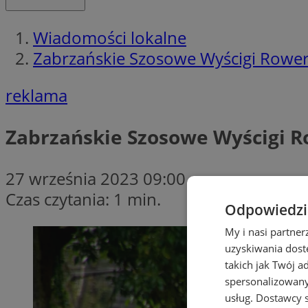
Wiadomości lokalne
Zabrzańskie Szosowe Wyścigi Rowero
reklama
Zabrzańskie Szosowe Wyścigi R
27 września 2023 09:00
Czas czytania: 1 min.
Odpowiedzia
My i nasi partne
uzyskiwania dost
takich jak Twój a
spersonalizowanyc
usług.
Dostawcy s