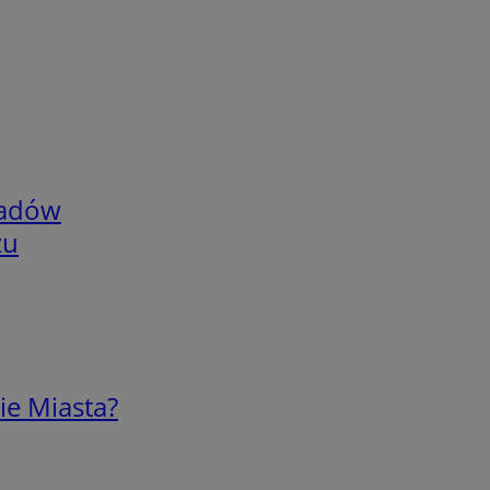
adów
zu
ie Miasta?