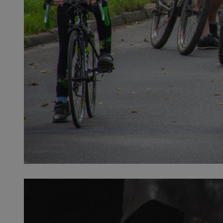
SessID
QeSessID
MvSessID
__cf_bm
__cf_bm
CookieScriptConse
VISITOR_PRIVACY_