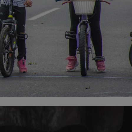
ator sesji.
ator sesji.
ator sesji.
 ludzi i botów. Jest
j, ponieważ
tów na temat
j.
 ludzi i botów. Jest
j, ponieważ
tów na temat
j.
usługę Cookie-
rencji dotyczących
est to konieczne,
działał poprawnie.
cje o zgodzie
h dotyczących
tryny. Rejestruje
ci i ustawień
ie w kolejnych
nie musi ponownie
 zwiększa wygodę i
ych.