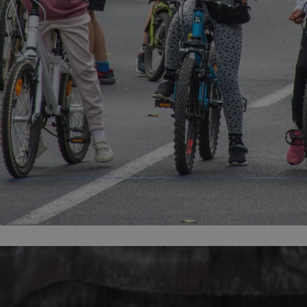
zabrze.com.pl
1 rok
Ten plik cookie przechowuje identyfik
zabrze.com.pl
1 rok
Ten plik cookie przechowuje identyfik
zabrze.com.pl
1 rok
Ten plik cookie przechowuje identyfik
29 minut 53
Ten plik cookie służy do rozróżniania
Cloudflare
sekundy
to korzystne dla strony internetowe
Inc.
umożliwia tworzenie ważnych rapor
.x.com
korzystania z jej witryny internetowe
29 minut 55
Ten plik cookie służy do rozróżniania
Cloudflare
sekund
to korzystne dla strony internetowe
Inc.
umożliwia tworzenie ważnych rapor
.twitter.com
korzystania z jej witryny internetowe
nt
4 tygodnie 2 dni
Ten plik cookie jest używany przez 
CookieScript
Script.com do zapamiętywania prefe
zabrze.com.pl
zgody użytkownika na pliki cookie. J
aby baner cookie Cookie-Script.com 
Google Privacy Policy
METADATA
5 miesięcy 4
Ten plik cookie przechowuje informa
YouTube
tygodnie
użytkownika oraz jego preferencjac
.youtube.com
prywatności podczas korzystania z wi
wybory dotyczące polityki prywatnoś
zgody, zapewniając ich przestrzegan
wizytach. Dzięki temu użytkownik 
konfigurować swoich preferencji, co
zgodność z regulacjami ochrony dan