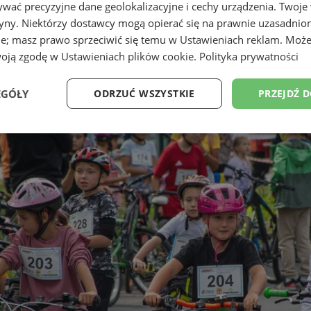
wać precyzyjne dane geolokalizacyjne i cechy urządzenia. Twoje
tryny. Niektórzy dostawcy mogą opierać się na prawnie uzasadnio
ie; masz prawo sprzeciwić się temu w
Ustawieniach reklam
. Może
woją zgodę w
Ustawieniach plików cookie
.
Polityka prywatności
EGÓŁY
ODRZUĆ WSZYSTKIE
PRZEJDŹ 
Wydajność
Targetowanie
Funkcjonalność
Ni
ezbędne
Wydajność
Targetowanie
Funkcjonalność
Niesklasyfikow
ie umożliwiają korzystanie z podstawowych funkcji strony internetowej, takich jak log
Bez niezbędnych plików cookie nie można prawidłowo korzystać ze strony internetowe
Provider
/
Okres
Opis
Domena
przechowywania