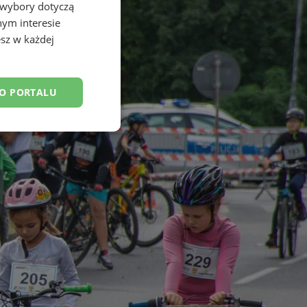
 wybory dotyczą
nym interesie
sz w każdej
DO PORTALU
esklasyfikowane
ane
owanie użytkownika i
j.