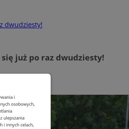
z dwudziesty!
ię już po raz dwudziesty!
ywania i
danych osobowych,
etlania
az ulepszania
 i innych celach,