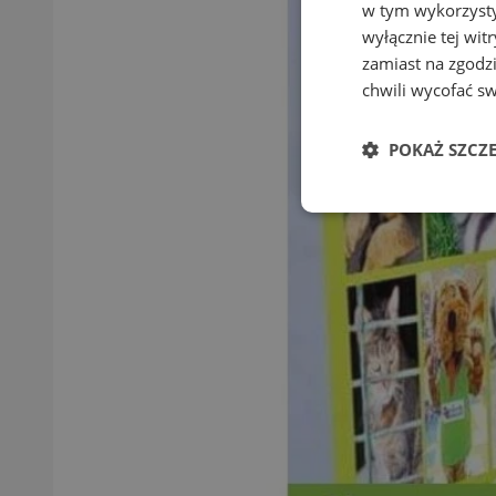
w tym wykorzysty
wyłącznie tej wi
zamiast na zgodz
chwili wycofać s
POKAŻ SZCZ
Niezbędne
Ni
Niezbędne pliki cook
zarządzanie kontem. 
Nazwa