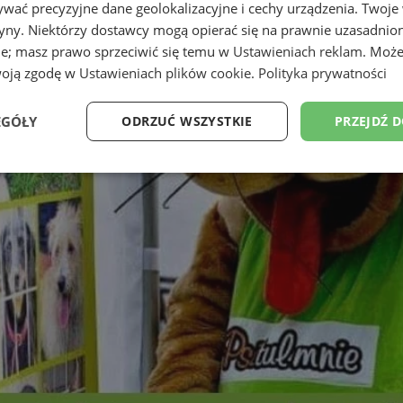
wać precyzyjne dane geolokalizacyjne i cechy urządzenia. Twoje
tryny. Niektórzy dostawcy mogą opierać się na prawnie uzasadnio
ie; masz prawo sprzeciwić się temu w
Ustawieniach reklam
. Może
woją zgodę w
Ustawieniach plików cookie
.
Polityka prywatności
EGÓŁY
ODRZUĆ WSZYSTKIE
PRZEJDŹ 
Wydajność
Targetowanie
Funkcjonalność
Ni
ezbędne
Wydajność
Targetowanie
Funkcjonalność
Niesklasyfikow
ie umożliwiają korzystanie z podstawowych funkcji strony internetowej, takich jak log
Bez niezbędnych plików cookie nie można prawidłowo korzystać ze strony internetowe
Provider
/
Okres
Opis
Domena
przechowywania