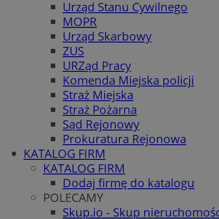
Urząd Stanu Cywilnego
MOPR
Urząd Skarbowy
ZUS
URZąd Pracy
Komenda Miejska policji
Straż Miejska
Straż Pożarna
Sąd Rejonowy
Prokuratura Rejonowa
KATALOG FIRM
KATALOG FIRM
Dodaj firmę do katalogu
POLECAMY
Skup.io - Skup nieruchomośc