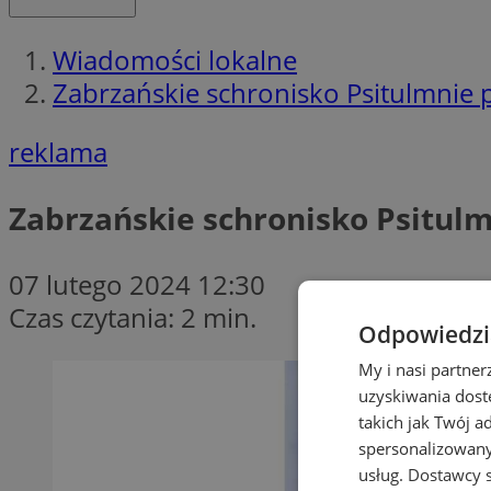
Wiadomości lokalne
Zabrzańskie schronisko Psitulmnie 
reklama
Zabrzańskie schronisko Psitul
07 lutego 2024 12:30
Czas czytania: 2 min.
Odpowiedzia
My i nasi partne
uzyskiwania dost
takich jak Twój a
spersonalizowanyc
usług.
Dostawcy s