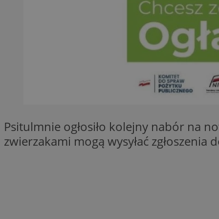
SessID
QeSessID
MvSessID
__cf_bm
__cf_bm
CookieScriptConse
Psitulmnie ogłosiło kolejny nabór na
zwierzakami mogą wysyłać zgłoszenia do
VISITOR_PRIVACY_