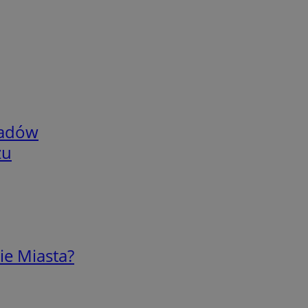
adów
zu
ie Miasta?