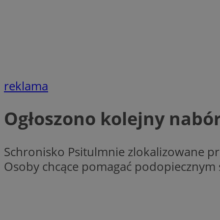
Nazwa
Nazwa
ustat_xq6z219uw9
Nazwa
__Secure-YNID
_clck
__gads
FCCDCF
MUID
reklama
__eoi
Ogłoszono kolejny nabó
ANONCHK
_clsk
Schronisko Psitulmnie zlokalizowane pr
test_cookie
Osoby chcące pomagać podopiecznym sc
_ga_NBM6HFESG6
_fbp
OAID
MR