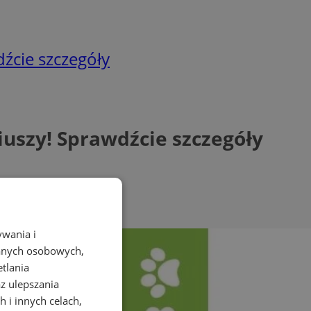
źcie szczegóły
uszy! Sprawdźcie szczegóły
ywania i
danych osobowych,
etlania
az ulepszania
 i innych celach,