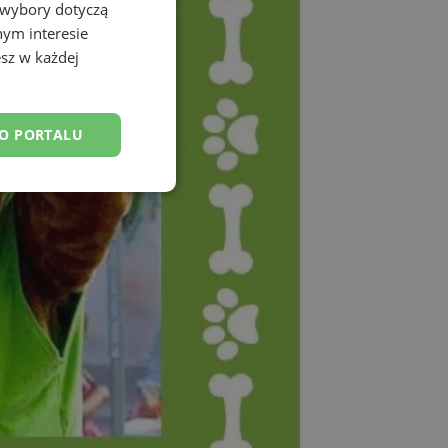
 wybory dotyczą
nym interesie
sz w każdej
DO PORTALU
esklasyfikowane
ane
owanie użytkownika i
j.