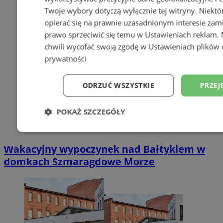
Twoje wybory dotyczą wyłącznie tej witryny. Niekt
opierać się na prawnie uzasadnionym interesie zami
prawo sprzeciwić się temu w
Ustawieniach reklam
.
chwili wycofać swoją zgodę w
Ustawieniach plików 
prywatności
ODRZUĆ WSZYSTKIE
PRZEJ
POKAŻ SZCZEGÓŁY
Niezbędne
Wydajność
Targetowani
Wakacyjny wypoczynek nad Bałtykiem w
domkach Szmaragdowe Morze
Niesklasyfikowane