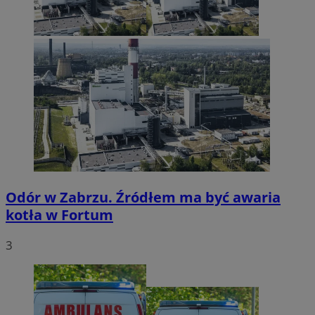
Odór w Zabrzu. Źródłem ma być awaria
kotła w Fortum
3