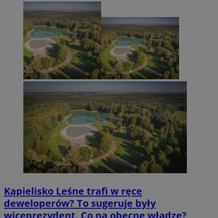
Kąpielisko Leśne trafi w ręce
deweloperów? To sugeruje były
wiceprezydent. Co na obecne władze?