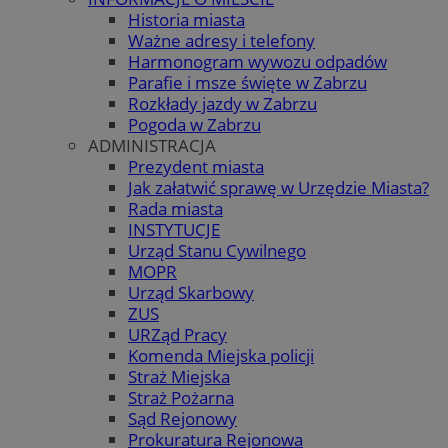
Historia miasta
Ważne adresy i telefony
Harmonogram wywozu odpadów
Parafie i msze święte w Zabrzu
Rozkłady jazdy w Zabrzu
Pogoda w Zabrzu
ADMINISTRACJA
Prezydent miasta
Jak załatwić sprawę w Urzędzie Miasta?
Rada miasta
INSTYTUCJE
Urząd Stanu Cywilnego
MOPR
Urząd Skarbowy
ZUS
URZąd Pracy
Komenda Miejska policji
Straż Miejska
Straż Pożarna
Sąd Rejonowy
Prokuratura Rejonowa