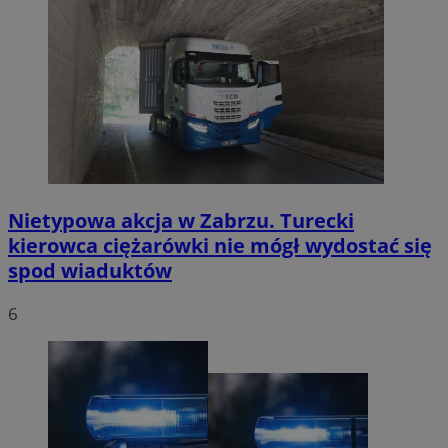
Nietypowa akcja w Zabrzu. Turecki
kierowca ciężarówki nie mógł wydostać się
spod wiaduktów
6