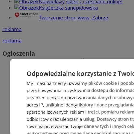
Największy sklep z częściami online!
Książeczka sanepidowska
Tworzenie stron www -Zabrze
reklama
reklama
Ogłoszenia
Odpowiedzialne korzystanie z Twoi
My i nasi partnerzy używamy plików cookie i podob
przechowywania i uzyskiwania dostępu do informac
urządzeniu oraz do przetwarzania danych osobowych
adres IP, unikalne identyfikatory i dane przeglądani
spersonalizowanych reklam i treści, pomiaru reklam i
odbiorców oraz ulepszania usług.
Dostawcy stron tr
również przetwarzać Twoje dane w tych i innych cel
wykorzystywać precyzyjne dane geolokalizacyjne i c